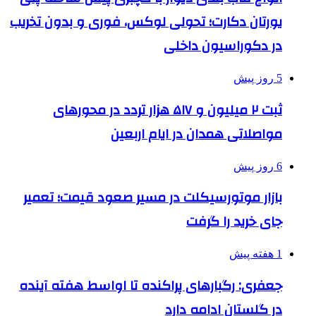
یورتان دکارت؛ تحولی لوکس، فوری و بدون تخریب
در دکوراسیون داخلی
5 روز پیش
ثبت ۲ میلیون و ۵۱۷ هزار تردد در محورهای
مواصلاتی همدان در ایام اربعین
6 روز پیش
بازار موتورسیکلت در مسیر صعود قیمت؛ تعمیر
جای خرید را گرفت
1 هفته پیش
جعفری: رگبارهای پراکنده تا اواسط هفته آینده
در گلستان ادامه دارد