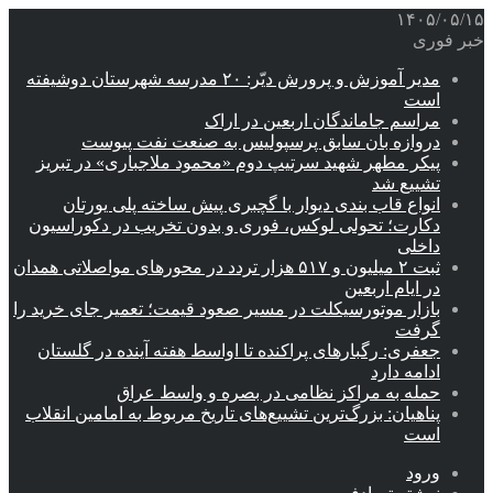
۱۴۰۵/۰۵/۱۵
خبر فوری
مدیر آموزش و پرورش دیّر: ۲۰ مدرسه شهرستان دوشیفته
است
مراسم جاماندگان اربعین در اراک
دروازه بان سابق پرسپولیس به صنعت نفت پیوست
پیکر مطهر شهید سرتیپ دوم «محمود ملاجباری» در تبریز
تشییع شد
انواع قاب بندی دیوار با گچبری پیش ساخته پلی یورتان
دکارت؛ تحولی لوکس، فوری و بدون تخریب در دکوراسیون
داخلی
ثبت ۲ میلیون و ۵۱۷ هزار تردد در محورهای مواصلاتی همدان
در ایام اربعین
بازار موتورسیکلت در مسیر صعود قیمت؛ تعمیر جای خرید را
گرفت
جعفری: رگبارهای پراکنده تا اواسط هفته آینده در گلستان
ادامه دارد
حمله به مراکز نظامی در بصره و واسط عراق
پناهیان: بزرگ‌ترین تشییع‌های تاریخ مربوط به امامین انقلاب
است
ورود