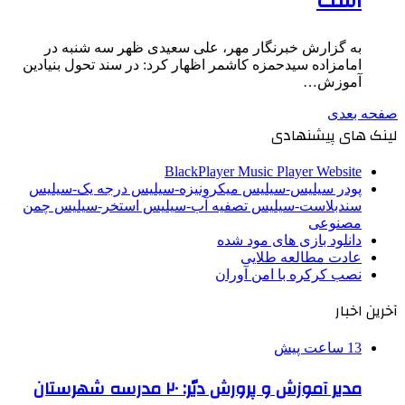
است
به گزارش خبرنگار مهر، علی سعیدی ظهر سه شنبه در
امامزاده سیدحمزه کاشمر اظهار کرد: در سند تحول بنیادین
آموزش…
صفحه بعدی
لینک های پیشنهادی
BlackPlayer Music Player Website
پودر سیلیس-سیلیس میکرونیزه-سیلیس درجه یک-سیلیس
سندبلاست-سیلیس تصفیه آب-سیلیس استخر-سیلیس چمن
مصنوعی
دانلود بازی های مود شده
عادت مطالعه طلایی
نصب کرکره با امن آوران
آخرین اخبار
13 ساعت پیش
مدیر آموزش و پرورش دیّر: ۲۰ مدرسه شهرستان