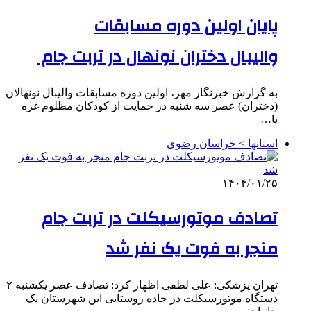
پایان اولین دوره مسابقات
والیبال دختران نونهال در تربت جام
به گزارش خبرنگار مهر، اولین دوره مسابقات والیبال نونهالان
(دختران) عصر سه شنبه در حمایت از کودکان مظلوم غزه
با…
استانها > خراسان رضوی
۱۴۰۴/۰۱/۲۵
تصادف موتورسیکلت در تربت جام
منجر به فوت یک نفر شد
تهران پزشکی: علی لطفی اظهار کرد: تصادف عصر یکشنبه ۲
دستگاه موتورسیکلت در جاده روستایی این شهرستان یک