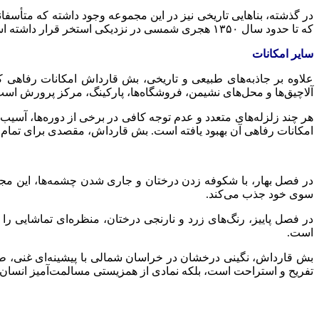
در گذشته، بناهایی تاریخی نیز در این مجموعه وجود داشته که متأسفانه
که تا حدود سال ۱۳۵۰ هجری شمسی در نزدیکی استخر قرار داشته است. همچنین، گورهای قدیمی نیز در بخش جنوبی مجموعه دیده می‌شد که بخشی از آن‌ها در جریان عملیات جاده‌سازی از بین رفته‌اند.
سایر امکانات
علاوه بر جاذبه‌های طبیعی و تاریخی،
بش
قارداش
امکانات رفاهی کا
آلاچیق‌ها و محل‌های نشیمن، فروشگاه‌ها، پارکینگ، مرکز پرورش ا
هر چند زلزله‌های متعدد و عدم توجه کافی در برخی از دوره‌ها، آسی
امکانات رفاهی آن بهبود یافته است.
بش
قارداش
، مقصدی برای تمام 
در فصل بهار، با شکوفه زدن درختان و جاری شدن چشمه‌ها، این مجم
سوی خود جذب می‌کند.
در فصل پاییز، رنگ‌های زرد و نارنجی درختان، منظره‌ای تماشایی
است.
بش
قارداش
، نگینی درخشان در خراسان شمالی با پیشینه‌ای غنی، ط
تفریح و استراحت است، بلکه نمادی از همزیستی مسالمت‌آمیز انسان