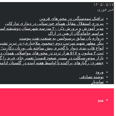
۱۴۰۵/۰۵/۱۷
خبر فوری
ترافیک نیمه‌سنگین در محورهای قزوین
پیروزی استقلال مقابل همنام خوزستانی در دیداری تدارکاتی
مدیر آموزش و پرورش دیّر: ۲۰ مدرسه شهرستان دوشیفته است
مراسم جاماندگان اربعین در اراک
دروازه بان سابق پرسپولیس به صنعت نفت پیوست
پیکر مطهر شهید سرتیپ دوم «محمود ملاجباری» در تبریز تشیی
انواع قاب بندی دیوار با گچبری پیش ساخته پلی یورتان دکارت
ثبت ۲ میلیون و ۵۱۷ هزار تردد در محورهای مواصلاتی همدان در ایام اربعین
بازار موتورسیکلت در مسیر صعود قیمت؛ تعمیر جای خرید را 
جعفری: رگبارهای پراکنده تا اواسط هفته آینده در گلستان ادامه 
ورود
نوشته تصادفی
سایدبار
منو