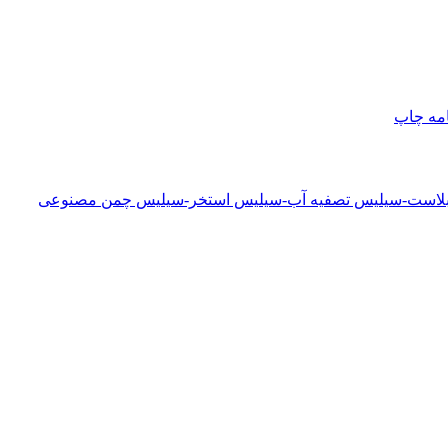
امه
چاپ
دبلاست-سیلیس تصفیه آب-سیلیس استخر-سیلیس چمن مصنوعی