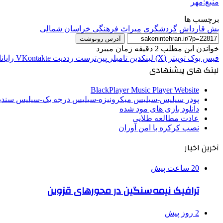
منبع:مهر
برچسب ها
بش قارداش
گردشگری
میراث فرهنگی خراسان شمالی
آدرس رونوشت
خواندن این مطلب 2 دقیقه زمان میبرد
فیس بوک
توییتر (X)
لینکدین
‫تامبلر
‫پین‌ترست
‫رددیت
‫VKontakte
رایان
لینک های پیشنهادی
BlackPlayer Music Player Website
پودر سیلیس-سیلیس میکرونیزه-سیلیس درجه یک-سیلیس سن
دانلود بازی های مود شده
عادت مطالعه طلایی
نصب کرکره با امن آوران
آخرین اخبار
20 ساعت پیش
ترافیک نیمه‌سنگین در محورهای قزوین
2 روز پیش