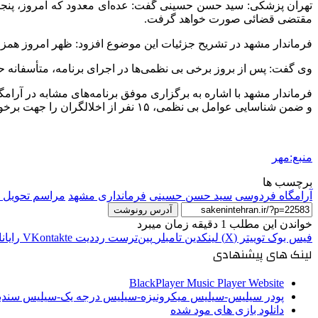
تهران پزشکی: سید حسن حسینی گفت: عده‌ای معدود که امروز، پنجشنب
مقتضی قضائی صورت خواهد گرفت.
فرماندار مشهد در تشریح جزئیات این موضوع افزود: ظهر امروز همزم
وی گفت: پس از بروز برخی بی نظمی‌ها در اجرای برنامه، متأسفانه حدود ۱۰ تا ۱۵ نفر روند اجرای برنامه ملی و میهنی تحویل سال را با سردادن شعاره
فرماندار مشهد با اشاره به برگزاری موفق برنامه‌های مشابه در آرا
و ضمن شناسایی عوامل بی نظمی، ۱۵ نفر از اخلالگران را جهت برخورد مقتضی به مراجع قضائی معرفی کرد.
منبع:مهر
برچسب ها
آرامگاه فردوسی
سید حسن حسینی
فرمانداری مشهد
مراسم تحویل 
آدرس رونوشت
خواندن این مطلب 1 دقیقه زمان میبرد
فیس بوک
توییتر (X)
لینکدین
‫تامبلر
‫پین‌ترست
‫رددیت
‫VKontakte
رایان
لینک های پیشنهادی
BlackPlayer Music Player Website
پودر سیلیس-سیلیس میکرونیزه-سیلیس درجه یک-سیلیس سن
دانلود بازی های مود شده