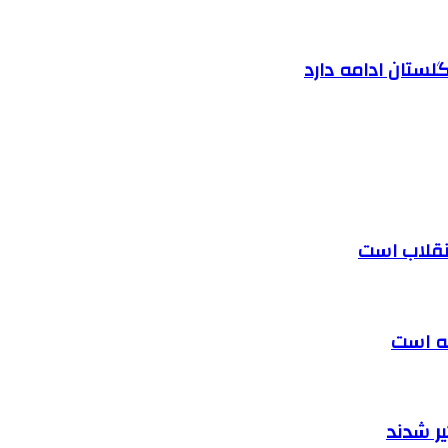
لستان ادامه دارد
 انقلاب است
ته است
ر شدند