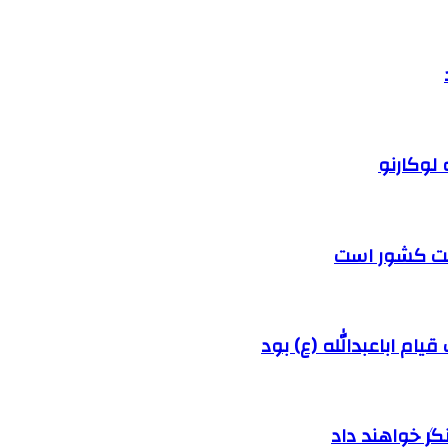
 لوکارنو
رفت کشور است
ام اباعبدالله (ع) بود
ر خواهند داد