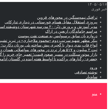
۱۴۰۵/۰۵/۱۷
خبر فوری
ترافیک نیمه‌سنگین در محورهای قزوین
پیروزی استقلال مقابل همنام خوزستانی در دیداری تدارکاتی
مدیر آموزش و پرورش دیّر: ۲۰ مدرسه شهرستان دوشیفته است
مراسم جاماندگان اربعین در اراک
دروازه بان سابق پرسپولیس به صنعت نفت پیوست
پیکر مطهر شهید سرتیپ دوم «محمود ملاجباری» در تبریز تشیی
انواع قاب بندی دیوار با گچبری پیش ساخته پلی یورتان دکارت
ثبت ۲ میلیون و ۵۱۷ هزار تردد در محورهای مواصلاتی همدان در ایام اربعین
بازار موتورسیکلت در مسیر صعود قیمت؛ تعمیر جای خرید را 
جعفری: رگبارهای پراکنده تا اواسط هفته آینده در گلستان ادامه 
ورود
نوشته تصادفی
سایدبار
منو