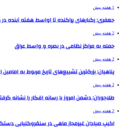
1 هفته پیش
جعفری: رگبارهای پراکنده تا اواسط هفته آینده در گ
2 هفته پیش
حمله به مراکز نظامی در بصره و واسط عراق
2 هفته پیش
پناهیان: بزرگ‌ترین تشییع‌های تاریخ مربوط به امامین
2 هفته پیش
طلاجوران: دشمن امروز با رسانه افکار را نشانه گرف
2 هفته پیش
اکیپ صیادان غیرمجاز ماهی در سنقروکلیایی دستگی