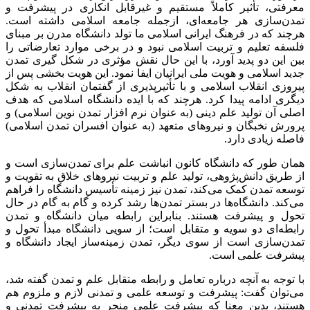
معرفتی، تأثیر کاملاً مستقیم و غیرقابل انکاری در پیشرفت و
تمدن‌سازی هر جامعه‌ای، ازجمله جامعه اسلامی داشته است.
هرچند که در فرهنگ ایرانی اسلامی ما تولد دانشگاه مدرن بر مبنای
فلسفه تعلیم و تربیت اسلامی نبود و در برخی موارد تعارضاتی را
بین این دو پدید آورد، با این حال نقش مؤثری در شکل
گیری
تمدن
جدید اسلامی و هویت ملی ایرانیان ایفا نمود. این هویت بخشی پس از
پیروزی انقلاب اسلامی و با تأثیرپذیری از گفتمان انقلاب به شکل
دیگری ادامه پیدا کرد. هرچند که با ایده دانشگاه اسلامی که هدف
اصلی آن تولید علم دینی (به عنوان نرم افزار تمدن نوین اسلامی) و
پرورش نخبگان و نیروهای متعهد (به عنوان افسران تمدن اسلامی)
فاصله زیادی دارد.
همان طور که دانشگاه کانون انباشت علم برای تمدن‌سازی است و
از طریق دانش‌پژوهی، تولید علم و تربیت نیروهای خلاق به تقویت و
توسعه تمدن کمک می‌کند، تمدن نیز زمینه تأسیس دانشگاه را فراهم
می‌کند. دانشگاه‌ها در بستر تمدن‌ها رشد کرده و گام به گام در حال
تحول و پیشرفت هستند. بنابراین رابطه میان دانشگاه و تمدن
رابطه‌ای دو
سویه
و متقابل است؛ از سویی دانشگاه مبدأ تحول و
تمدن‌سازی است از سوی دیگر، تمدن زمینه‌ساز ایجاد دانشگاه و
پیشرفت علمی است.
با توجه به آنچه درباره تعامل و رابطه متقابل علم و تمدن گفته شد،
می‌توان گفت: پیشرفت و توسعه علمی و تمدنی لازم و ملزوم هم
هستند، بدین معنا که پیشرفت علمی منجر به پیشرفت تمدنی و