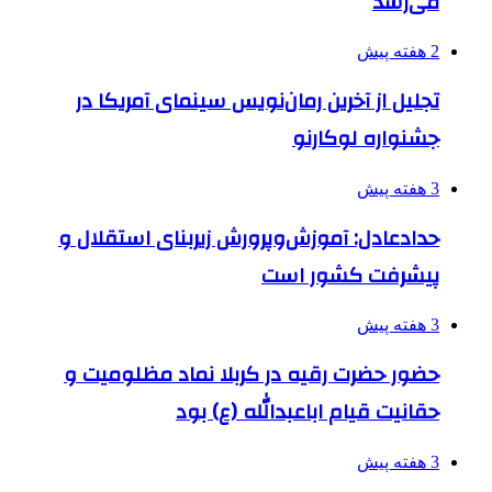
می‌رسد
2 هفته پیش
تجلیل از آخرین رمان‌نویس سینمای آمریکا در
جشنواره لوکارنو
3 هفته پیش
حدادعادل: آموزش‌وپرورش زیربنای استقلال و
پیشرفت کشور است
3 هفته پیش
حضور حضرت رقیه در کربلا نماد مظلومیت و
حقانیت قیام اباعبدالله (ع) بود
3 هفته پیش