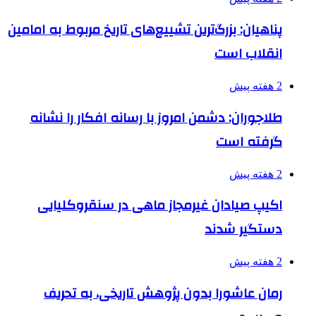
پناهیان: بزرگ‌ترین تشییع‌های تاریخ مربوط به امامین
انقلاب است
2 هفته پیش
طلاجوران: دشمن امروز با رسانه افکار را نشانه
گرفته است
2 هفته پیش
اکیپ صیادان غیرمجاز ماهی در سنقروکلیایی
دستگیر شدند
2 هفته پیش
رمان عاشورا بدون پژوهش تاریخی، به تحریف