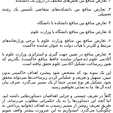
۲. تعارض منافع بین بخش‌های مختلف در درون یک دانشکده
۳. تعارض منافع بین دانشکده‌های متقاضی تأسیس یک رشته
تحصیلی
۴. تعارض منافع بین منافع دانشکده با دانشگاه
۵. تعارض منافع بین منافع دانشگاه با وزارت علوم
۶. تعارض منافع بین منافع وزارت علوم با برخی وزارتخانه‌های
مرتبط و کلی‌تر با هیأت دولت به عنوان نماینده حاکمیت
۷. تعارض منافع در تعیین جهت
گیری
و استراتژی وزارت علوم با
آکادمی علوم (به‌عنوان نماینده حافظ منافع حاکمیت). بگذریم که
هنوز زیرساخت تشکیل آکادمی علوم تحقق نیافته است.
این یک نمونه بود که مشخص شود پیشبرد اهداف حاکمیتی بدون
تبیین، تسهیل و تعریف و عملیاتی کردن زیرساخت‌ها نمی‌تواند محقق
شود. تشکیل هر نوع تمدنی حتماً از یک مسیر می‌گذرد. صرف بیان
ایده آل ها، ما به تمدنی نخواهیم رسید.
گاهاً در تعریف چیستی و چرایی اهدافمان دستاوردهایی داشته ایم،
اما آنچه این دستاوردها را به یک حکمرانی مطلوب می‌رساند، از
طریق تعریف روشن از مسیر رسیدن به اهداف (بخوانید پرداختن به
چگونگی) می‌گذرد. امیدواریم به این ضرورت بیشتر واقف شویم