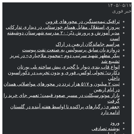
۱۴۰۵/۰۵/۱۷
خبر فوری
ترافیک نیمه‌سنگین در محورهای قزوین
پیروزی استقلال مقابل همنام خوزستانی در دیداری تدارکاتی
مدیر آموزش و پرورش دیّر: ۲۰ مدرسه شهرستان دوشیفته
است
مراسم جاماندگان اربعین در اراک
دروازه بان سابق پرسپولیس به صنعت نفت پیوست
پیکر مطهر شهید سرتیپ دوم «محمود ملاجباری» در تبریز
تشییع شد
انواع قاب بندی دیوار با گچبری پیش ساخته پلی یورتان
دکارت؛ تحولی لوکس، فوری و بدون تخریب در دکوراسیون
داخلی
ثبت ۲ میلیون و ۵۱۷ هزار تردد در محورهای مواصلاتی همدان
در ایام اربعین
بازار موتورسیکلت در مسیر صعود قیمت؛ تعمیر جای خرید را
گرفت
جعفری: رگبارهای پراکنده تا اواسط هفته آینده در گلستان
ادامه دارد
ورود
نوشته تصادفی