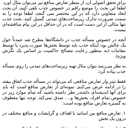
برای تحقق اصولی آن، از منظر تعارض منافع نیز می‌توان مثال آورد.
لطفاً این بحث را موضع راقم در خصوص جذب تلقی کنید. آن بحث
ابعاد متفاوتی دارد که در این مختصر نمی گنجد، لطفاً توجه را به
سمت ضرورت تدارک زیرساخت‌های تمدنی گسیل کنید. بحث جذب
تنها مثالی از این دست است که در آن حداقل در این پیام مناقشه‌ای
نیست.
آنچه در خصوص مسأله جذب در دانشگاه‌ها مطرح شد عمدتاً حول
یک چالش بود: اینکه جذب باید توسط بخش‌ها صورت پذیرد یا توسط
مقامات (به منظور رعایت مصالح حاکمیت بر اساس یک نگرش
ویژه).
به نظر می‌رسد بتوان مثال تهیه زیرساخت‌های تمدنی را روی مسأله
جذب پیاده کرد:
فقط تیتر وار تعارض منافعی که می‌تواند در مسأله جذب اتفاق بیفتد
را در ادامه عرض می‌کنم: نمونه‌ای از تعارض منافع است که باید
برای آنها اندیشه‌ای داشتدر نظر داشته باشید که تمام موارد زیر در
خصوص تمام افراد، بخش‌ها و…. صدق نمی‌کند. توجه تنها معطوف
به گستره تعارض منافع بوده است:
۱. تعارض منافع بین اساتید با اهداف و گرایشات و منافع مختلف در
درون یک بخش