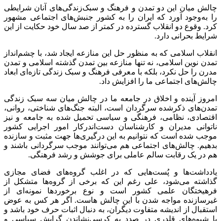
چالش میان این دو تمدن و فرهنگ و سبک‌زندگی‌های آنان شرایطی
را به‌وجود آورد که ایران را به کشور جنبش‌های اجتماعی مشهور
کرد. وقوع دو انقلاب گسترده در کمتر از صد سال خود حکایت از این
شرایط بحرانی دارد.
انقلاب اسلامی که به منظور حل این منازعه ایجاد شد، با چشم‌انداز
تمدن نوین اسلامی، نه تنها منازعه بین تمدن گذشته اسلامی و تمدن
مدرن را حل نکرد، بلکه با معرفی فرهنگ و سبک زندگی تازه‌ای ابعاد
چالش‌های اجتماعی ما را افزایش داد.
امروز آینده و اخلاق در جامعه ما در چالش میان سه سبک زندگی
تمدن‌های ذکرشده سرگردان است، البته جنگ‌های شناختی، روانی،
اقتصادی، نظامی، فرهنگی و سیاسی تحمیل شده به جامعه و نیز
ناتوانی مدیران و کارشناسان دست‌اندرکار امور اجرایی کشور
موجب شده است که نتوانیم به این درگیری‌ها جهت مثبت و سازنده
بدهیم. چالش‌های اجتماعی هم می‌توانند موجب سرگردانی باشند و
هم در یک رقابت سالم عاملی برای جوشش و رشد فرهنگی.
یادداشت‌ها و پُست‌هایی که در اغلب گروه‌های فضای مجازی
گذاشته می‌شود، علی رغم این که برخی از گروه‌ها متشکل از
فرهیختگان علمی کشور است و نوع برخوردها نمونه‌ای از
غیرسازنده مواجه شدن با این چالش
هاست
. اگر هر کس به عوض
استقبال از اندیشه متفاوت دیگران، به دنبال اثبات حرف خود باشد و
با شیوه‌های قلدری در صدد به کرسی‌نشاندن گرایش سیاسی و