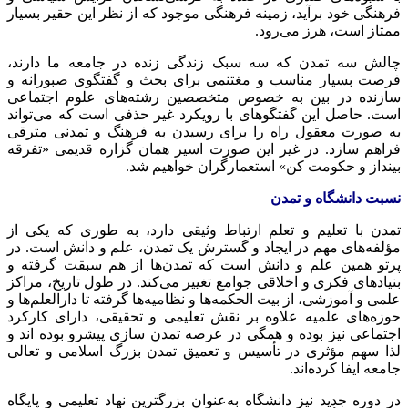
فرهنگی خود برآید، زمینه فرهنگی موجود که از نظر این حقیر بسیار
ممتاز است، هرز می‌رود.
چالش سه تمدن که سه سبک زندگی زنده در جامعه ما دارند،
فرصت بسیار مناسب و مغتنمی برای بحث و گفتگوی صبورانه و
سازنده در بین به خصوص متخصصین رشته‌های علوم اجتماعی
است. حاصل این گفتگوهای با رویکرد غیر حذفی است که می‌تواند
به صورت معقول راه را برای رسیدن به فرهنگ و تمدنی مترقی
فراهم سازد. در غیر این صورت اسیر همان گزاره قدیمی «تفرقه
بینداز و حکومت کن» استعمارگران خواهیم شد.
نسبت دانشگاه و تمدن
تمدن با تعلیم و
تعلم
ارتباط وثیقی دارد، به طوری که یکی از
مؤلفه‌های مهم در ایجاد و گسترش یک تمدن، علم و دانش است. در
پرتو همین علم و دانش است که تمدن‌ها از هم سبقت گرفته و
بنیادهای فکری و اخلاقی جوامع تغییر می‌کند. در طول تاریخ، مراکز
علمی و آموزشی، از بیت الحکمه‌ها و نظامیه‌ها گرفته تا دارالعلم‌ها و
حوزه‌های علمیه علاوه بر نقش تعلیمی و تحقیقی، دارای کارکرد
اجتماعی نیز بوده و همگی در عرصه تمدن سازی پیشرو بوده
اند
و
لذا سهم مؤثری در تأسیس و تعمیق تمدن بزرگ اسلامی و تعالی
جامعه ایفا کرده‌اند.
در دوره جدید نیز دانشگاه به‌عنوان بزرگترین نهاد تعلیمی و پایگاه