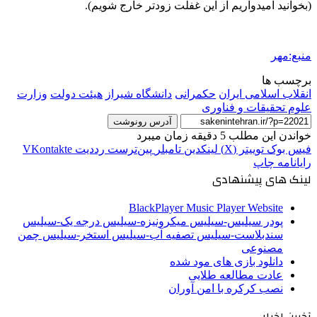
(بخوانید امیدواریم از این غفلت زودتر خارج شویم).
منبع:مهر
برچسب ها
انقلاب اسلامی ایران
حکمرانی
دانشگاه شیراز
هیئت دولت
وزارت
علوم تحقیقات و فناوری
آدرس رونوشت
خواندن این مطلب 5 دقیقه زمان میبرد
فیس بوک
توییتر (X)
لینکدین
‫تامبلر
‫پین‌ترست
‫رددیت
‫VKontakte
رایانامه
چاپ
لینک های پیشنهادی
BlackPlayer Music Player Website
پودر سیلیس-سیلیس میکرونیزه-سیلیس درجه یک-سیلیس
سندبلاست-سیلیس تصفیه آب-سیلیس استخر-سیلیس چمن
مصنوعی
دانلود بازی های مود شده
عادت مطالعه طلایی
نصب کرکره با امن آوران
آخرین اخبار