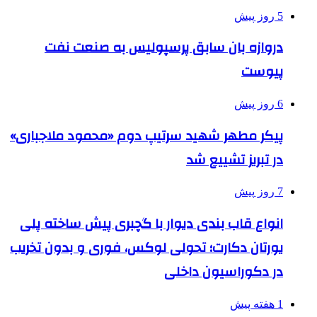
5 روز پیش
دروازه بان سابق پرسپولیس به صنعت نفت
پیوست
6 روز پیش
پیکر مطهر شهید سرتیپ دوم «محمود ملاجباری»
در تبریز تشییع شد
7 روز پیش
انواع قاب بندی دیوار با گچبری پیش ساخته پلی
یورتان دکارت؛ تحولی لوکس، فوری و بدون تخریب
در دکوراسیون داخلی
1 هفته پیش