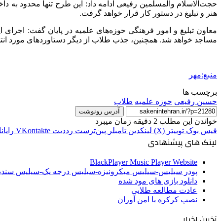
حجت‌الاسلام والمسلمین رفیعی ادامه داد: این طرح تنها محدود به د
هنر و تبلیغ در دستور کار قرار خواهد گرفت.
معاون تبلیغ و امور فرهنگی حوزه‌های علمیه در پایان گفت: اجرای 
مساجد خواهد شد. همچنین، جذب طلاب از دیگر دستاوردهای مورد انتظ
منبع:مهر
برچسب ها
حسین رفیعی
حوزه علمیه
طلاب
آدرس رونوشت
خواندن این مطلب 2 دقیقه زمان میبرد
فیس بوک
توییتر (X)
لینکدین
‫تامبلر
‫پین‌ترست
‫رددیت
‫VKontakte
رایان
لینک های پیشنهادی
BlackPlayer Music Player Website
پودر سیلیس-سیلیس میکرونیزه-سیلیس درجه یک-سیلیس سن
دانلود بازی های مود شده
عادت مطالعه طلایی
نصب کرکره با امن آوران
آخرین اخبار