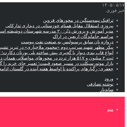
۱۴۰۵/۰۵/۱۷
خبر فوری
ترافیک نیمه‌سنگین در محورهای قزوین
پیروزی استقلال مقابل همنام خوزستانی در دیداری تدارکاتی
مدیر آموزش و پرورش دیّر: ۲۰ مدرسه شهرستان دوشیفته است
مراسم جاماندگان اربعین در اراک
دروازه بان سابق پرسپولیس به صنعت نفت پیوست
پیکر مطهر شهید سرتیپ دوم «محمود ملاجباری» در تبریز تشیی
انواع قاب بندی دیوار با گچبری پیش ساخته پلی یورتان دکارت
ثبت ۲ میلیون و ۵۱۷ هزار تردد در محورهای مواصلاتی همدان در ایام اربعین
بازار موتورسیکلت در مسیر صعود قیمت؛ تعمیر جای خرید را 
جعفری: رگبارهای پراکنده تا اواسط هفته آینده در گلستان ادامه 
ورود
نوشته تصادفی
سایدبار
منو