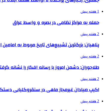
جعفری: رگبارهای پراکنده تا اواسط هفته آینده در گ
1 هفته پیش
حمله به مراکز نظامی در بصره و واسط عراق
2 هفته پیش
پناهیان: بزرگ‌ترین تشییع‌های تاریخ مربوط به امامین
2 هفته پیش
طلاجوران: دشمن امروز با رسانه افکار را نشانه گرف
2 هفته پیش
اکیپ صیادان غیرمجاز ماهی در سنقروکلیایی دستگی
2 هفته پیش