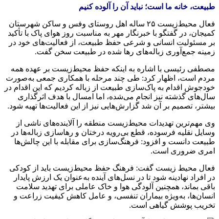
طبیعت، خانه ما است؛ نباید آن را آلوده کنیم
فعال محیط‌زیست ۲۵ ساله اهل روستای
وفس
و ساکن شهرستان
کمیجان، در گفتگو با خبرنگار مهر به مناسبت روز هوای پاک با تأکید
بر مسئولیت انسانی و شرعی حفظ طبیعت، از فعالیت‌های خود در
زمینه جمع‌آوری زباله‌های رها شده در طبیعت سخن گفت.
مصطفی رئیسی با اشاره به اینکه حفظ محیط‌زیست بر عهده همه
مردم است، اظهار کرد: طی چند مرحله با همکاری جمعی به‌صورت
خودجوش اقدام به پاک‌سازی طبیعت از زباله کردیم که این اقدام در
سال‌های گذشته نیز انجام می‌شده، اما امسال با هدف اثرگذاری
بیشتر، تصمیم بر آن شد گزارش‌هایی نیز از این فعالیت‌ها تهیه شود.
وی مهم‌ترین تهدیدات محیط‌زیست منطقه را آلاینده‌های ناشی از
وسایل نقلیه فرسوده، قطع بی‌رویه درختان و رهاسازی زباله‌ها در
طبیعت دانست و افزود: فرهنگ‌سازی برای مقابله با این چالش‌ها
امری ضروری است.
فعال محیط زیست گفت: فرهنگ حفظ محیط‌زیست باید از کودکی
در افراد نهادینه شود تا در نسل‌های آینده به‌عنوان یک ارزش پایدار
باقی بماند، همچنین آلودگی هوا و خاک عاملی برای تهدید سلامت
انسان‌ها، به‌ویژه بیماران تنفسی، و عامل کاهش کیفیت زراعت و
تخریب پوشش گیاهی است.