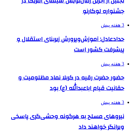
تجلیل از آخرین رمان‌نویس سینمای آمریکا در
جشنواره لوکارنو
3 هفته پیش
حدادعادل: آموزش‌وپرورش زیربنای استقلال و
پیشرفت کشور است
3 هفته پیش
حضور حضرت رقیه در کربلا نماد مظلومیت و
حقانیت قیام اباعبدالله (ع) بود
3 هفته پیش
نیروهای مسلح به هرگونه وحشی‌گری پاسخی
ویرانگر خواهند داد