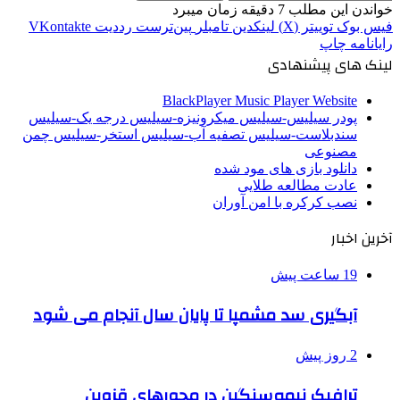
خواندن این مطلب 7 دقیقه زمان میبرد
فیس بوک
توییتر (X)
لینکدین
‫تامبلر
‫پین‌ترست
‫رددیت
‫VKontakte
رایانامه
چاپ
لینک های پیشنهادی
BlackPlayer Music Player Website
پودر سیلیس-سیلیس میکرونیزه-سیلیس درجه یک-سیلیس
سندبلاست-سیلیس تصفیه آب-سیلیس استخر-سیلیس چمن
مصنوعی
دانلود بازی های مود شده
عادت مطالعه طلایی
نصب کرکره با امن آوران
آخرین اخبار
19 ساعت پیش
آبگیری سد مشمپا تا پایان سال آنجام می شود
2 روز پیش
ترافیک نیمه‌سنگین در محورهای قزوین