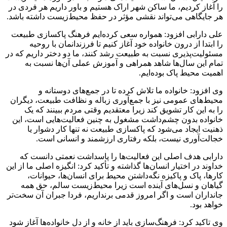
را آغاز کردیم، ما ساکن شهر اراک هستیم و باور داریم هر فردی در
هر جایگاهی می‌تواند نقشی مؤثر در حفظ محیط‌زیست داشته باشد.
علی دارابی افزود: همواره سعی کرده‌ایم فرهنگ پاکسازی طبیعت
را ابتدا از درون خانواده خود آغاز کنیم تا فرزندانمان با روحیه
مسئولیت‌پذیری نسبت به طبیعت رشد کنند، ما دو دختر داریم که در
تمام این سال‌ها شاهد همراهی و آموزش عملی آن‌ها نسبت به
اهمیت محیط پاک بوده‌ایم.
وی افزود: خانواده ما تلاش کرده تا در جمع‌های دوستانه و
محیط‌های عمومی نیز با جمع‌آوری زباله و نظافت طبیعت، دیگران
را به این کار تشویق کند زیرا معتقدیم وقتی مردم ببینند که یک
خانواده بدون چشم‌داشت مشغول به چنین فعالیت‌هایی است، این
ذهنیت ایجاد می‌شود که پاکسازی طبیعت نه تنها کار دشوار یا
خجالت‌آوری نیست، بلکه رفتاری ارزشمند و انسانی است.
دارابی هدف اصلی این فعالیت‌ها را پاسداشت نعمتی دانست که
خداوند در اختیار انسان‌ها گذاشته و تأکید کرد: انگیزه اصلی ما از این
کارها، پاک و پاکیزه نگه‌داشتن محیط برای انسان‌ها، حیوانات،
گیاهان و نسل‌های آینده است زیرا محیط‌زیست سالم، حق همه
جانداران است و اگر امروز قدمی برنداریم، فردا جبران آن سخت‌تر
خواهد بود.
وی تاکید کرد: فرهنگ‌سازی باید از خانه و از دل خانواده‌ها آغاز شود