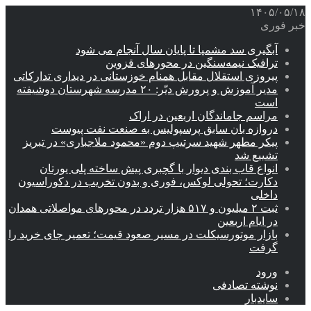
۱۴۰۵/۰۵/۱۸
خبر فوری
آبگیری سد مشمپا تا پایان سال آنجام می شود
ترافیک نیمه‌سنگین در محورهای قزوین
پیروزی استقلال مقابل همنام خوزستانی در دیداری تدارکاتی
مدیر آموزش و پرورش دیّر: ۲۰ مدرسه شهرستان دوشیفته
است
مراسم جاماندگان اربعین در اراک
دروازه بان سابق پرسپولیس به صنعت نفت پیوست
پیکر مطهر شهید سرتیپ دوم «محمود ملاجباری» در تبریز
تشییع شد
انواع قاب بندی دیوار با گچبری پیش ساخته پلی یورتان
دکارت؛ تحولی لوکس، فوری و بدون تخریب در دکوراسیون
داخلی
ثبت ۲ میلیون و ۵۱۷ هزار تردد در محورهای مواصلاتی همدان
در ایام اربعین
بازار موتورسیکلت در مسیر صعود قیمت؛ تعمیر جای خرید را
گرفت
ورود
نوشته تصادفی
سایدبار