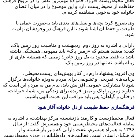
فعال محیط‌زیست افزود: خانواده مهم‌ترین نقش را در ترویج فرهنگ
حفاظت از محیط‌زیست دارد و این موضوع را در میان اعضای
خانواده خود به‌خوبی مشاهده کرده‌ام.
وی تصریح کرد: بچه‌ها و نسل‌های بعدی باید به‌صورت عملی با
طبیعت و حفظ آن آشنا شوند تا این فرهنگ در وجودشان نهادینه
شود.
دارابی با اشاره به روز دوم اردیبهشت و مناسبت روز زمین پاک،
گفت: معتقد هستم که «زمین پاک» باید مفهومی همیشگی داشته
باشد نه فقط محدود به یک روز خاص؛ زمینی که همیشه عاری از
زباله باشد، نه تنها در روز زمین پاک.
وی افزود: پیشنهاد دارم در کنار پویش‌های زیست‌محیطی،
برنامه‌های تفریحی و تشویقی برای مردم به‌ویژه خانواده‌ها برگزار
شود تا مشارکت عمومی افزایش یابد، پیام من به مردم این است که
خداوند زمین را پاک و تمیز آفریده برای زندگی من، شما، حیوانات،
درختان و گیاهان؛ پس باید مراقب این نعمت الهی باشیم.
فرهنگسازی حفظ طبیعت از دل خانواده آغاز شود
فعال محیط‌زیست و کارمند بازنشسته مرکز بهداشت، با اشاره به
سابقه فعالیت‌های محیط‌زیستی خود و همسرش گفت: از سال
۱۳۹۶ به همراه همسرم، عفت دارابی که دبیر بازنشسته و از
فرهنگیان استان است، فعالیت‌های داوطلبانه در حوزه محیط‌زیست