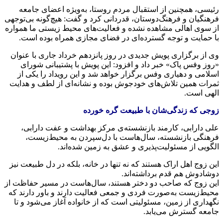
رئیسی، همچنین از استقبال مردم روستا، به‌ویژه اعضای جامعه
فرهنگیان و فرهنگ‌دوستان، قدردانی کرد و گفت: هیچ‌گونه بی‌توجهی
از سوی اهالی مشاهده نشده و فعالیت‌های محیط زیستی ما همواره
با حمایت و توجه گسترده‌ای در فضای مجازی همراه بوده است.
وی از برگزاری پویش جدیدی در روز پانزدهم خرداد جاری با عنوان
«روز
وفس
پاک» خبر داد و افزود: این پویش با پشتیبانی شورای
اسلامی و دهیاری
وفس
برگزار خواهد شد و این رویداد را یکی از
ثمرات همین تلاش‌های خودجوش بوده و نشانه‌ای از لطف و هدایت
الهی است.
زوجی که زندگی‌شان با طبیعت گره خورده
علی دارابی، کارمند بازنشسته‌ی مرکز بهداشت و عفت دارابی،
فرهنگی بازنشسته، سال‌هاست با دل‌سپردن به محیط‌زیست،
الگویی از مسئولیت‌پذیری و عشق به زمین شده‌اند.
این زوج اهل اراک هستند که نه تنها در خانه، بلکه در دل طبیعت نیز
دوشادوش هم قدم برداشته‌اند.
این زوج که صاحب دو دختر هستند، سال‌هاست در مسیر حفاظت از
محیط‌زیست به‌صورت فردی و جمعی فعالیت دارند و باور دارند که
نگهداری از زمین، مسئولیتی است که از خانواده آغاز می‌شود و تا
جامعه گسترش می‌یابد.