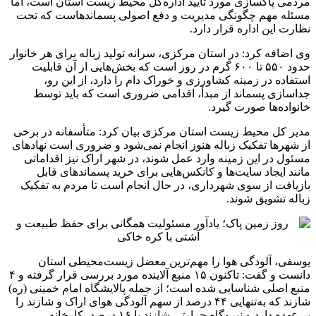
مردمی پاکسازی مورد تأیید اداره‌کل محیط زیست استان است، اما
مسئله مهم چگونگی مدیریت و دفع اصولی پسماندهاست که تحت
نظارت این اداره قرار دارد.
وی اضافه کرد: در استان مرکزی، سرانه تولید زباله برای هر خانوار
حدود ۵۵۰ تا ۶۰۰ گرم در روز است که بخش‌هایی از آن قابلیت
استفاده در زمینه کشاورزی و خوراک دام را دارد، از این رو،
جداسازی پسماند از مبدأ، اقدامی ضروری است که باید توسط
خانواده‌ها صورت گیرد.
مدیر کل محیط زیست استان مرکزی بیان کرد: متأسفانه در برخی
از شهرها تفکیک زباله هنوز انجام نمی‌شود و ضروری است نهادهای
مسئول در این زمینه وارد عمل شوند، در شهر اراک نیز اقداماتی
مانند ایجاد سایت‌ها و کانکس‌هایی برای خرید پسماندهای قابل
بازیافت از سوی شهرداری، در حال انجام است تا مردم به تفکیک
زباله تشویق شوند.
یوسفی، آلودگی هوا را مهم‌ترین معضل زیست‌محیطی استان
دانست و گفت: تاکنون ۱۵ منبع آلاینده مورد بررسی قرار گرفته و ۴
منبع اصلی شناسایی شده است؛ از جمله پالایشگاه امام خمینی (ره)
شازند که به‌تنهایی ۴۴ درصد از سهم آلودگی هوای اراک و شازند را
بر عهده دارد و نیروگاه حرارتی شازند با ۱۶ درصد، کارخانه