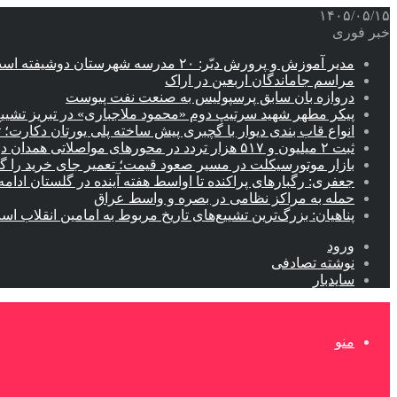
۱۴۰۵/۰۵/۱۵
خبر فوری
مدیر آموزش و پرورش دیّر: ۲۰ مدرسه شهرستان دوشیفته است
مراسم جاماندگان اربعین در اراک
دروازه بان سابق پرسپولیس به صنعت نفت پیوست
پیکر مطهر شهید سرتیپ دوم «محمود ملاجباری» در تبریز تشیی
انواع قاب بندی دیوار با گچبری پیش ساخته پلی یورتان دکارت
ثبت ۲ میلیون و ۵۱۷ هزار تردد در محورهای مواصلاتی همدان در ایام اربعین
بازار موتورسیکلت در مسیر صعود قیمت؛ تعمیر جای خرید را 
جعفری: رگبارهای پراکنده تا اواسط هفته آینده در گلستان ادامه 
حمله به مراکز نظامی در بصره و واسط عراق
پناهیان: بزرگ‌ترین تشییع‌های تاریخ مربوط به امامین انقلاب ا
ورود
نوشته تصادفی
سایدبار
منو