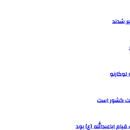
ر شدند
 لوکارنو
رفت کشور است
ام اباعبدالله (ع) بود