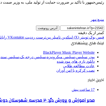
رئیس‌جمهور با تاکید بر ضرورت حمایت از تولید ملی، به وزیر صمت دست
منبع:مهر
آدرس رونوشت
کمتر از یک دقیقه
فیس بوک
توییتر (X)
لینکدین
‫تامبلر
‫پین‌ترست
‫رددیت
‫VKontakte
رایان
لینک های پیشنهادی
BlackPlayer Music Player Website
پودر سیلیس-سیلیس میکرونیزه-سیلیس درجه یک-سیلیس سن
دانلود بازی های مود شده
عادت مطالعه طلایی
نصب کرکره با امن آوران
آخرین اخبار
17 ساعت پیش
مدیر آموزش و پرورش دیّر: ۲۰ مدرسه شهرستان دوشیفته است