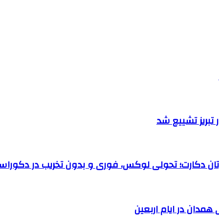
تبریز تشییع شد
رتان دکارت؛ تحولی لوکس، فوری و بدون تخریب در دکوراس