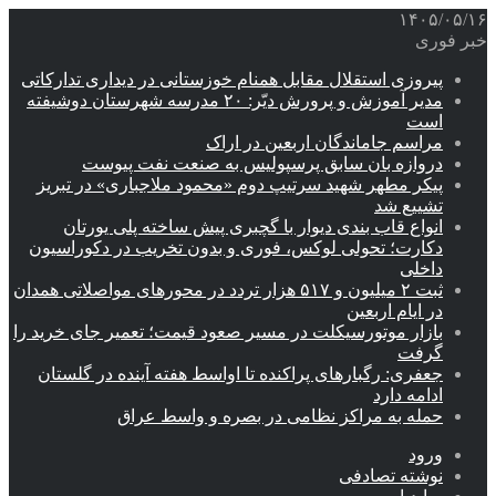
۱۴۰۵/۰۵/۱۶
خبر فوری
پیروزی استقلال مقابل همنام خوزستانی در دیداری تدارکاتی
مدیر آموزش و پرورش دیّر: ۲۰ مدرسه شهرستان دوشیفته
است
مراسم جاماندگان اربعین در اراک
دروازه بان سابق پرسپولیس به صنعت نفت پیوست
پیکر مطهر شهید سرتیپ دوم «محمود ملاجباری» در تبریز
تشییع شد
انواع قاب بندی دیوار با گچبری پیش ساخته پلی یورتان
دکارت؛ تحولی لوکس، فوری و بدون تخریب در دکوراسیون
داخلی
ثبت ۲ میلیون و ۵۱۷ هزار تردد در محورهای مواصلاتی همدان
در ایام اربعین
بازار موتورسیکلت در مسیر صعود قیمت؛ تعمیر جای خرید را
گرفت
جعفری: رگبارهای پراکنده تا اواسط هفته آینده در گلستان
ادامه دارد
حمله به مراکز نظامی در بصره و واسط عراق
ورود
نوشته تصادفی