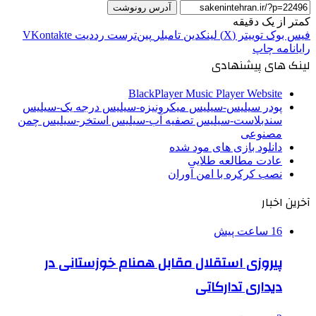
آدرس رونوشت
کمتر از یک دقیقه
فیس بوک
توییتر (X)
لینکدین
‫تامبلر
‫پین‌ترست
‫رددیت
‫VKontakte
رایانامه
چاپ
لینک های پیشنهادی
BlackPlayer Music Player Website
پودر سیلیس-سیلیس میکرونیزه-سیلیس درجه یک-سیلیس
سندبلاست-سیلیس تصفیه آب-سیلیس استخر-سیلیس چمن
مصنوعی
دانلود بازی های مود شده
عادت مطالعه طلایی
نصب کرکره با امن آوران
آخرین اخبار
16 ساعت پیش
پیروزی استقلال مقابل همنام خوزستانی در
دیداری تدارکاتی