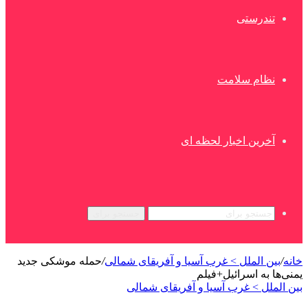
تندرستی
نظام سلامت
آخرین اخبار لحظه ای
جستجو برای
خانه
/
بین الملل > غرب آسیا و آفریقای شمالی
/
حمله موشکی جدید
یمنی‌ها به اسرائیل+فیلم
بین الملل > غرب آسیا و آفریقای شمالی