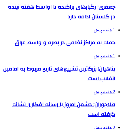
جعفری: رگبارهای پراکنده تا اواسط هفته آینده
در گلستان ادامه دارد
1 هفته پیش
حمله به مراکز نظامی در بصره و واسط عراق
1 هفته پیش
پناهیان: بزرگ‌ترین تشییع‌های تاریخ مربوط به امامین
انقلاب است
2 هفته پیش
طلاجوران: دشمن امروز با رسانه افکار را نشانه
گرفته است
2 هفته پیش