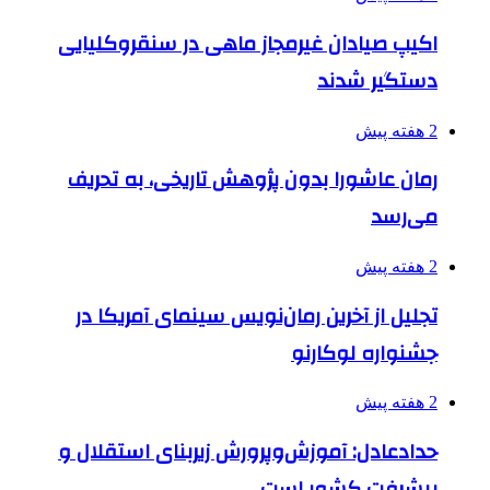
اکیپ صیادان غیرمجاز ماهی در سنقروکلیایی
دستگیر شدند
2 هفته پیش
رمان عاشورا بدون پژوهش تاریخی، به تحریف
می‌رسد
2 هفته پیش
تجلیل از آخرین رمان‌نویس سینمای آمریکا در
جشنواره لوکارنو
2 هفته پیش
حدادعادل: آموزش‌وپرورش زیربنای استقلال و
پیشرفت کشور است