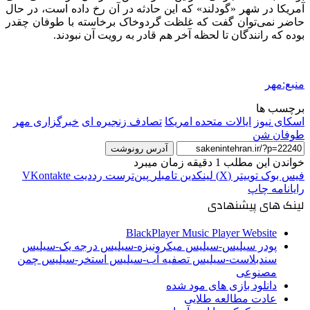
آمریکا در شهر «گودلند» که این حادثه در آن رخ داده است، در حال
حاضر نمی‌توان گفت که غلظت گردوخاک برخاسته با طوفان چقدر
بوده که رانندگان تا لحظه آخر هم قادر به رویت آن نبودند.
منبع:مهر
برچسب ها
اسکای نیوز
ایالات متحده امریکا
تصادف زنجیره ای
خبرگزاری مهر
طوفان شن
آدرس رونوشت
خواندن این مطلب 1 دقیقه زمان میبرد
فیس بوک
توییتر (X)
لینکدین
‫تامبلر
‫پین‌ترست
‫رددیت
‫VKontakte
رایانامه
چاپ
لینک های پیشنهادی
BlackPlayer Music Player Website
پودر سیلیس-سیلیس میکرونیزه-سیلیس درجه یک-سیلیس
سندبلاست-سیلیس تصفیه آب-سیلیس استخر-سیلیس چمن
مصنوعی
دانلود بازی های مود شده
عادت مطالعه طلایی