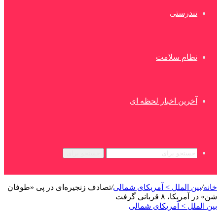
تندرستی
نظام سلامت
آخرین اخبار لحظه ای
جستجو برای
خانه
/
بین الملل > آمریکای شمالی
/
تصادف زنجیره‌ای در پی «طوفان
شن» در آمریکا، ۸ قربانی گرفت
بین الملل > آمریکای شمالی