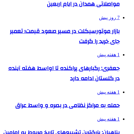
مواصلاتی همدان در ایام اربعین
7 روز پیش
بازار موتورسیکلت در مسیر صعود قیمت؛ تعمیر
جای خرید را گرفت
1 هفته پیش
جعفری: رگبارهای پراکنده تا اواسط هفته آینده
در گلستان ادامه دارد
1 هفته پیش
حمله به مراکز نظامی در بصره و واسط عراق
1 هفته پیش
پناهیان: بزرگ‌ترین تشییع‌های تاریخ مربوط به امامین