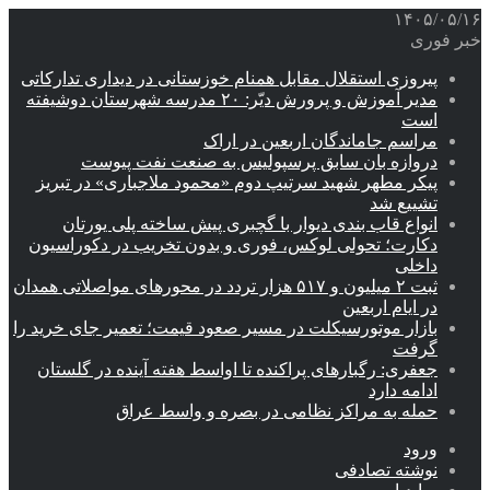
۱۴۰۵/۰۵/۱۶
خبر فوری
پیروزی استقلال مقابل همنام خوزستانی در دیداری تدارکاتی
مدیر آموزش و پرورش دیّر: ۲۰ مدرسه شهرستان دوشیفته
است
مراسم جاماندگان اربعین در اراک
دروازه بان سابق پرسپولیس به صنعت نفت پیوست
پیکر مطهر شهید سرتیپ دوم «محمود ملاجباری» در تبریز
تشییع شد
انواع قاب بندی دیوار با گچبری پیش ساخته پلی یورتان
دکارت؛ تحولی لوکس، فوری و بدون تخریب در دکوراسیون
داخلی
ثبت ۲ میلیون و ۵۱۷ هزار تردد در محورهای مواصلاتی همدان
در ایام اربعین
بازار موتورسیکلت در مسیر صعود قیمت؛ تعمیر جای خرید را
گرفت
جعفری: رگبارهای پراکنده تا اواسط هفته آینده در گلستان
ادامه دارد
حمله به مراکز نظامی در بصره و واسط عراق
ورود
نوشته تصادفی