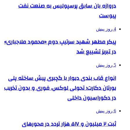
دروازه بان سابق پرسپولیس به صنعت نفت
پیوست
4 روز پیش
پیکر مطهر شهید سرتیپ دوم «محمود ملاجباری»
در تبریز تشییع شد
5 روز پیش
انواع قاب بندی دیوار با گچبری پیش ساخته پلی
یورتان دکارت؛ تحولی لوکس، فوری و بدون تخریب
در دکوراسیون داخلی
6 روز پیش
ثبت ۲ میلیون و ۵۱۷ هزار تردد در محورهای