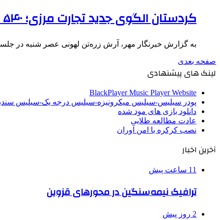
کردستان الگوی جدید تجارت مرزی؛ ۵۴۰ میلیون دلار برای اشتغال مرزنشینان
به گزارش خبرنگار مهر، آرش زره‌تن لهونی عصر شنبه در جلس
صفحه بعدی
لینک های پیشنهادی
BlackPlayer Music Player Website
پودر سیلیس-سیلیس میکرونیزه-سیلیس درجه یک-سیلیس سن
دانلود بازی های مود شده
عادت مطالعه طلایی
نصب کرکره با امن آوران
آخرین اخبار
11 ساعت پیش
ترافیک نیمه‌سنگین در محورهای قزوین
2 روز پیش