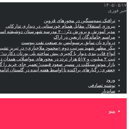
۱۴۰۵/۰۵/۱۷
خبر فوری
ترافیک نیمه‌سنگین در محورهای قزوین
پیروزی استقلال مقابل همنام خوزستانی در دیداری تدارکاتی
مدیر آموزش و پرورش دیّر: ۲۰ مدرسه شهرستان دوشیفته است
مراسم جاماندگان اربعین در اراک
دروازه بان سابق پرسپولیس به صنعت نفت پیوست
پیکر مطهر شهید سرتیپ دوم «محمود ملاجباری» در تبریز تشیی
انواع قاب بندی دیوار با گچبری پیش ساخته پلی یورتان دکارت
ثبت ۲ میلیون و ۵۱۷ هزار تردد در محورهای مواصلاتی همدان در ایام اربعین
بازار موتورسیکلت در مسیر صعود قیمت؛ تعمیر جای خرید را 
جعفری: رگبارهای پراکنده تا اواسط هفته آینده در گلستان ادامه 
ورود
نوشته تصادفی
سایدبار
منو