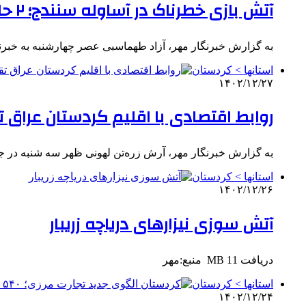
آتش بازی خطرناک در آساوله سنندج؛ ۲ حادثه همزمان با خسارت مالی
به گزارش خبرنگار مهر، آزاد طهماسبی عصر چهارشنبه به خبرن
استانها > کردستان
۱۴۰۲/۱۲/۲۷
روابط اقتصادی با اقلیم کردستان عراق
به گزارش خبرنگار مهر، آرش زره‌تن لهونی ظهر سه شنبه در ج
استانها > کردستان
۱۴۰۲/۱۲/۲۶
آتش سوزی نیزارهای دریاچه زریبار
دریافت 11 MB ‌ منبع:مهر
استانها > کردستان
۱۴۰۲/۱۲/۲۴