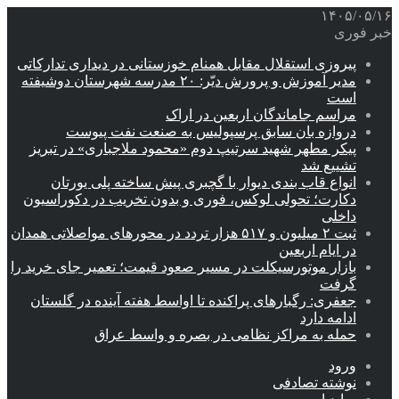
۱۴۰۵/۰۵/۱۶
خبر فوری
پیروزی استقلال مقابل همنام خوزستانی در دیداری تدارکاتی
مدیر آموزش و پرورش دیّر: ۲۰ مدرسه شهرستان دوشیفته
است
مراسم جاماندگان اربعین در اراک
دروازه بان سابق پرسپولیس به صنعت نفت پیوست
پیکر مطهر شهید سرتیپ دوم «محمود ملاجباری» در تبریز
تشییع شد
انواع قاب بندی دیوار با گچبری پیش ساخته پلی یورتان
دکارت؛ تحولی لوکس، فوری و بدون تخریب در دکوراسیون
داخلی
ثبت ۲ میلیون و ۵۱۷ هزار تردد در محورهای مواصلاتی همدان
در ایام اربعین
بازار موتورسیکلت در مسیر صعود قیمت؛ تعمیر جای خرید را
گرفت
جعفری: رگبارهای پراکنده تا اواسط هفته آینده در گلستان
ادامه دارد
حمله به مراکز نظامی در بصره و واسط عراق
ورود
نوشته تصادفی