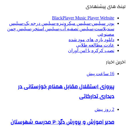
لینک های پیشنهادی
BlackPlayer Music Player Website
پودر سیلیس-سیلیس میکرونیزه-سیلیس درجه یک-سیلیس
سندبلاست-سیلیس تصفیه آب-سیلیس استخر-سیلیس چمن
مصنوعی
دانلود بازی های مود شده
عادت مطالعه طلایی
نصب کرکره با امن آوران
آخرین اخبار
16 ساعت پیش
پیروزی استقلال مقابل همنام خوزستانی در
دیداری تدارکاتی
2 روز پیش
مدیر آموزش و پرورش دیّر: ۲۰ مدرسه شهرستان