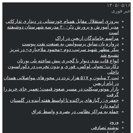
۱۴۰۵/۰۵/۱۶
خبر فوری
پیروزی استقلال مقابل همنام خوزستانی در دیداری تدارکاتی
مدیر آموزش و پرورش دیّر: ۲۰ مدرسه شهرستان دوشیفته
است
مراسم جاماندگان اربعین در اراک
دروازه بان سابق پرسپولیس به صنعت نفت پیوست
پیکر مطهر شهید سرتیپ دوم «محمود ملاجباری» در تبریز
تشییع شد
انواع قاب بندی دیوار با گچبری پیش ساخته پلی یورتان
دکارت؛ تحولی لوکس، فوری و بدون تخریب در دکوراسیون
داخلی
ثبت ۲ میلیون و ۵۱۷ هزار تردد در محورهای مواصلاتی همدان
در ایام اربعین
بازار موتورسیکلت در مسیر صعود قیمت؛ تعمیر جای خرید را
گرفت
جعفری: رگبارهای پراکنده تا اواسط هفته آینده در گلستان
ادامه دارد
حمله به مراکز نظامی در بصره و واسط عراق
ورود
نوشته تصادفی