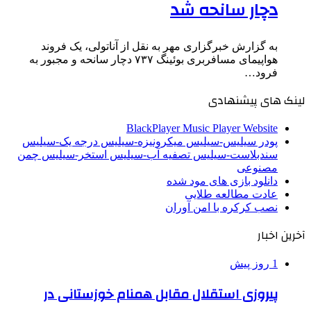
دچار سانحه شد
به گزارش خبرگزاری مهر به نقل از آناتولی، یک فروند
هواپیمای مسافربری بوئینگ ۷۳۷ دچار سانحه و مجبور به
فرود…
لینک های پیشنهادی
BlackPlayer Music Player Website
پودر سیلیس-سیلیس میکرونیزه-سیلیس درجه یک-سیلیس
سندبلاست-سیلیس تصفیه آب-سیلیس استخر-سیلیس چمن
مصنوعی
دانلود بازی های مود شده
عادت مطالعه طلایی
نصب کرکره با امن آوران
آخرین اخبار
1 روز پیش
پیروزی استقلال مقابل همنام خوزستانی در