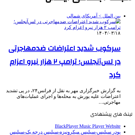
بین الملل > آمریکای شمالی
۱۴۰۴/۰۳/۱۸
سرکوب شدید اعتراضات ضدمهاجرتی
در لس‌آنجلس؛ ترامپ ۲ هزار نیرو اعزام
کرد
به گزارش خبرگزاری مهر به نقل از فرانس۲۴، در پی تشدید
اعتراضات علیه یورش به محله‌ها و اجرای عملیات‌های
مهاجرتی…
لینک های پیشنهادی
BlackPlayer Music Player Website
پودر سیلیس-سیلیس میکرونیزه-سیلیس درجه یک-سیلیس