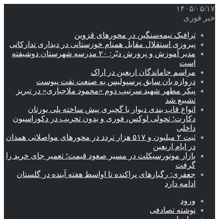
۱۴۰۵/۰۵/۱۷
خبر فوری
ترافیک نیمه‌سنگین در محورهای قزوین
پیروزی استقلال مقابل همنام خوزستانی در دیداری تدارکاتی
مدیر آموزش و پرورش دیّر: ۲۰ مدرسه شهرستان دوشیفته
است
مراسم جاماندگان اربعین در اراک
دروازه بان سابق پرسپولیس به صنعت نفت پیوست
پیکر مطهر شهید سرتیپ دوم «محمود ملاجباری» در تبریز
تشییع شد
انواع قاب بندی دیوار با گچبری پیش ساخته پلی یورتان
دکارت؛ تحولی لوکس، فوری و بدون تخریب در دکوراسیون
داخلی
ثبت ۲ میلیون و ۵۱۷ هزار تردد در محورهای مواصلاتی همدان
در ایام اربعین
بازار موتورسیکلت در مسیر صعود قیمت؛ تعمیر جای خرید را
گرفت
جعفری: رگبارهای پراکنده تا اواسط هفته آینده در گلستان
ادامه دارد
ورود
نوشته تصادفی