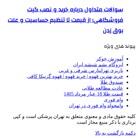
سوالات متداول درباره خرید و نصب گیت
فروشگاهی؛ از قیمت تا تنظیم حساسیت و علت
بوق زدن
پیوند های ویژه
آموزش جوکر
ایزوگام پشم شیشه ایران
باربری تهرانپارس شرقی و غربی
خرید بهترین قهوه | خرید قهوه | قهوه گرنیکا کافی
صندوق طلا
عادت مطالعه طلایی
قیمت طلا 18 عیار مرداد 1405
وام فوری
وامخواه وام فوری در تهران
کلیه حقوق مادی و معنوی متعلق به تهران پزشکی است و کپی
برداری با ذکر منبع مجاز است
دکمه بازگشت به بالا