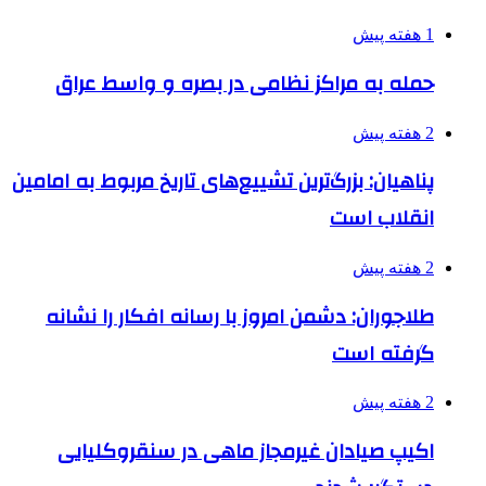
1 هفته پیش
حمله به مراکز نظامی در بصره و واسط عراق
2 هفته پیش
پناهیان: بزرگ‌ترین تشییع‌های تاریخ مربوط به امامین
انقلاب است
2 هفته پیش
طلاجوران: دشمن امروز با رسانه افکار را نشانه
گرفته است
2 هفته پیش
اکیپ صیادان غیرمجاز ماهی در سنقروکلیایی