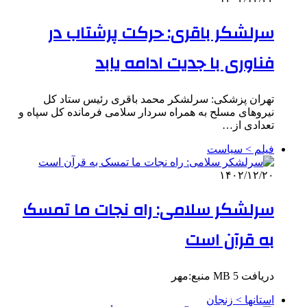
سرلشکر باقری: حرکت پرشتاب در
فناوری با جدیت ادامه یابد
تهران پزشکی: سرلشکر محمد باقری رئیس ستاد کل
نیروهای مسلح به همراه سردار سلامی فرمانده کل سپاه و
تعدادی از…
فیلم > سیاست
۱۴۰۲/۱۲/۲۰
سرلشکر سلامی: راه نجات ما تمسک
به قرآن است
دریافت 5 MB منبع:مهر
استانها > زنجان