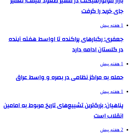
بازار موتورسیکلت در مسیر صعود قیمت؛ تعمیر
جای خرید را گرفت
1 هفته پیش
جعفری: رگبارهای پراکنده تا اواسط هفته آینده
در گلستان ادامه دارد
1 هفته پیش
حمله به مراکز نظامی در بصره و واسط عراق
1 هفته پیش
پناهیان: بزرگ‌ترین تشییع‌های تاریخ مربوط به امامین
انقلاب است
2 هفته پیش