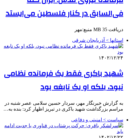
فرمانده نیروی قدس: ایران کما
فی‌السابق در کنار فلسطین می‌ایستد
دریافت 35 MB منبع:مهر
استانها > آذربایجان شرقی
۱۴۰۲/۱۲/۲۴
شهید باکری فقط یک فرمانده نظامی
نبود، بلکه او یک نابغه بود
به گزارش خبرنگار مهر، سردار حسین سلامی عصر شنبه در
مراسم بزرگداشت شهید باکری در تبریز اظهار کرد: بنده به…
سیاست > امنیتی و دفاعی
۱۴۰۲/۱۲/۲۲