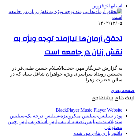
استانها > قزوین
۱۴۰۲/۱۲/۰۵
تحقق آرمان‌ها نیازمند توجه ویژه به
نقش زنان در جامعه است
به گزارش خبرنگار مهر، حجت‌الاسلام حسین طیبی‌فر در
نخستین رویداد سراسری ویژه خواهران شاغل سپاه که در
سالن حضرت زهرا…
صفحه بعدی
لینک های پیشنهادی
BlackPlayer Music Player Website
پودر سیلیس-سیلیس میکرونیزه-سیلیس درجه یک-سیلیس
سندبلاست-سیلیس تصفیه آب-سیلیس استخر-سیلیس چمن
مصنوعی
دانلود بازی های مود شده