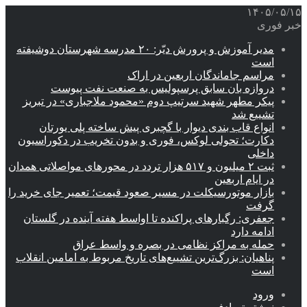
۱۴۰۵/۰۵/۱۵
خبر فوری
مدیر آموزش و پرورش دیّر: ۲۰ مدرسه شهرستان دوشیفته
است
مراسم جاماندگان اربعین در اراک
دروازه بان سابق پرسپولیس به صنعت نفت پیوست
پیکر مطهر شهید سرتیپ دوم «محمود ملاجباری» در تبریز
تشییع شد
انواع قاب بندی دیوار با گچبری پیش ساخته پلی یورتان
دکارت؛ تحولی لوکس، فوری و بدون تخریب در دکوراسیون
داخلی
ثبت ۲ میلیون و ۵۱۷ هزار تردد در محورهای مواصلاتی همدان
در ایام اربعین
بازار موتورسیکلت در مسیر صعود قیمت؛ تعمیر جای خرید را
گرفت
جعفری: رگبارهای پراکنده تا اواسط هفته آینده در گلستان
ادامه دارد
حمله به مراکز نظامی در بصره و واسط عراق
پناهیان: بزرگ‌ترین تشییع‌های تاریخ مربوط به امامین انقلاب
است
ورود