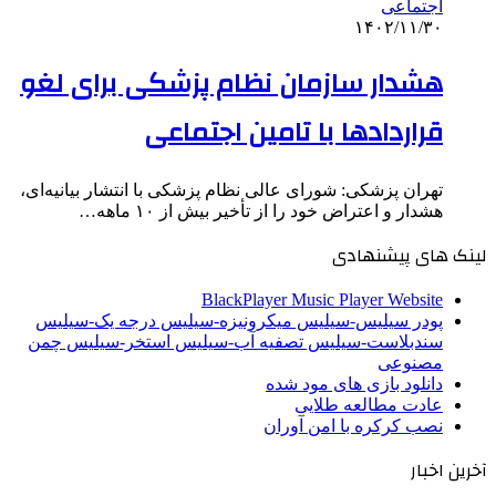
۱۴۰۲/۱۱/۳۰
هشدار سازمان نظام پزشکی برای لغو
قراردادها با تامین اجتماعی
تهران پزشکی: شورای عالی نظام پزشکی با انتشار بیانیه‌ای،
هشدار و اعتراض خود را از تأخیر بیش از ۱۰ ماهه…
لینک های پیشنهادی
BlackPlayer Music Player Website
پودر سیلیس-سیلیس میکرونیزه-سیلیس درجه یک-سیلیس
سندبلاست-سیلیس تصفیه آب-سیلیس استخر-سیلیس چمن
مصنوعی
دانلود بازی های مود شده
عادت مطالعه طلایی
نصب کرکره با امن آوران
آخرین اخبار