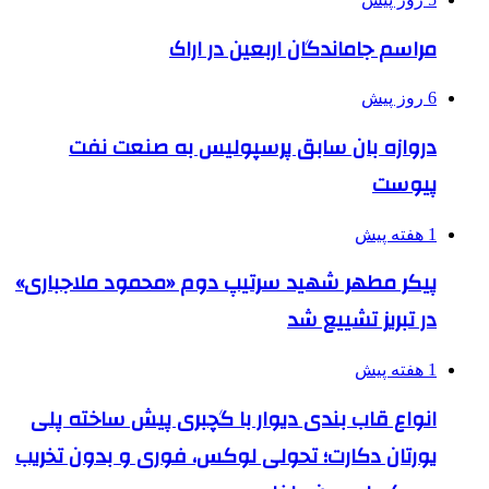
مراسم جاماندگان اربعین در اراک
6 روز پیش
دروازه بان سابق پرسپولیس به صنعت نفت
پیوست
1 هفته پیش
پیکر مطهر شهید سرتیپ دوم «محمود ملاجباری»
در تبریز تشییع شد
1 هفته پیش
انواع قاب بندی دیوار با گچبری پیش ساخته پلی
یورتان دکارت؛ تحولی لوکس، فوری و بدون تخریب