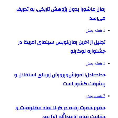
رمان عاشورا بدون پژوهش تاریخی، به تحریف
می‌رسد
3 هفته پیش
تجلیل از آخرین رمان‌نویس سینمای آمریکا در
جشنواره لوکارنو
3 هفته پیش
حدادعادل: آموزش‌وپرورش زیربنای استقلال و
پیشرفت کشور است
3 هفته پیش
حضور حضرت رقیه در کربلا نماد مظلومیت و
حقانیت قیام اباعبدالله (ع) بود