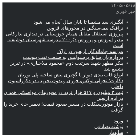
۱۴۰۵/۰۵/۱۸
خبر فوری
آبگیری سد مشمپا تا پایان سال آنجام می شود
ترافیک نیمه‌سنگین در محورهای قزوین
پیروزی استقلال مقابل همنام خوزستانی در دیداری تدارکاتی
مدیر آموزش و پرورش دیّر: ۲۰ مدرسه شهرستان دوشیفته
است
مراسم جاماندگان اربعین در اراک
دروازه بان سابق پرسپولیس به صنعت نفت پیوست
پیکر مطهر شهید سرتیپ دوم «محمود ملاجباری» در تبریز
تشییع شد
انواع قاب بندی دیوار با گچبری پیش ساخته پلی یورتان
دکارت؛ تحولی لوکس، فوری و بدون تخریب در دکوراسیون
داخلی
ثبت ۲ میلیون و ۵۱۷ هزار تردد در محورهای مواصلاتی همدان
در ایام اربعین
بازار موتورسیکلت در مسیر صعود قیمت؛ تعمیر جای خرید را
گرفت
ورود
نوشته تصادفی
سایدبار