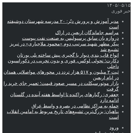
۱۴۰۵/۰۵/۱۵
خبر فوری
مدیر آموزش و پرورش دیّر: ۲۰ مدرسه شهرستان دوشیفته
است
مراسم جاماندگان اربعین در اراک
دروازه بان سابق پرسپولیس به صنعت نفت پیوست
پیکر مطهر شهید سرتیپ دوم «محمود ملاجباری» در تبریز
تشییع شد
انواع قاب بندی دیوار با گچبری پیش ساخته پلی یورتان
دکارت؛ تحولی لوکس، فوری و بدون تخریب در دکوراسیون
داخلی
ثبت ۲ میلیون و ۵۱۷ هزار تردد در محورهای مواصلاتی همدان
در ایام اربعین
بازار موتورسیکلت در مسیر صعود قیمت؛ تعمیر جای خرید را
گرفت
جعفری: رگبارهای پراکنده تا اواسط هفته آینده در گلستان
ادامه دارد
حمله به مراکز نظامی در بصره و واسط عراق
پناهیان: بزرگ‌ترین تشییع‌های تاریخ مربوط به امامین انقلاب
است
ورود