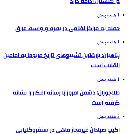
در گلستان ادامه دارد
1 هفته پیش
حمله به مراکز نظامی در بصره و واسط عراق
1 هفته پیش
پناهیان: بزرگ‌ترین تشییع‌های تاریخ مربوط به امامین
انقلاب است
1 هفته پیش
طلاجوران: دشمن امروز با رسانه افکار را نشانه
گرفته است
2 هفته پیش
اکیپ صیادان غیرمجاز ماهی در سنقروکلیایی