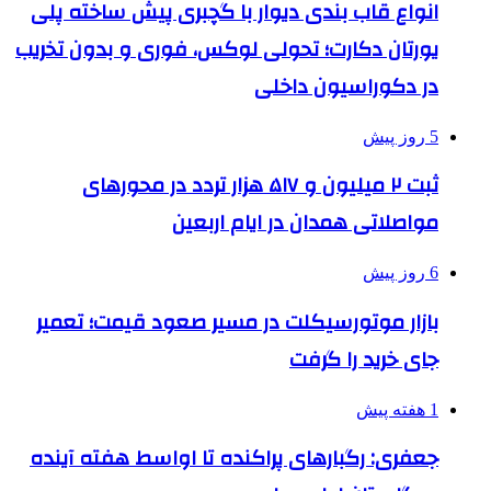
انواع قاب بندی دیوار با گچبری پیش ساخته پلی
یورتان دکارت؛ تحولی لوکس، فوری و بدون تخریب
در دکوراسیون داخلی
5 روز پیش
ثبت ۲ میلیون و ۵۱۷ هزار تردد در محورهای
مواصلاتی همدان در ایام اربعین
6 روز پیش
بازار موتورسیکلت در مسیر صعود قیمت؛ تعمیر
جای خرید را گرفت
1 هفته پیش
جعفری: رگبارهای پراکنده تا اواسط هفته آینده