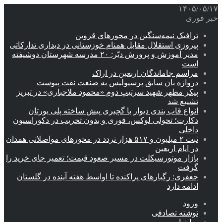
۱۴۰۵/۰۵/۱۷
خبر فوری
ترافیک نیمه‌سنگین در محورهای قزوین
پیروزی استقلال مقابل همنام خوزستانی در دیداری تدارکاتی
مدیر آموزش و پرورش دیّر: ۲۰ مدرسه شهرستان دوشیفته
است
مراسم جاماندگان اربعین در اراک
دروازه بان سابق پرسپولیس به صنعت نفت پیوست
پیکر مطهر شهید سرتیپ دوم «محمود ملاجباری» در تبریز
تشییع شد
انواع قاب بندی دیوار با گچبری پیش ساخته پلی یورتان
دکارت؛ تحولی لوکس، فوری و بدون تخریب در دکوراسیون
داخلی
ثبت ۲ میلیون و ۵۱۷ هزار تردد در محورهای مواصلاتی همدان
در ایام اربعین
بازار موتورسیکلت در مسیر صعود قیمت؛ تعمیر جای خرید را
گرفت
جعفری: رگبارهای پراکنده تا اواسط هفته آینده در گلستان
ادامه دارد
ورود
نوشته تصادفی