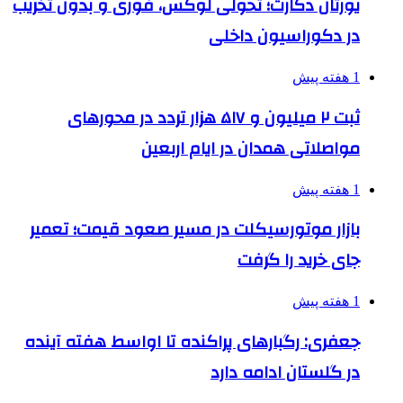
یورتان دکارت؛ تحولی لوکس، فوری و بدون تخریب
در دکوراسیون داخلی
1 هفته پیش
ثبت ۲ میلیون و ۵۱۷ هزار تردد در محورهای
مواصلاتی همدان در ایام اربعین
1 هفته پیش
بازار موتورسیکلت در مسیر صعود قیمت؛ تعمیر
جای خرید را گرفت
1 هفته پیش
جعفری: رگبارهای پراکنده تا اواسط هفته آینده
در گلستان ادامه دارد