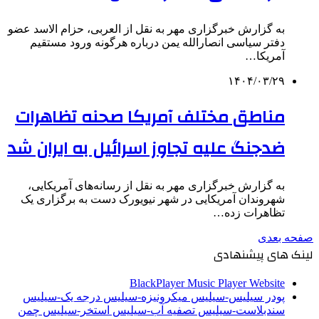
به گزارش خبرگزاری مهر به نقل از العربی، حزام الاسد عضو
دفتر سیاسی انصارالله یمن درباره هرگونه ورود مستقیم
آمریکا…
۱۴۰۴/۰۳/۲۹
مناطق مختلف آمریکا صحنه تظاهرات
ضدجنگ علیه تجاوز اسرائیل به ایران شد
به گزارش خبرگزاری مهر به نقل از رسانه‌های آمریکایی،
شهروندان آمریکایی در شهر نیویورک دست به برگزاری یک
تظاهرات زده…
صفحه بعدی
لینک های پیشنهادی
BlackPlayer Music Player Website
پودر سیلیس-سیلیس میکرونیزه-سیلیس درجه یک-سیلیس
سندبلاست-سیلیس تصفیه آب-سیلیس استخر-سیلیس چمن