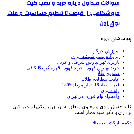
سوالات متداول درباره خرید و نصب گیت
فروشگاهی؛ از قیمت تا تنظیم حساسیت و علت
بوق زدن
پیوند های ویژه
آموزش جوکر
ایزوگام پشم شیشه ایران
باربری تهرانپارس شرقی و غربی
خرید بهترین قهوه | خرید قهوه | قهوه گرنیکا کافی
صندوق طلا
عادت مطالعه طلایی
قیمت طلا 18 عیار مرداد 1405
وام فوری
وامخواه وام فوری در تهران
کلیه حقوق مادی و معنوی متعلق به تهران پزشکی است و کپی
برداری با ذکر منبع مجاز است
دکمه بازگشت به بالا