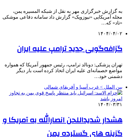
به گزارش خبرگزاری مهر به نقل از شبکه المسیره یمن،
مجله آمریکایی «نیوزویک» گزارش داد سامانه دفاعی موشکی
«تاد» که…
۱۴۰۴/۰۴/۰۲
گزافه‌گویی جدید ترامپ علیه ایران
تهران پزشکی: دونالد ترامپ، رئیس جمهور آمریکا که همواره
مواضع خصمانه‌ای علیه ایران اتخاذ کرده است بار دیگر
دشمنی خود…
بین الملل > غرب آسیا و آفریقای شمالی
۱۴۰۴/۰۳/۳۱
هشدار شدیداللحن انصارالله به آمریکا و
گزینه های گسترده یمن