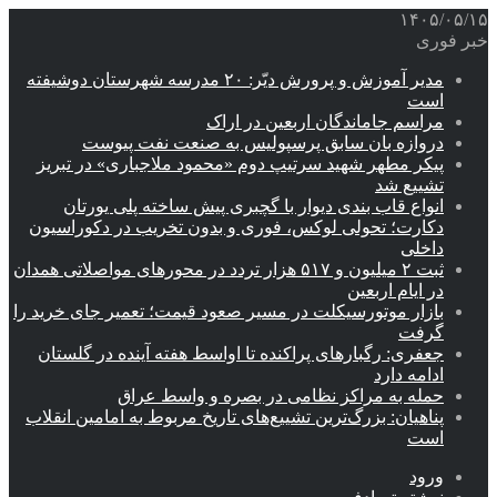
۱۴۰۵/۰۵/۱۵
خبر فوری
مدیر آموزش و پرورش دیّر: ۲۰ مدرسه شهرستان دوشیفته
است
مراسم جاماندگان اربعین در اراک
دروازه بان سابق پرسپولیس به صنعت نفت پیوست
پیکر مطهر شهید سرتیپ دوم «محمود ملاجباری» در تبریز
تشییع شد
انواع قاب بندی دیوار با گچبری پیش ساخته پلی یورتان
دکارت؛ تحولی لوکس، فوری و بدون تخریب در دکوراسیون
داخلی
ثبت ۲ میلیون و ۵۱۷ هزار تردد در محورهای مواصلاتی همدان
در ایام اربعین
بازار موتورسیکلت در مسیر صعود قیمت؛ تعمیر جای خرید را
گرفت
جعفری: رگبارهای پراکنده تا اواسط هفته آینده در گلستان
ادامه دارد
حمله به مراکز نظامی در بصره و واسط عراق
پناهیان: بزرگ‌ترین تشییع‌های تاریخ مربوط به امامین انقلاب
است
ورود