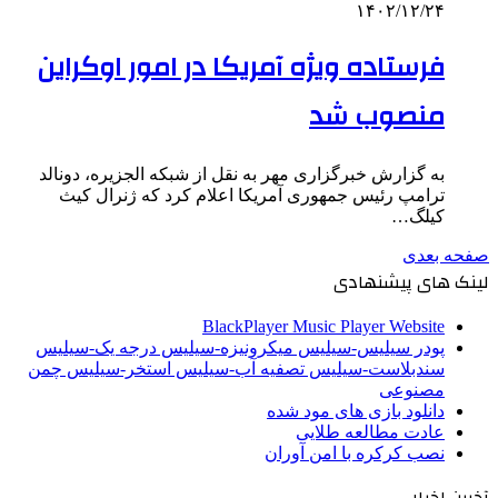
۱۴۰۲/۱۲/۲۴
فرستاده ویژه آمریکا در امور اوکراین
منصوب شد
به گزارش خبرگزاری مهر به نقل از شبکه الجزیره، دونالد
ترامپ رئیس جمهوری آمریکا اعلام کرد که ژنرال کیث
کیلگ…
صفحه بعدی
لینک های پیشنهادی
BlackPlayer Music Player Website
پودر سیلیس-سیلیس میکرونیزه-سیلیس درجه یک-سیلیس
سندبلاست-سیلیس تصفیه آب-سیلیس استخر-سیلیس چمن
مصنوعی
دانلود بازی های مود شده
عادت مطالعه طلایی
نصب کرکره با امن آوران