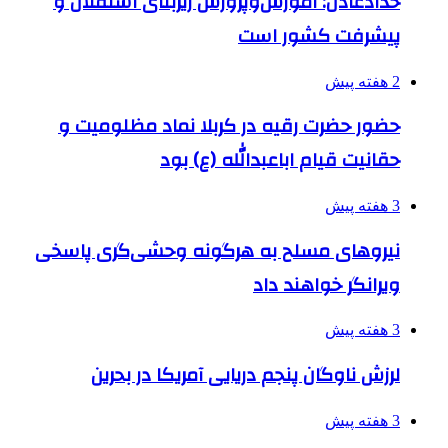
حدادعادل: آموزش‌وپرورش زیربنای استقلال و
پیشرفت کشور است
2 هفته پیش
حضور حضرت رقیه در کربلا نماد مظلومیت و
حقانیت قیام اباعبدالله (ع) بود
3 هفته پیش
نیروهای مسلح به هرگونه وحشی‌گری پاسخی
ویرانگر خواهند داد
3 هفته پیش
لرزش ناوگان پنجم دریایی آمریکا در بحرین
3 هفته پیش