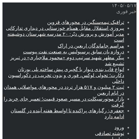
۱۴۰۵/۰۵/۱۷
خبر فوری
ترافیک نیمه‌سنگین در محورهای قزوین
پیروزی استقلال مقابل همنام خوزستانی در دیداری تدارکاتی
مدیر آموزش و پرورش دیّر: ۲۰ مدرسه شهرستان دوشیفته
است
مراسم جاماندگان اربعین در اراک
دروازه بان سابق پرسپولیس به صنعت نفت پیوست
پیکر مطهر شهید سرتیپ دوم «محمود ملاجباری» در تبریز
تشییع شد
انواع قاب بندی دیوار با گچبری پیش ساخته پلی یورتان
دکارت؛ تحولی لوکس، فوری و بدون تخریب در دکوراسیون
داخلی
ثبت ۲ میلیون و ۵۱۷ هزار تردد در محورهای مواصلاتی همدان
در ایام اربعین
بازار موتورسیکلت در مسیر صعود قیمت؛ تعمیر جای خرید را
گرفت
جعفری: رگبارهای پراکنده تا اواسط هفته آینده در گلستان
ادامه دارد
ورود
نوشته تصادفی