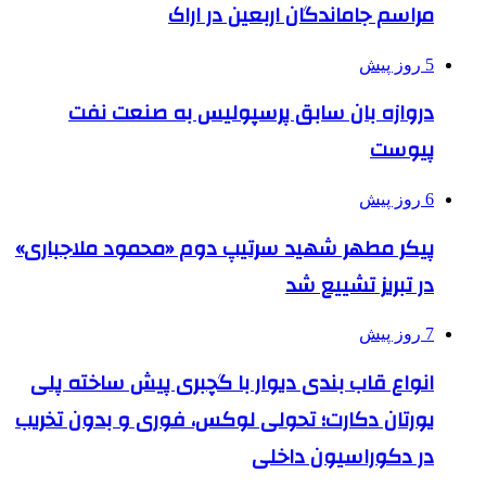
مراسم جاماندگان اربعین در اراک
5 روز پیش
دروازه بان سابق پرسپولیس به صنعت نفت
پیوست
6 روز پیش
پیکر مطهر شهید سرتیپ دوم «محمود ملاجباری»
در تبریز تشییع شد
7 روز پیش
انواع قاب بندی دیوار با گچبری پیش ساخته پلی
یورتان دکارت؛ تحولی لوکس، فوری و بدون تخریب
در دکوراسیون داخلی