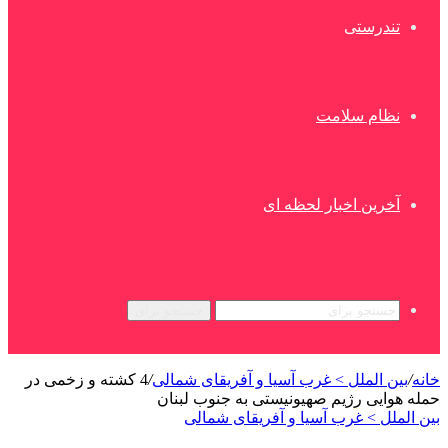
تندرستی
نظام سلامت
آخرین اخبار لحظه ای
جستجو برای
خانه
/
بین الملل > غرب آسیا و آفریقای شمالی
/
4 کشته و زخمی در
حمله هوایی رژیم صهیونیستی به جنوب لبنان
بین الملل > غرب آسیا و آفریقای شمالی