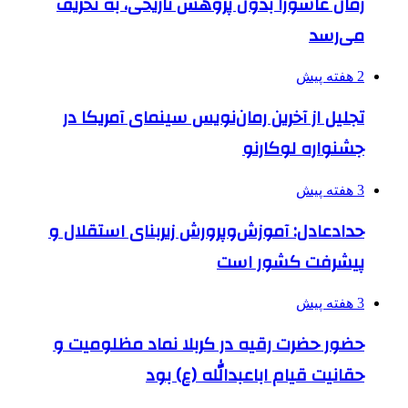
رمان عاشورا بدون پژوهش تاریخی، به تحریف
می‌رسد
2 هفته پیش
تجلیل از آخرین رمان‌نویس سینمای آمریکا در
جشنواره لوکارنو
3 هفته پیش
حدادعادل: آموزش‌وپرورش زیربنای استقلال و
پیشرفت کشور است
3 هفته پیش
حضور حضرت رقیه در کربلا نماد مظلومیت و
حقانیت قیام اباعبدالله (ع) بود