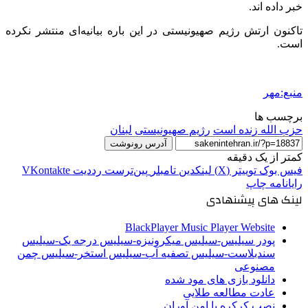
خبر داده
اند
.
تاکنون ارتش رژیم صهیونیستی در این
باره
بیانیه‌ای منتشر نکرده
است.
منبع:مهر
برچسب ها
حزب الله زنده است
رژیم صهیونیستی
لبنان
آدرس رونوشت
کمتر از یک دقیقه
فیس بوک
توییتر (X)
لینکدین
‫تامبلر
‫پین‌ترست
‫رددیت
‫VKontakte
رایانامه
چاپ
لینک های پیشنهادی
BlackPlayer Music Player Website
پودر سیلیس-سیلیس میکرونیزه-سیلیس درجه یک-سیلیس
سندبلاست-سیلیس تصفیه آب-سیلیس استخر-سیلیس چمن
مصنوعی
دانلود بازی های مود شده
عادت مطالعه طلایی
نصب کرکره با امن آوران