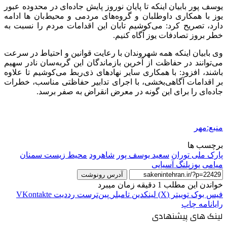
یوسف پور بابیان اینکه تا پایان نوروز پایش جاده‌ای در محدوده عبور
یوز با همکاری داوطلبان و گروه‌های مردمی و محیط‌بان
ها
ادامه
دارد، تصریح کرد: می‌کوشیم تابان این اقدامات مردم را نسبت به
خطر بروز تصادفات یوز آگاه کنیم.
وی بابیان اینکه همه شهروندان با رعایت قوانین و احتیاط در سرعت
می‌توانند در حفاظت از آخرین بازماندگان این
گربه‌سان
نادر سهیم
باشند، افزود: با همکاری سایر نهادهای ذی‌ربط می‌کوشیم تا علاوه
بر اقدامات آگاهی‌بخشی، با اجرای تدابیر حفاظتی مناسب، خطرات
جاده‌ای را برای این گونه در معرض انقراض به صفر برسد.
منبع:مهر
برچسب ها
پارک ملی توران
سعید یوسف پور
شاهرود
محيط زیست سمنان
میامی
یوزپلنگ آسیایی
آدرس رونوشت
خواندن این مطلب 1 دقیقه زمان میبرد
فیس بوک
توییتر (X)
لینکدین
‫تامبلر
‫پین‌ترست
‫رددیت
‫VKontakte
رایانامه
چاپ
لینک های پیشنهادی