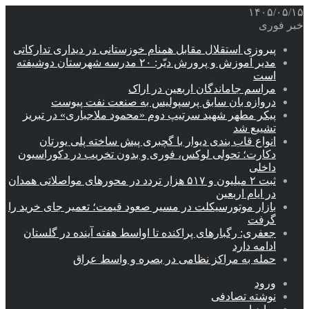
۱۴۰۵/۰۵/۱۵
خبر فوری
پیروزی استقلال مقابل همنام خوزستانی در دیداری تدارکاتی
مدیر آموزش و پرورش دیّر: ۲۰ مدرسه شهرستان دوشیفته
است
مراسم جاماندگان اربعین در اراک
دروازه بان سابق پرسپولیس به صنعت نفت پیوست
پیکر مطهر شهید سرتیپ دوم «محمود ملاجباری» در تبریز
تشییع شد
انواع قاب بندی دیوار با گچبری پیش ساخته پلی یورتان
دکارت؛ تحولی لوکس، فوری و بدون تخریب در دکوراسیون
داخلی
ثبت ۲ میلیون و ۵۱۷ هزار تردد در محورهای مواصلاتی همدان
در ایام اربعین
بازار موتورسیکلت در مسیر صعود قیمت؛ تعمیر جای خرید را
گرفت
جعفری: رگبارهای پراکنده تا اواسط هفته آینده در گلستان
ادامه دارد
حمله به مراکز نظامی در بصره و واسط عراق
ورود
نوشته تصادفی