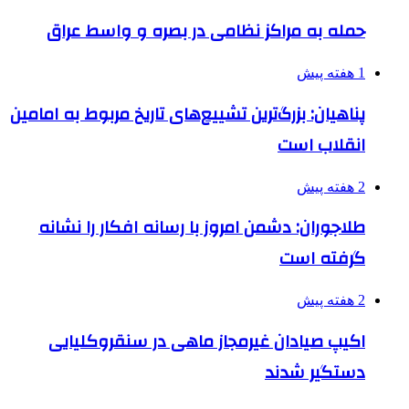
حمله به مراکز نظامی در بصره و واسط عراق
1 هفته پیش
پناهیان: بزرگ‌ترین تشییع‌های تاریخ مربوط به امامین
انقلاب است
2 هفته پیش
طلاجوران: دشمن امروز با رسانه افکار را نشانه
گرفته است
2 هفته پیش
اکیپ صیادان غیرمجاز ماهی در سنقروکلیایی
دستگیر شدند