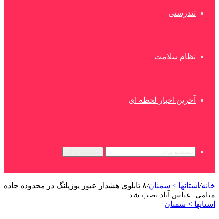
تندرستی
نظام سلامت
آخرین اخبار لحظه ای
جستجو برای
خانه
/
استانها > سمنان
/
۸ تابلوی هشدار عبور یوزپلنگ در محدوده جاده
میامی_عباس آباد نصب شد
استانها > سمنان