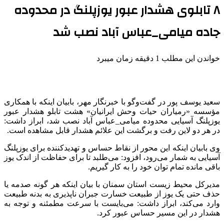
۸ تابلوی هشدار عبور یوزپلنگ در محدوده
جاده میامی_عباس آباد نصب شد
خواندن این مطلب 1 دقیقه زمان میبرد
سعید یوسف پور در گفت‌وگو با خبرنگار مهر، بابیان اینکه با همکاری
مؤسسه «
رمیاران
حیات وحش ایرانیان» هشت تابلو هشدار عبور
یوزپلنگ آسیایی محدوده
میامی_عباس
آباد نصب شد، ابراز داشت:
در هر دو لاین رفت و برگشت این علائم هشدار قابل مشاهده است.
وی بابیان اینکه این محور از نقاط حساس و تهدیدکننده برای یوزپلنگ
آسیایی به شمار می‌رود، افزود: می‌طلبد تا برای حفاظت از اندک یوز
باقی مانده تمام توان خود را به کار گیریم.
مدیرکل محیط زیست استان سمنان با بیان اینکه هر گونه صدمه یا
حذف حتی یک یوز از طبیعت خسارت جبران ناپذیری به بدنه طبیعت
وارد می‌کند، ابراز داشت: می‌بایست با سرعت مطمئنه و توجه به
هشدار در این مسیر حساس عبور کرد.