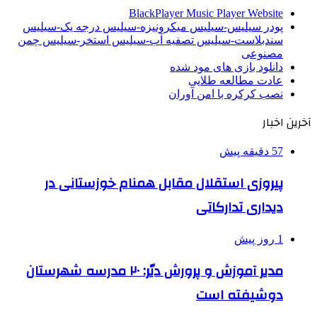
BlackPlayer Music Player Website
پودر سیلیس-سیلیس میکرونیزه-سیلیس درجه یک-سیلیس
سندبلاست-سیلیس تصفیه آب-سیلیس استخر-سیلیس چمن
مصنوعی
دانلود بازی های مود شده
عادت مطالعه طلایی
نصب کرکره با امن آوران
آخرین اخبار
57 دقیقه پیش
پیروزی استقلال مقابل همنام خوزستانی در
دیداری تدارکاتی
1 روز پیش
مدیر آموزش و پرورش دیّر: ۲۰ مدرسه شهرستان
دوشیفته است