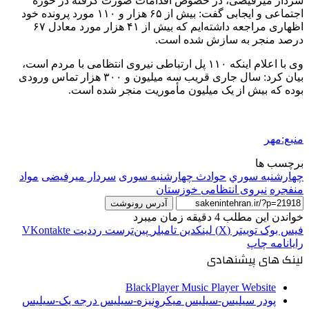
سردار
میرفیضی
، در خصوص اقدامات صورت گرفته در حوزه
اجتماعی و ایجابی گفت: بیش از ۶۵ هزار و ۱۱۰ مورد پرونده خود
اظهاری مراجعه داشته‌ایم که بیش از ۴۱ هزار مورد معادل ۶۷
درصد منجر به سازش شده است.
وی با اعلام اینکه ۱۱۰ پل ارتباطی نیروی انتظامی با مردم است،
بیان کرد: سال جاری قریب سه میلیون و ۳۰۰ هزار تماس ورودی
بوده که بیش از یک میلیون مأموریت منجر شده است.
منبع:مهر
برچسب ها
چهارشنبه سوري
حوادث چهارشنبه سوری
سردار میرفیضی
مواد
منفجره
نیروی انتظامی خوزستان
آدرس رونوشت
خواندن این مطلب 4 دقیقه زمان میبرد
فیس بوک
توییتر (X)
لینکدین
‫تامبلر
‫پین‌ترست
‫رددیت
‫VKontakte
رایانامه
چاپ
لینک های پیشنهادی
BlackPlayer Music Player Website
پودر سیلیس-سیلیس میکرونیزه-سیلیس درجه یک-سیلیس