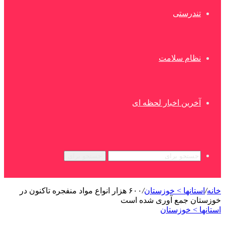
تندرستی
نظام سلامت
آخرین اخبار لحظه ای
جستجو برای
خانه
/
استانها > خوزستان
/
۶۰۰ هزار انواع مواد منفجره تاکنون در
خوزستان جمع آوری شده است
استانها > خوزستان