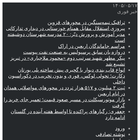
۱۴۰۵/۰۵/۱۷
خبر فوری
ترافیک نیمه‌سنگین در محورهای قزوین
پیروزی استقلال مقابل همنام خوزستانی در دیداری تدارکاتی
مدیر آموزش و پرورش دیّر: ۲۰ مدرسه شهرستان دوشیفته
است
مراسم جاماندگان اربعین در اراک
دروازه بان سابق پرسپولیس به صنعت نفت پیوست
پیکر مطهر شهید سرتیپ دوم «محمود ملاجباری» در تبریز
تشییع شد
انواع قاب بندی دیوار با گچبری پیش ساخته پلی یورتان
دکارت؛ تحولی لوکس، فوری و بدون تخریب در دکوراسیون
داخلی
ثبت ۲ میلیون و ۵۱۷ هزار تردد در محورهای مواصلاتی همدان
در ایام اربعین
بازار موتورسیکلت در مسیر صعود قیمت؛ تعمیر جای خرید را
گرفت
جعفری: رگبارهای پراکنده تا اواسط هفته آینده در گلستان
ادامه دارد
ورود
نوشته تصادفی