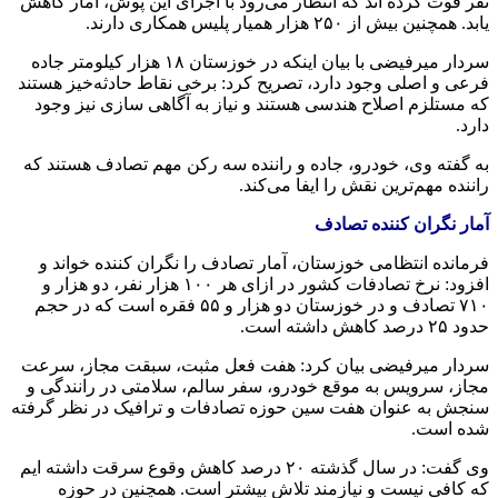
نفر فوت کرده
اند
که انتظار می‌رود با اجرای این پوش، آمار کاهش
یابد. همچنین بیش از ۲۵۰ هزار همیار پلیس همکاری دارند.
سردار
میرفیضی
با بیان اینکه در خوزستان ۱۸ هزار کیلومتر جاده
فرعی و اصلی وجود دارد، تصریح کرد: برخی نقاط حادثه‌خیز هستند
که مستلزم اصلاح هندسی هستند و نیاز به آگاهی سازی نیز وجود
دارد.
به گفته وی، خودرو، جاده و راننده سه رکن مهم تصادف هستند که
راننده مهم‌ترین نقش را ایفا می‌کند.
آمار نگران کننده تصادف
فرمانده انتظامی خوزستان، آمار تصادف را نگران کننده خواند و
افزود: نرخ تصادفات کشور در ازای هر ۱۰۰ هزار نفر، دو هزار و
۷۱۰ تصادف و در خوزستان دو هزار و ۵۵ فقره است که در حجم
حدود ۲۵ درصد کاهش داشته است.
سردار
میرفیضی
بیان کرد: هفت فعل مثبت، سبقت مجاز، سرعت
مجاز، سرویس به موقع خودرو، سفر سالم، سلامتی در رانندگی و
سنجش به عنوان هفت سین حوزه تصادفات و ترافیک در نظر گرفته
شده است.
وی گفت: در سال گذشته ۲۰ درصد کاهش وقوع سرقت داشته
ایم
که کافی نیست و نیازمند تلاش بیشتر است. همچنین در حوزه