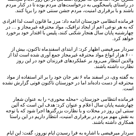
در راستای پاسخگویی به درخواست‌های مردم بوده تا در کنار مردم
باشند و با برقراری امنیت، مردم جشن سنتی خود را برپا کنند.
فرمانده انتظامی خوزستان ادامه داد: مرز ما قانون است لذا افرادی
که به هر نوعی اعم از ایجاد ترافیک، مواد محترقه غیرمجاز و … در
چهارشنبه پایان سال هنجار
شکنی
کنند، پلیس با اقتدار خود برخورد
خواهد کرد.
سردار
میرفیضی
اظهار کرد: از ابتدای اسفندماه تاکنون، بیش از
۶۰۰ هزار انواع مواد محترقه غیرمجاز جمع
آوری
شده است لذا از
والدین انتظار می‌رود بر عملکردهای فرزندان خود در این روز
نظارت داشته باشند.
به گفته وی، در اسفند ماه ۶ نفر جان خود را بر اثر استفاده از مواد
محترقه از دست داده‌اند اما در خوزستان تاکنون فوتی گزارش نشده
است.
فرمانده انتظامی خوزستان، «محله محوری» را به عنوان شعار
چهارشنبه پایان سال اعلام و عنوان کرد: هدف این است که آئین
سنتی این روز در محلات و با نظارت بزرگترها اجرا شود که با توجه
به نقش مهم مردم در برقراری امنیت، انتظار داریم در این راستا
همکاری داشته باشند.
سردار
میرفیضی
با اشاره به فرا رسیدن ایام نوروز، گفت: این ایام