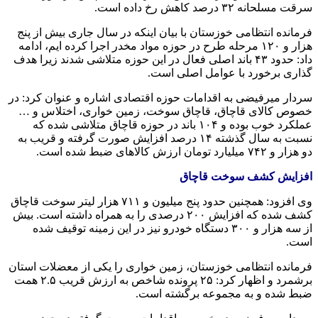
سرقت مسلحانه ۳۲ درصد کاهش رخ داده است.
فرمانده انتظامی خوزستان با بیان اینکه در سال جاری بیش از پنج
هزار و ۱۲۰ مرحله طرح در حوزه مواد مخدر اجرا کرده
ایم
، ادامه
داد: حدود ۴۳ باند اصلی فعال در این حوزه متلاشی شدند زیرا هدف
گذاری برخورد با عوامل اصلی است.
سردار
میرفیضی
به اقدامات حوزه اقتصادی اشاره و عنوان کرد: در
خصوص کالای قاچاق، قاچاق سوخت، زمین خواری، اختلاس و …
عملکرد خوب بوده و ۱۰۴ باند در حوزه قاچاق متلاشی شده که
نسبت به سال گذشته ۱۴ درصد افزایش صورت گرفته و قریب به
دو هزار و ۷۴۲ میلیارد تومان ارزش کالاهای ضبط شده است.
افزایش کشف سوخت قاچاق
وی افزود: همچنین حدود پنج میلیون و ۷۱۱ هزار لیتر سوخت قاچاق
کشف شده که افزایش ۲۰۰ درصدی را به همراه داشته است. بیش
از سه هزار و ۳۰۰ دستگاه خودرو نیز در این زمینه توقیف شده
است.
فرمانده انتظامی خوزستان، زمین خواری را یکی از معضلات استان
برشمرد و اظهار کرد: ۲۵ پرونده شاخص به ارزش قریب ۲.۵ همت
ضبط شده و به مجموعه برگشته است.