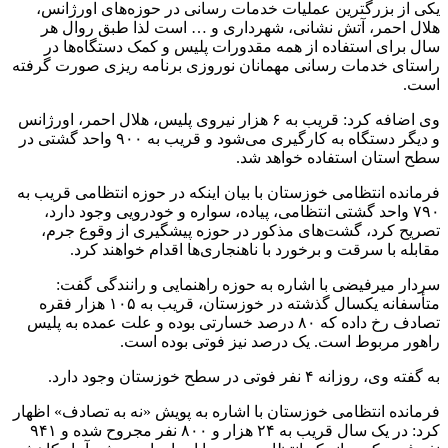
یکی از بزرگترین عملیات خدمات رسانی در حوزه‌های اورژانس،
هلال احمر، آتش نشانی، شهرداری و … است لذا طبق روال هر
سال برای استفاده از همه مقدورات پلیس و کمک دستگاه‌ها در
راستای خدمات رسانی مهمانان نوروزی برنامه
ریزی
صورت گرفته
است.
وی اضافه کرد: قریب به ۶ هزار نیروی پلیس، هلال احمر، اورژانس
و دیگر دستگاه به
کارگیری
می‌شود و قریب به ۹۰۰ واحد گشتی در
سطح استان استفاده خواهد شد.
فرمانده انتظامی خوزستان با بیان اینکه در حوزه انتظامی قریب به
۷۹۰ واحد گشتی انتظامی، پیاده، سواره و خودرویی وجود دارد،
تصریح کرد، گشت‌های مذکور در حوزه پیشگیری از وقوع جرم،
مقابله با سرقت و برخورد با ناهنجاری‌ها اقدام خواهند کرد.
سردار
میرفیضی
با اشاره به حوزه راهنمایی و رانندگی گفت:
متأسفانه یکسال گذشته در خوزستان، قریب به ۱۰۵ هزار فقره
تصادف رخ داده که ۸۰ درصد خسارتی بوده و علت عمده به پلیس
راهور مربوط است. یک درصد نیز فوتی بوده است.
به گفته وی، روزانه ۴ نفر فوتی در سطح خوزستان وجود دارد.
فرمانده انتظامی خوزستان با اشاره به پویش «نه به تصادف» اظهار
کرد: در یک سال قریب به ۲۴ هزار و ۸۰۰ نفر مجروح شده و ۹۴۱