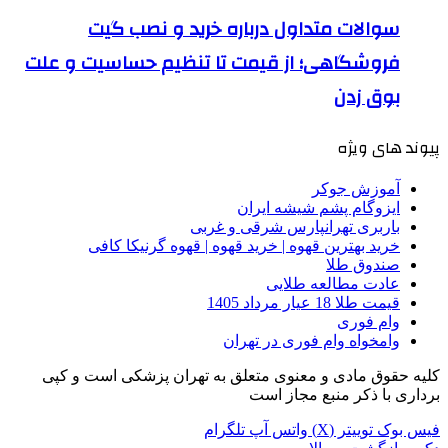
سوالات متداول درباره خرید و نصب گیت
فروشگاهی؛ از قیمت تا تنظیم حساسیت و علت
بوق زدن
پیوند های ویژه
آموزش جوکر
ایزوگام پشم شیشه ایران
باربری تهرانپارس شرقی و غربی
خرید بهترین قهوه | خرید قهوه | قهوه گرنیکا کافی
صندوق طلا
عادت مطالعه طلایی
قیمت طلا 18 عیار مرداد 1405
وام فوری
وامخواه وام فوری در تهران
کلیه حقوق مادی و معنوی متعلق به تهران پزشکی است و کپی
برداری با ذکر منبع مجاز است
فیس بوک
توییتر (X)
واتس آپ
تلگرام