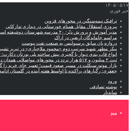
۱۴۰۵/۰۵/۱۷
خبر فوری
ترافیک نیمه‌سنگین در محورهای قزوین
پیروزی استقلال مقابل همنام خوزستانی در دیداری تدارکاتی
مدیر آموزش و پرورش دیّر: ۲۰ مدرسه شهرستان دوشیفته است
مراسم جاماندگان اربعین در اراک
دروازه بان سابق پرسپولیس به صنعت نفت پیوست
پیکر مطهر شهید سرتیپ دوم «محمود ملاجباری» در تبریز تشیی
انواع قاب بندی دیوار با گچبری پیش ساخته پلی یورتان دکارت
ثبت ۲ میلیون و ۵۱۷ هزار تردد در محورهای مواصلاتی همدان در ایام اربعین
بازار موتورسیکلت در مسیر صعود قیمت؛ تعمیر جای خرید را 
جعفری: رگبارهای پراکنده تا اواسط هفته آینده در گلستان ادامه 
ورود
نوشته تصادفی
سایدبار
منو