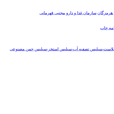
هرمزگان
سازمان غذا و دارو
مجتبی قهرمانی
امه
چاپ
دبلاست-سیلیس تصفیه آب-سیلیس استخر-سیلیس چمن مصنوعی