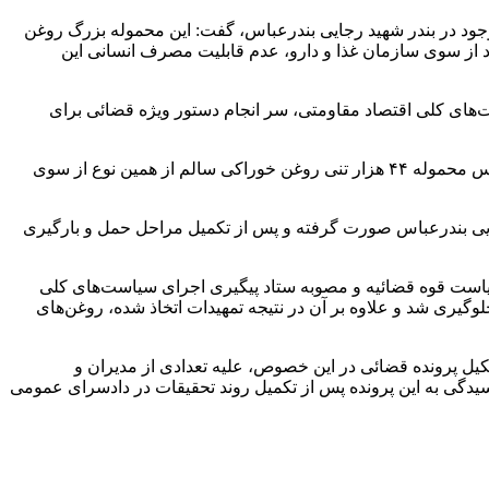
دستور رئیس قوه قضائیه درباره لزوم تعیین تکلیف ۴۴ هزار تن روغن خوراکی موجود در بندر شهید رجایی بندرعباس، گفت: این محموله بزرگ روغن
و انجام آزمایشات متعدد از سوی سازمان غذا و دارو، عدم قابلیت مصرف انسانی این
‌های کلی اقتصاد مقاومتی، سر انجام دستور ویژه قضائی برای
رئیس کل دادگستری هرمزگان همچنین با بیان اینکه محموله مذکور با هزینه فروشنده خارجی عودت داده شده است، تصریح کرد: بر این اساس محموله ۴۴ هزار تنی روغن خوراکی سالم از همین نوع از سوی
 بندرعباس صورت گرفته و پس از تکمیل مراحل حمل و بارگیری
ر تنی روغن خوراکی، ضمن اجرای کامل دستور ریاست قوه قضائیه و مصوبه ستاد پیگیری اجرای سیاست‌های کلی
یری شد و علاوه بر آن در نتیجه تمهیدات اتخاذ شده، روغن‌های
ل پرونده قضائی در این خصوص، علیه تعدادی از مدیران و
سیدگی به این پرونده پس از تکمیل روند تحقیقات در دادسرای عمومی