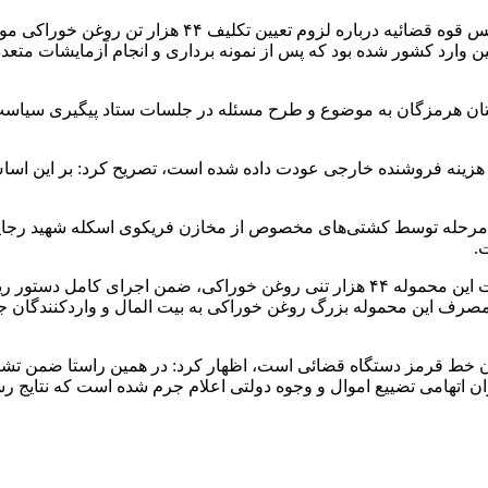
مجتبی قهرمانی رئیس کل دادگستری هرمزگان با اشاره به 
 ۷۰ میلیون یورو در مرداد ۱۴۰۰ از کشور آرژانتین وارد کشور شده بود که پس از نمونه برداری 
استان هرمزگان به موضوع و طرح مسئله در جلسات ستاد پیگیری سیاست
مرحله توسط کشتی‌های مخصوص از مخازن فریکوی اسکله شهید رجایی
.
رئیس کل دادگستری استان هرمزگان تأکید کرد: بر این اساس با عودت این محموله ۴۴ هزا
رف این محموله بزرگ روغن خوراکی به بیت المال و واردکنندگان جلوگ
ن خط قرمز دستگاه قضائی است، اظهار کرد: در همین راستا ضمن تشکی
ن اتهامی تضییع اموال و وجوه دولتی اعلام جرم شده است که نتایج ر