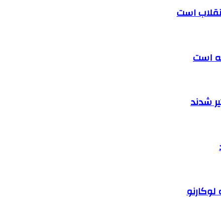
 انقلاب است
ته است
ر شدند
 لوکارنو