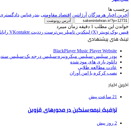
برچسب ها
آخرین اخبار هرمزگان
آرژانتین
اقتصاد مقاومتی
بندرعباس
دادگستری 
آدرس رونوشت
خواندن این مطلب 1 دقیقه زمان میبرد
فیس بوک
توییتر (X)
لینکدین
‫تامبلر
‫پین‌ترست
‫رددیت
‫VKontakte
رایان
لینک های پیشنهادی
BlackPlayer Music Player Website
پودر سیلیس-سیلیس میکرونیزه-سیلیس درجه یک-سیلیس سن
دانلود بازی های مود شده
عادت مطالعه طلایی
نصب کرکره با امن آوران
آخرین اخبار
21 ساعت پیش
ترافیک نیمه‌سنگین در محورهای قزوین
2 روز پیش