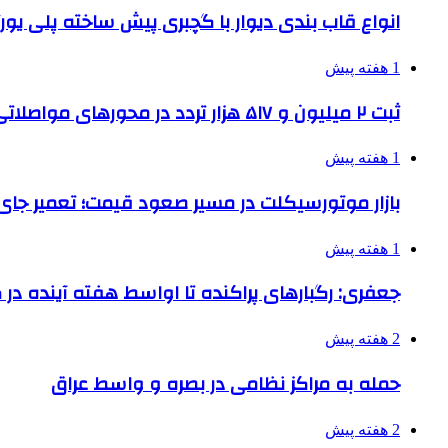
انواع قاب بندی دیوار با گچبری پیش ساخته پلی یو
1 هفته پیش
ثبت ۲ میلیون و ۵۱۷ هزار تردد در محورهای مواصلاتی همدان در ایام اربعین
1 هفته پیش
بازار موتورسیکلت در مسیر صعود قیمت؛ تعمیر جای 
1 هفته پیش
جعفری: رگبارهای پراکنده تا اواسط هفته آینده در گ
2 هفته پیش
حمله به مراکز نظامی در بصره و واسط عراق
2 هفته پیش