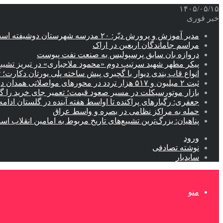
۱۴۰۵/۰۵/۱۵
خبر فوری
مدیر آموزش و پرورش دیّر: ۲۰ مدرسه شهرستان دوشیفته است
مراسم جاماندگان اربعین در اراک
دروازه بان سابق پرسپولیس به صنعت نفت پیوست
پیکر مطهر شهید سرتیپ دوم «محمود ملاجباری» در تبریز تشیی
انواع قاب بندی دیوار با گچبری پیش ساخته پلی یورتان دکارت
ثبت ۲ میلیون و ۵۱۷ هزار تردد در محورهای مواصلاتی همدان در ایام اربعین
بازار موتورسیکلت در مسیر صعود قیمت؛ تعمیر جای خرید را 
جعفری: رگبارهای پراکنده تا اواسط هفته آینده در گلستان ادامه 
حمله به مراکز نظامی در بصره و واسط عراق
پناهیان: بزرگ‌ترین تشییع‌های تاریخ مربوط به امامین انقلاب ا
ورود
نوشته تصادفی
سایدبار
منو