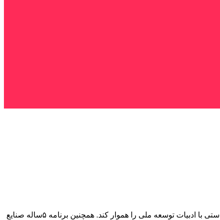
به گزارش همشهری ‌آنلاین به گفته مریم جلالی، کارگروه صنایع‌دستی در معاونت اجرایی ریاست‌جمهوری شکل خواهد گرفت تا پیوند صنایع‌ دستی با ادبیات توسعه ملی را هموار کند. همچنین برنامه ۵ساله صنایع