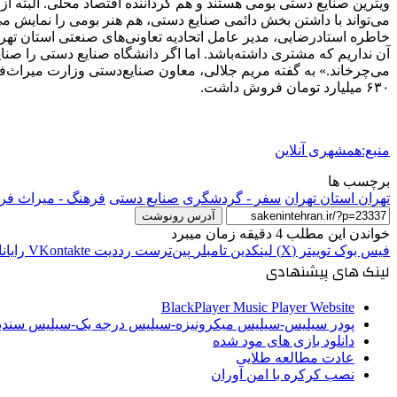
می‌تواند با داشتن بخش دائمی صنایع دستی، هم هنر بومی را نمایش می
خاطره استادرضایی، مدیر عامل اتحادیه تعاونی‌های صنعتی استان تهر
آن نداریم که مشتری داشته‌باشد. اما اگر دانشگاه صنایع دستی را صنای
۶۳۰ میلیارد تومان فروش داشت.
منبع:همشهری آنلاین
برچسب ها
تهران استان تهران
سفر - گردشگری
صنایع دستی
فرهنگ - میراث فر
آدرس رونوشت
خواندن این مطلب 4 دقیقه زمان میبرد
فیس بوک
توییتر (X)
لینکدین
‫تامبلر
‫پین‌ترست
‫رددیت
‫VKontakte
رایان
لینک های پیشنهادی
BlackPlayer Music Player Website
پودر سیلیس-سیلیس میکرونیزه-سیلیس درجه یک-سیلیس سن
دانلود بازی های مود شده
عادت مطالعه طلایی
نصب کرکره با امن آوران