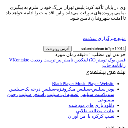
وی در پایان تأکید کرد: پلیس تهران بزرگ خود را ملزم به پیگیری
تمامی پرونده‌های سرقت می‌داند و این اقدامات را ادامه خواهد داد
تا امنیت شهروندان تأمین شود.
منبع:خبرگزاری سلامت
آدرس رونوشت
خواندن این مطلب 1 دقیقه زمان میبرد
فیس بوک
توییتر (X)
لینکدین
‫تامبلر
‫پین‌ترست
‫رددیت
‫VKontakte
رایانامه
چاپ
لینک های پیشنهادی
BlackPlayer Music Player Website
پودر سیلیس-سیلیس میکرونیزه-سیلیس درجه یک-سیلیس
سندبلاست-سیلیس تصفیه آب-سیلیس استخر-سیلیس چمن
مصنوعی
دانلود بازی های مود شده
عادت مطالعه طلایی
نصب کرکره با امن آوران
آخرین اخبار