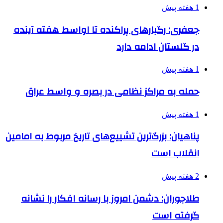
1 هفته پیش
جعفری: رگبارهای پراکنده تا اواسط هفته آینده
در گلستان ادامه دارد
1 هفته پیش
حمله به مراکز نظامی در بصره و واسط عراق
1 هفته پیش
پناهیان: بزرگ‌ترین تشییع‌های تاریخ مربوط به امامین
انقلاب است
2 هفته پیش
طلاجوران: دشمن امروز با رسانه افکار را نشانه
گرفته است