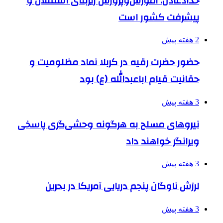
حدادعادل: آموزش‌وپرورش زیربنای استقلال و
پیشرفت کشور است
2 هفته پیش
حضور حضرت رقیه در کربلا نماد مظلومیت و
حقانیت قیام اباعبدالله (ع) بود
3 هفته پیش
نیروهای مسلح به هرگونه وحشی‌گری پاسخی
ویرانگر خواهند داد
3 هفته پیش
لرزش ناوگان پنجم دریایی آمریکا در بحرین
3 هفته پیش