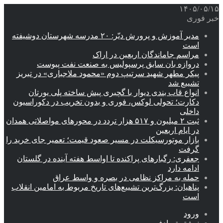
۱۴۰۵/۰۵/۱۵
خبر فوری
مدیر آموزش و پرورش دیّر: ۲۰ مدرسه شهرستان دوشیفته
است
مراسم جاماندگان اربعین در اراک
دروازه بان سابق پرسپولیس به صنعت نفت پیوست
پیکر مطهر شهید سرتیپ دوم «محمود ملاجباری» در تبریز
تشییع شد
انواع قاب بندی دیوار با گچبری پیش ساخته پلی یورتان
دکارت؛ تحولی لوکس، فوری و بدون تخریب در دکوراسیون
داخلی
ثبت ۲ میلیون و ۵۱۷ هزار تردد در محورهای مواصلاتی همدان
در ایام اربعین
بازار موتورسیکلت در مسیر صعود قیمت؛ تعمیر جای خرید را
گرفت
جعفری: رگبارهای پراکنده تا اواسط هفته آینده در گلستان
ادامه دارد
حمله به مراکز نظامی در بصره و واسط عراق
پناهیان: بزرگ‌ترین تشییع‌های تاریخ مربوط به امامین انقلاب
است
ورود