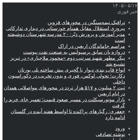
۱۴۰۵/۰۵/۱۷
خبر فوری
ترافیک نیمه‌سنگین در محورهای قزوین
پیروزی استقلال مقابل همنام خوزستانی در دیداری تدارکاتی
مدیر آموزش و پرورش دیّر: ۲۰ مدرسه شهرستان دوشیفته
است
مراسم جاماندگان اربعین در اراک
دروازه بان سابق پرسپولیس به صنعت نفت پیوست
پیکر مطهر شهید سرتیپ دوم «محمود ملاجباری» در تبریز
تشییع شد
انواع قاب بندی دیوار با گچبری پیش ساخته پلی یورتان
دکارت؛ تحولی لوکس، فوری و بدون تخریب در دکوراسیون
داخلی
ثبت ۲ میلیون و ۵۱۷ هزار تردد در محورهای مواصلاتی همدان
در ایام اربعین
بازار موتورسیکلت در مسیر صعود قیمت؛ تعمیر جای خرید را
گرفت
جعفری: رگبارهای پراکنده تا اواسط هفته آینده در گلستان
ادامه دارد
ورود
نوشته تصادفی