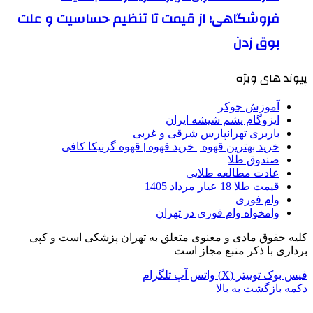
فروشگاهی؛ از قیمت تا تنظیم حساسیت و علت
بوق زدن
پیوند های ویژه
آموزش جوکر
ایزوگام پشم شیشه ایران
باربری تهرانپارس شرقی و غربی
خرید بهترین قهوه | خرید قهوه | قهوه گرنیکا کافی
صندوق طلا
عادت مطالعه طلایی
قیمت طلا 18 عیار مرداد 1405
وام فوری
وامخواه وام فوری در تهران
کلیه حقوق مادی و معنوی متعلق به تهران پزشکی است و کپی
برداری با ذکر منبع مجاز است
فیس بوک
توییتر (X)
واتس آپ
تلگرام
دکمه بازگشت به بالا