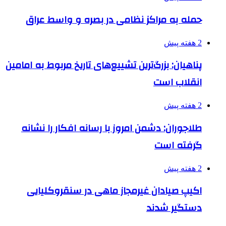
حمله به مراکز نظامی در بصره و واسط عراق
2 هفته پیش
پناهیان: بزرگ‌ترین تشییع‌های تاریخ مربوط به امامین
انقلاب است
2 هفته پیش
طلاجوران: دشمن امروز با رسانه افکار را نشانه
گرفته است
2 هفته پیش
اکیپ صیادان غیرمجاز ماهی در سنقروکلیایی
دستگیر شدند