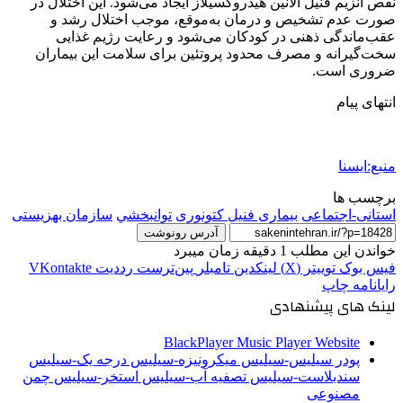
نقص آنزیم فنیل آلانین هیدروکسیلاز ایجاد می‌شود. این اختلال در
صورت عدم تشخیص و درمان به‌موقع، موجب اختلال رشد و
عقب‌ماندگی ذهنی در کودکان می‌شود و رعایت رژیم غذایی
سخت‌گیرانه و مصرف محدود پروتئین برای سلامت این بیماران
ضروری است.
انتهای پیام
منبع:ایسنا
برچسب ها
استانی-اجتماعی
بیماری فنیل کتونوری
توانبخشي
سازمان بهزیستی
آدرس رونوشت
خواندن این مطلب 1 دقیقه زمان میبرد
فیس بوک
توییتر (X)
لینکدین
‫تامبلر
‫پین‌ترست
‫رددیت
‫VKontakte
رایانامه
چاپ
لینک های پیشنهادی
BlackPlayer Music Player Website
پودر سیلیس-سیلیس میکرونیزه-سیلیس درجه یک-سیلیس
سندبلاست-سیلیس تصفیه آب-سیلیس استخر-سیلیس چمن
مصنوعی