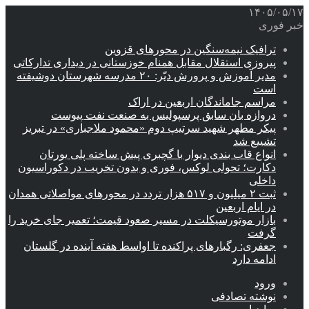
۱۴۰۵/۰۵/۱۷
خبر فوری
ترافیک نیمه‌سنگین در محورهای قزوین
پیروزی استقلال مقابل همنام خوزستانی در دیداری تدارکاتی
مدیر آموزش و پرورش دیّر: ۲۰ مدرسه شهرستان دوشیفته
است
مراسم جاماندگان اربعین در اراک
دروازه بان سابق پرسپولیس به صنعت نفت پیوست
پیکر مطهر شهید سرتیپ دوم «محمود ملاجباری» در تبریز
تشییع شد
انواع قاب بندی دیوار با گچبری پیش ساخته پلی یورتان
دکارت؛ تحولی لوکس، فوری و بدون تخریب در دکوراسیون
داخلی
ثبت ۲ میلیون و ۵۱۷ هزار تردد در محورهای مواصلاتی همدان
در ایام اربعین
بازار موتورسیکلت در مسیر صعود قیمت؛ تعمیر جای خرید را
گرفت
جعفری: رگبارهای پراکنده تا اواسط هفته آینده در گلستان
ادامه دارد
ورود
نوشته تصادفی