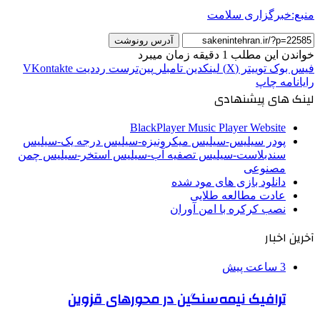
منبع:خبرگزاری سلامت
آدرس رونوشت
خواندن این مطلب 1 دقیقه زمان میبرد
فیس بوک
توییتر (X)
لینکدین
‫تامبلر
‫پین‌ترست
‫رددیت
‫VKontakte
رایانامه
چاپ
لینک های پیشنهادی
BlackPlayer Music Player Website
پودر سیلیس-سیلیس میکرونیزه-سیلیس درجه یک-سیلیس
سندبلاست-سیلیس تصفیه آب-سیلیس استخر-سیلیس چمن
مصنوعی
دانلود بازی های مود شده
عادت مطالعه طلایی
نصب کرکره با امن آوران
آخرین اخبار
3 ساعت پیش
ترافیک نیمه‌سنگین در محورهای قزوین