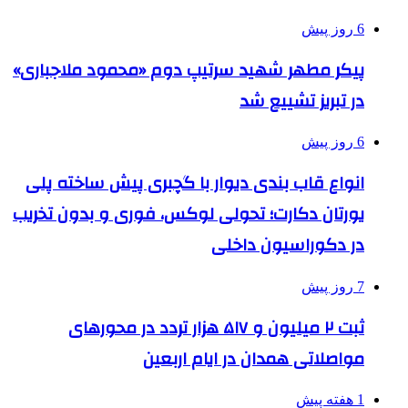
6 روز پیش
پیکر مطهر شهید سرتیپ دوم «محمود ملاجباری»
در تبریز تشییع شد
6 روز پیش
انواع قاب بندی دیوار با گچبری پیش ساخته پلی
یورتان دکارت؛ تحولی لوکس، فوری و بدون تخریب
در دکوراسیون داخلی
7 روز پیش
ثبت ۲ میلیون و ۵۱۷ هزار تردد در محورهای
مواصلاتی همدان در ایام اربعین
1 هفته پیش