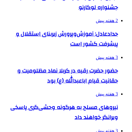
جشنواره لوکارنو
2 هفته پیش
حدادعادل: آموزش‌وپرورش زیربنای استقلال و
پیشرفت کشور است
3 هفته پیش
حضور حضرت رقیه در کربلا نماد مظلومیت و
حقانیت قیام اباعبدالله (ع) بود
3 هفته پیش
نیروهای مسلح به هرگونه وحشی‌گری پاسخی
ویرانگر خواهند داد
3 هفته پیش