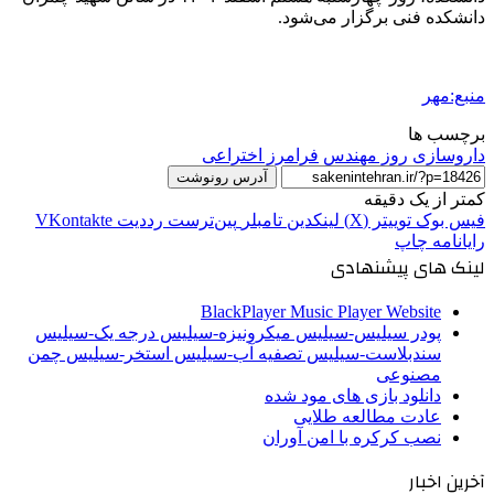
دانشکده فنی برگزار می‌شود.
منبع:مهر
برچسب ها
داروسازی
روز مهندس
فرامرز اختراعی
آدرس رونوشت
کمتر از یک دقیقه
فیس بوک
توییتر (X)
لینکدین
‫تامبلر
‫پین‌ترست
‫رددیت
‫VKontakte
رایانامه
چاپ
لینک های پیشنهادی
BlackPlayer Music Player Website
پودر سیلیس-سیلیس میکرونیزه-سیلیس درجه یک-سیلیس
سندبلاست-سیلیس تصفیه آب-سیلیس استخر-سیلیس چمن
مصنوعی
دانلود بازی های مود شده
عادت مطالعه طلایی
نصب کرکره با امن آوران
آخرین اخبار