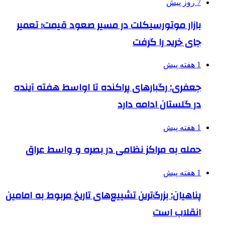
7 روز پیش
بازار موتورسیکلت در مسیر صعود قیمت؛ تعمیر
جای خرید را گرفت
1 هفته پیش
جعفری: رگبارهای پراکنده تا اواسط هفته آینده
در گلستان ادامه دارد
1 هفته پیش
حمله به مراکز نظامی در بصره و واسط عراق
1 هفته پیش
پناهیان: بزرگ‌ترین تشییع‌های تاریخ مربوط به امامین
انقلاب است