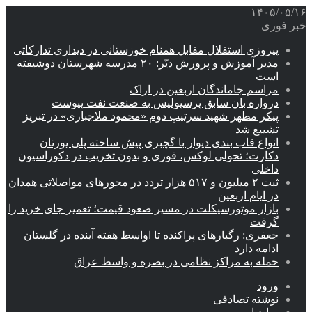
۱۴۰۵/۰۵/۱۶
خبر فوری
پیروزی استقلال مقابل همنام خوزستانی در دیداری تدارکاتی
مدیر آموزش و پرورش دیّر: ۲۰ مدرسه شهرستان دوشیفته
است
مراسم جاماندگان اربعین در اراک
دروازه بان سابق پرسپولیس به صنعت نفت پیوست
پیکر مطهر شهید سرتیپ دوم «محمود ملاجباری» در تبریز
تشییع شد
انواع قاب بندی دیوار با گچبری پیش ساخته پلی یورتان
دکارت؛ تحولی لوکس، فوری و بدون تخریب در دکوراسیون
داخلی
ثبت ۲ میلیون و ۵۱۷ هزار تردد در محورهای مواصلاتی همدان
در ایام اربعین
بازار موتورسیکلت در مسیر صعود قیمت؛ تعمیر جای خرید را
گرفت
جعفری: رگبارهای پراکنده تا اواسط هفته آینده در گلستان
ادامه دارد
حمله به مراکز نظامی در بصره و واسط عراق
ورود
نوشته تصادفی