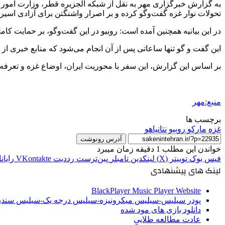
به گزارش خبرگزاری مهر به نقل از شبکه الجزیره قطر، وزارت امور خ
تحولات نوار غزه گفت‌وگو کرده و بر اصرار واشنگتن برای آزادی اسی
در این بیانیه همچنین آمده است:
روبیو
در این گفت‌وگو، بر حمایت کامل 
این گفت و
گو
تنها ساعاتی پس از آن انجام می‌شود که منابع خبری ا
بر اساس این گزارش، این سفر با محوریت ایران، اوضاع غزه و تعرفه‌ه
منبع:مهر
برچسب ها
غزه
مارکو روبیو
نتانیاهو
آدرس رونوشت
خواندن این مطلب 1 دقیقه زمان میبرد
فیس بوک
توییتر (X)
لینکدین
‫تامبلر
‫پین‌ترست
‫رددیت
‫VKontakte
رایان
لینک های پیشنهادی
BlackPlayer Music Player Website
پودر سیلیس-سیلیس میکرونیزه-سیلیس درجه یک-سیلیس سن
دانلود بازی های مود شده
عادت مطالعه طلایی