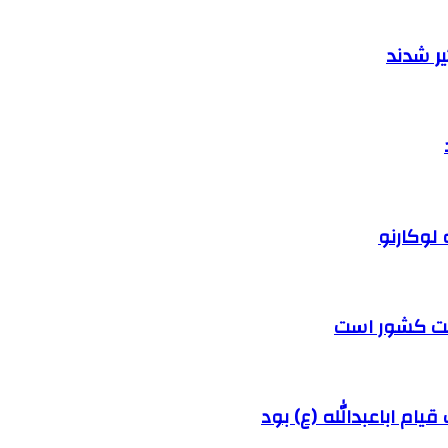
ر شدند
 لوکارنو
رفت کشور است
ام اباعبدالله (ع) بود