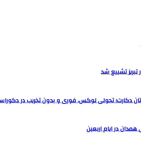
تبریز تشییع شد
رتان دکارت؛ تحولی لوکس، فوری و بدون تخریب در دکوراس