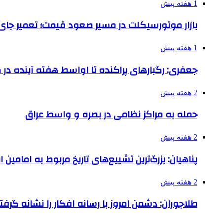
1 هفته پیش
بازار موتورسیکلت در مسیر صعود قیمت؛ تعمیر جای 
1 هفته پیش
جعفری: رگبارهای پراکنده تا اواسط هفته آینده در گ
2 هفته پیش
حمله به مراکز نظامی در بصره و واسط عراق
2 هفته پیش
پناهیان: بزرگ‌ترین تشییع‌های تاریخ مربوط به امامین
2 هفته پیش
طلاجوران: دشمن امروز با رسانه افکار را نشانه گرف