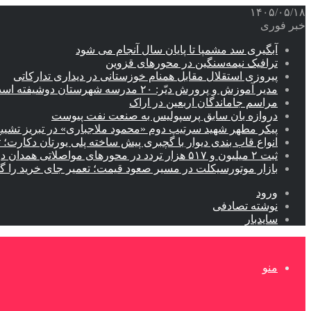
۱۴۰۵/۰۵/۱۸
خبر فوری
آبگیری سد مشمپا تا پایان سال آنجام می شود
ترافیک نیمه‌سنگین در محورهای قزوین
پیروزی استقلال مقابل همنام خوزستانی در دیداری تدارکاتی
مدیر آموزش و پرورش دیّر: ۲۰ مدرسه شهرستان دوشیفته است
مراسم جاماندگان اربعین در اراک
دروازه بان سابق پرسپولیس به صنعت نفت پیوست
پیکر مطهر شهید سرتیپ دوم «محمود ملاجباری» در تبریز تشیی
انواع قاب بندی دیوار با گچبری پیش ساخته پلی یورتان دکارت
ثبت ۲ میلیون و ۵۱۷ هزار تردد در محورهای مواصلاتی همدان در ایام اربعین
بازار موتورسیکلت در مسیر صعود قیمت؛ تعمیر جای خرید را 
ورود
نوشته تصادفی
سایدبار
منو