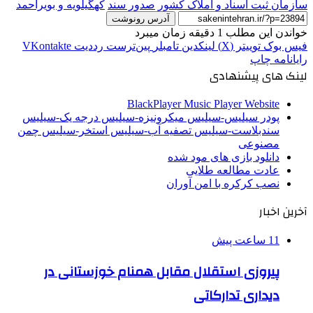
سازمان ثبت اسناد و املاک کشور
صدور سند
کهگیلویه و بویراحمد
آدرس رونوشت
خواندن این مطلب 1 دقیقه زمان میبرد
فیس بوک
توییتر (X)
لینکدین
‫تامبلر
‫پین‌ترست
‫رددیت
‫VKontakte
رایانامه
چاپ
لینک های پیشنهادی
BlackPlayer Music Player Website
پودر سیلیس-سیلیس میکرونیزه-سیلیس درجه یک-سیلیس
سندبلاست-سیلیس تصفیه آب-سیلیس استخر-سیلیس چمن
مصنوعی
دانلود بازی های مود شده
عادت مطالعه طلایی
نصب کرکره با امن آوران
آخرین اخبار
11 ساعت پیش
پیروزی استقلال مقابل همنام خوزستانی در
دیداری تدارکاتی