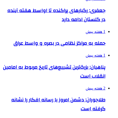
جعفری: رگبارهای پراکنده تا اواسط هفته آینده
در گلستان ادامه دارد
1 هفته پیش
حمله به مراکز نظامی در بصره و واسط عراق
1 هفته پیش
پناهیان: بزرگ‌ترین تشییع‌های تاریخ مربوط به امامین
انقلاب است
2 هفته پیش
طلاجوران: دشمن امروز با رسانه افکار را نشانه
گرفته است