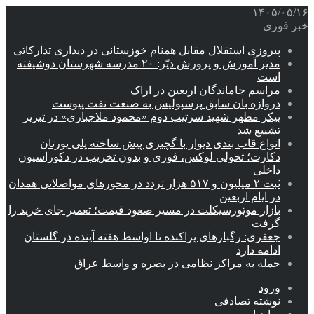
۱۴۰۵/۰۵/۱۶
خبر فوری
پیروزی استقلال مقابل همنام خوزستانی در دیداری تدارکاتی
مدیر آموزش و پرورش دیّر: ۲۰ مدرسه شهرستان دوشیفته
است
مراسم جاماندگان اربعین در اراک
دروازه بان سابق پرسپولیس به صنعت نفت پیوست
پیکر مطهر شهید سرتیپ دوم «محمود ملاجباری» در تبریز
تشییع شد
انواع قاب بندی دیوار با گچبری پیش ساخته پلی یورتان
دکارت؛ تحولی لوکس، فوری و بدون تخریب در دکوراسیون
داخلی
ثبت ۲ میلیون و ۵۱۷ هزار تردد در محورهای مواصلاتی همدان
در ایام اربعین
بازار موتورسیکلت در مسیر صعود قیمت؛ تعمیر جای خرید را
گرفت
جعفری: رگبارهای پراکنده تا اواسط هفته آینده در گلستان
ادامه دارد
حمله به مراکز نظامی در بصره و واسط عراق
ورود
نوشته تصادفی