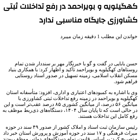
کهگیلویه و بویراحمد در رفع تداخلات ثبتی
کشاورزی جایگاه مناسبی ندارد
خواندن این مطلب 1 دقیقه زمان میبرد
حسن بابایی در گفت و
گو
با خبرنگار مهر بر سنددار شدن تمام
روستاهای کهگیلویه و بویراحمد تأکید و اظهار کرد: با همکاری بنیاد
مسکن انقلاب اسلامی، زمینه تسهیل در صدور اسناد روستایی
فراهم شود.
وی با اشاره به کمبودهای اعتباری و اداری، افزود: متأسفانه استان
کهگیلویه و بویراحمد در زمینه رفع
تداخلات
ثبتی
کشاورزی با
میانگین ۵۶ درصد، از میانگین کشوری ۸۵ درصد عقب‌تر است و این
در حالی است که تا پایان سال ۱۴۰۴، دستگاه‌های ذی‌ربط موظف به
رفع کامل این
تداخلات
هستند.
رئیس سازمان ثبت اسناد و املاک کشور از صدور ۴۹ سند در حوزه
میراث فرهنگی و ۱۷ سند در حوزه آموزش و پرورش استان خبر داد
و تصریح کرد: بر اساس قانون، تمام دستگاه‌های دولتی موظف بودند