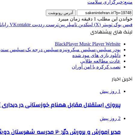
منبع:خبرگزاری سلامت
آدرس رونوشت
خواندن این مطلب 1 دقیقه زمان میبرد
فیس بوک
توییتر (X)
لینکدین
‫تامبلر
‫پین‌ترست
‫رددیت
‫VKontakte
رایان
لینک های پیشنهادی
BlackPlayer Music Player Website
پودر سیلیس-سیلیس میکرونیزه-سیلیس درجه یک-سیلیس سن
دانلود بازی های مود شده
عادت مطالعه طلایی
نصب کرکره با امن آوران
آخرین اخبار
1 روز پیش
پیروزی استقلال مقابل همنام خوزستانی در دیداری ت
2 روز پیش
مدیر آموزش و پرورش دیّر: ۲۰ مدرسه شهرستان دوشیفته است