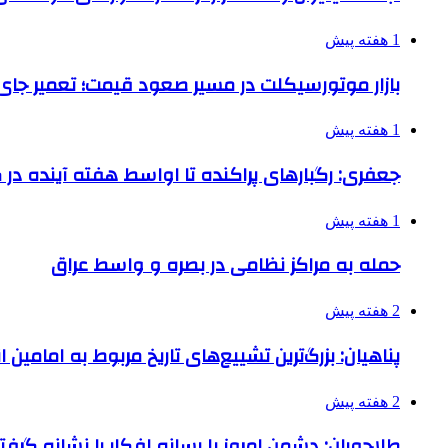
1 هفته پیش
بازار موتورسیکلت در مسیر صعود قیمت؛ تعمیر جای 
1 هفته پیش
جعفری: رگبارهای پراکنده تا اواسط هفته آینده در گ
1 هفته پیش
حمله به مراکز نظامی در بصره و واسط عراق
2 هفته پیش
پناهیان: بزرگ‌ترین تشییع‌های تاریخ مربوط به امامین
2 هفته پیش
طلاجوران: دشمن امروز با رسانه افکار را نشانه گرف