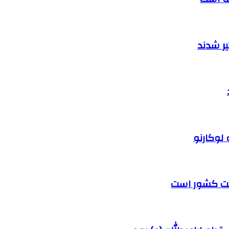
ر شدند
 لوکارنو
رفت کشور است