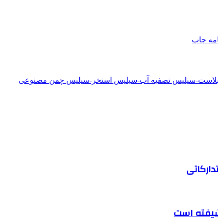
امه
چاپ
دبلاست-سیلیس تصفیه آب-سیلیس استخر-سیلیس چمن مصنوعی
دارکاتی