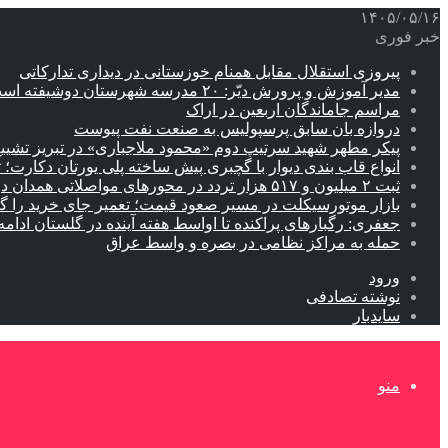
۱۴۰۵/۰۵/۱۶
خبر فوری
پیروزی استقلال مقابل همنام خوزستانی در دیداری تدارکاتی
مدیر آموزش و پرورش دیّر: ۲۰ مدرسه شهرستان دوشیفته است
مراسم جاماندگان اربعین در اراک
دروازه بان سابق پرسپولیس به صنعت نفت پیوست
پیکر مطهر شهید سرتیپ دوم «محمود ملاجباری» در تبریز تشیی
انواع قاب بندی دیوار با گچبری پیش ساخته پلی یورتان دکارت
ثبت ۲ میلیون و ۵۱۷ هزار تردد در محورهای مواصلاتی همدان در ایام اربعین
بازار موتورسیکلت در مسیر صعود قیمت؛ تعمیر جای خرید را 
جعفری: رگبارهای پراکنده تا اواسط هفته آینده در گلستان ادامه 
حمله به مراکز نظامی در بصره و واسط عراق
ورود
نوشته تصادفی
سایدبار
منو