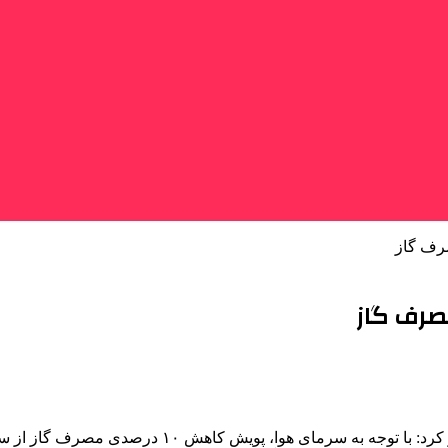
صرف گاز
مصرف گاز
به گزارش خبرگزاری سلامت (طبنا) گیلان: بهمن اصغری‌