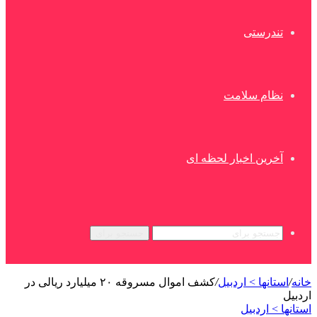
تندرستی
نظام سلامت
آخرین اخبار لحظه ای
جستجو برای
خانه
/
استانها > اردبیل
/
کشف اموال مسروقه ۲۰ میلیارد ریالی در
اردبیل
استانها > اردبیل