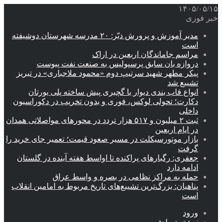
۱۴۰۵/۰۵/۱۵
خبر فوری
مدیر آموزش و پرورش دیّر: ۲۰ مدرسه شهرستان دوشیفته
است
مراسم جاماندگان اربعین در اراک
دروازه بان سابق پرسپولیس به صنعت نفت پیوست
پیکر مطهر شهید سرتیپ دوم «محمود ملاجباری» در تبریز
تشییع شد
انواع قاب بندی دیوار با گچبری پیش ساخته پلی یورتان
دکارت؛ تحولی لوکس، فوری و بدون تخریب در دکوراسیون
داخلی
ثبت ۲ میلیون و ۵۱۷ هزار تردد در محورهای مواصلاتی همدان
در ایام اربعین
بازار موتورسیکلت در مسیر صعود قیمت؛ تعمیر جای خرید را
گرفت
جعفری: رگبارهای پراکنده تا اواسط هفته آینده در گلستان
ادامه دارد
حمله به مراکز نظامی در بصره و واسط عراق
پناهیان: بزرگ‌ترین تشییع‌های تاریخ مربوط به امامین انقلاب
است
ورود