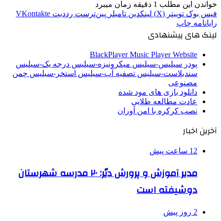
خواندن این مطلب 1 دقیقه زمان میبرد
فیس بوک
توییتر (X)
لینکدین
‫تامبلر
‫پین‌ترست
‫رددیت
‫VKontakte
رایانامه
چاپ
لینک های پیشنهادی
BlackPlayer Music Player Website
پودر سیلیس-سیلیس میکرونیزه-سیلیس درجه یک-سیلیس
سندبلاست-سیلیس تصفیه آب-سیلیس استخر-سیلیس چمن
مصنوعی
دانلود بازی های مود شده
عادت مطالعه طلایی
نصب کرکره با امن آوران
آخرین اخبار
12 ساعت پیش
مدیر آموزش و پرورش دیّر: ۲۰ مدرسه شهرستان
دوشیفته است
2 روز پیش