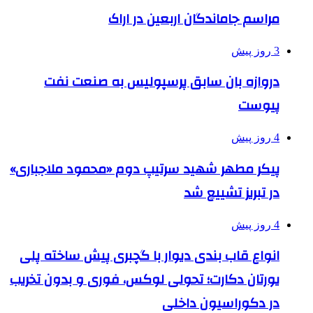
مراسم جاماندگان اربعین در اراک
3 روز پیش
دروازه بان سابق پرسپولیس به صنعت نفت
پیوست
4 روز پیش
پیکر مطهر شهید سرتیپ دوم «محمود ملاجباری»
در تبریز تشییع شد
4 روز پیش
انواع قاب بندی دیوار با گچبری پیش ساخته پلی
یورتان دکارت؛ تحولی لوکس، فوری و بدون تخریب
در دکوراسیون داخلی