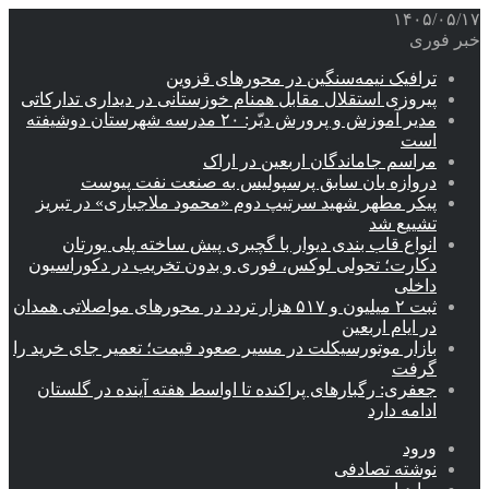
۱۴۰۵/۰۵/۱۷
خبر فوری
ترافیک نیمه‌سنگین در محورهای قزوین
پیروزی استقلال مقابل همنام خوزستانی در دیداری تدارکاتی
مدیر آموزش و پرورش دیّر: ۲۰ مدرسه شهرستان دوشیفته
است
مراسم جاماندگان اربعین در اراک
دروازه بان سابق پرسپولیس به صنعت نفت پیوست
پیکر مطهر شهید سرتیپ دوم «محمود ملاجباری» در تبریز
تشییع شد
انواع قاب بندی دیوار با گچبری پیش ساخته پلی یورتان
دکارت؛ تحولی لوکس، فوری و بدون تخریب در دکوراسیون
داخلی
ثبت ۲ میلیون و ۵۱۷ هزار تردد در محورهای مواصلاتی همدان
در ایام اربعین
بازار موتورسیکلت در مسیر صعود قیمت؛ تعمیر جای خرید را
گرفت
جعفری: رگبارهای پراکنده تا اواسط هفته آینده در گلستان
ادامه دارد
ورود
نوشته تصادفی