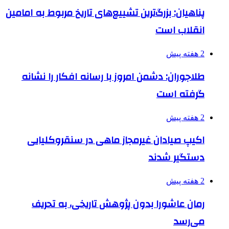
پناهیان: بزرگ‌ترین تشییع‌های تاریخ مربوط به امامین
انقلاب است
2 هفته پیش
طلاجوران: دشمن امروز با رسانه افکار را نشانه
گرفته است
2 هفته پیش
اکیپ صیادان غیرمجاز ماهی در سنقروکلیایی
دستگیر شدند
2 هفته پیش
رمان عاشورا بدون پژوهش تاریخی، به تحریف
می‌رسد