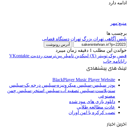
ادامه دارد
منبع:مهر
برچسب ها
پلیس آگاهی تهران بزرگ
تهران
دستگاه قضایی
آدرس رونوشت
خواندن این مطلب 1 دقیقه زمان میبرد
فیس بوک
توییتر (X)
لینکدین
‫تامبلر
‫پین‌ترست
‫رددیت
‫VKontakte
رایانامه
چاپ
لینک های پیشنهادی
BlackPlayer Music Player Website
پودر سیلیس-سیلیس میکرونیزه-سیلیس درجه یک-سیلیس
سندبلاست-سیلیس تصفیه آب-سیلیس استخر-سیلیس چمن
مصنوعی
دانلود بازی های مود شده
عادت مطالعه طلایی
نصب کرکره با امن آوران
آخرین اخبار