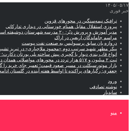
۱۴۰۵/۰۵/۱۷
خبر فوری
ترافیک نیمه‌سنگین در محورهای قزوین
پیروزی استقلال مقابل همنام خوزستانی در دیداری تدارکاتی
مدیر آموزش و پرورش دیّر: ۲۰ مدرسه شهرستان دوشیفته است
مراسم جاماندگان اربعین در اراک
دروازه بان سابق پرسپولیس به صنعت نفت پیوست
پیکر مطهر شهید سرتیپ دوم «محمود ملاجباری» در تبریز تشیی
انواع قاب بندی دیوار با گچبری پیش ساخته پلی یورتان دکارت
ثبت ۲ میلیون و ۵۱۷ هزار تردد در محورهای مواصلاتی همدان در ایام اربعین
بازار موتورسیکلت در مسیر صعود قیمت؛ تعمیر جای خرید را 
جعفری: رگبارهای پراکنده تا اواسط هفته آینده در گلستان ادامه 
ورود
نوشته تصادفی
سایدبار
منو