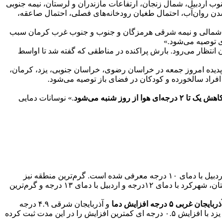
 اردبیل، شمال زنجان، ارتفاعات مازندران و لرستان، نیمه جنوبی
 روان‌آب، احتمال طغیان رودخانه‌های فصلی، احتمال صاعقه،
یمه شمالی و نیمه شرقی هرمزگان و جنوب و جنوب غرب کرمان سبب
ی توصیه می‌شود.»
انتظار می‌رود. بارش پراکنده در مناطقی که گفته شد تا اواسط
ن پدیده امروز جمعه در خراسان رضوی، خراسان جنوبی، یزد، کرمان،
فراد سالخورده و کودکان در فضای باز توصیه می‌شود.
هش یک تا ۲ درجه‌ای هوا از روز شنبه می‌شود
.» نوسانات دمایی
کارشناس سازمان هواشناسی کشور همچنین گفت: «در ۲۴ ساعت اخیر، خنک‌ترین منطقه کشور لاله‌زار کرمان با دمای ۹ درجه و فرودگاه اردبیل با دمای ۱۰ درجه معرفی شده است. گرم‌ترین منطقه نیز
شوش در خوزستان با دمای ۵۱ درجه، دهلران ایلام و رامشیر خوزستان با دمای ۵۰ درجه ثبت شده‌اند.» به گفته گودرزی، خنک‌ترین مرکز استان، شهرکرد با دمای ۱۲درجه و اردبیل با دمای ۱۳ درجه و گرم‌ترین
ذربایجان غربی ۵ درجه افزایش دما
و آذربایجان شرقی ۴.۹ درجه
افزایش دما نشان داده‌اند. استان البرز نیز با افزایش ۴.۴ درجه ای در رتبه سوم ایستاده است. تهران نیز افزایش ۲.۸ درجه ای داشته و استان یزد با افزایش ۰.۵ درجه ای کمترین افزایش را در این مدت ثبت کرده