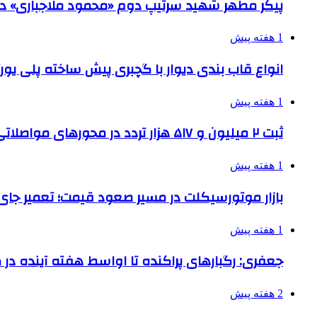
پیکر مطهر شهید سرتیپ دوم «محمود ملاجباری» در 
1 هفته پیش
انواع قاب بندی دیوار با گچبری پیش ساخته پلی یو
1 هفته پیش
ثبت ۲ میلیون و ۵۱۷ هزار تردد در محورهای مواصلاتی همدان در ایام اربعین
1 هفته پیش
بازار موتورسیکلت در مسیر صعود قیمت؛ تعمیر جای 
1 هفته پیش
جعفری: رگبارهای پراکنده تا اواسط هفته آینده در گ
2 هفته پیش