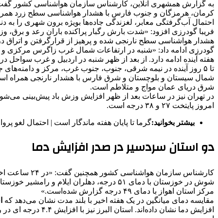
به گزارش همشهری ‌آنلاین، کارشناس سازمان هواشناسی کشور گفت: «ا
کرمان، هرمزگان و جنوب فارس با هشدار هواشناسی سطح زرد همراه 
احتمال آب‌گرفتگی معابر، لغزندگی جاده‌ها بویژه برون شهری را به دنب
فریبا گودرزی افزود: «شدت بارش رگبار پراکنده باران رعد و برق
هشدار هواشناسی سطح نارنجی شده و پرهیز از قرارگرفتن و اتراق در ح
گودرزی ادامه داد: «شنبه در ارتفاعات شمال غرب زاگرس مرکزی و ار
هفته آینده ادامه دارد. از بعد از ظهر شنبه در اردبیل و غرب سواح
تا ۵ روز آینده در نیمه شرقی، جنوب، جنوب غرب، مرکز و دامنه‌ه
شمال سیستان و بلوچستان و شرق فارس با هشدار نارنجی همراه است و
شرق دریای عمان مواج و متلاطم است.
در تهران نیز در ساعات بعد از ظهر افزایش‌ وزش باد پیش‌بینی می‌ش
امروز پایتخت ۲۷ و ۳۸ درجه است.
بیشتر بخوانید:
گرما تا پایان هفته ماندگار است | احتمال لغو پرواز
دو استان سردسیر در صدر افزایش دما
مرکز استان اهواز با دمای ۴۹ درجه گزارش شده‌است.»
مقایسه دمای میانگین در یک هفته اخیر با بلند مدت نشان می‌دهد که
افزا