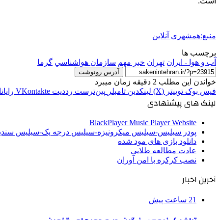
است.
منبع:همشهری آنلاین
برچسب ها
آب و هوا - ایران
تهران
خبر مهم
سازمان هواشناسي
گرما
آدرس رونوشت
خواندن این مطلب 2 دقیقه زمان میبرد
فیس بوک
توییتر (X)
لینکدین
‫تامبلر
‫پین‌ترست
‫رددیت
‫VKontakte
رایان
لینک های پیشنهادی
BlackPlayer Music Player Website
پودر سیلیس-سیلیس میکرونیزه-سیلیس درجه یک-سیلیس سن
دانلود بازی های مود شده
عادت مطالعه طلایی
نصب کرکره با امن آوران
آخرین اخبار
21 ساعت پیش