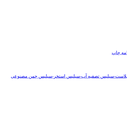
امه
چاپ
دبلاست-سیلیس تصفیه آب-سیلیس استخر-سیلیس چمن مصنوعی