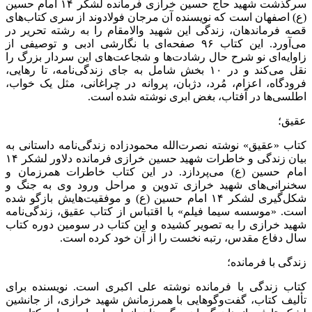
سرگذشت شهید حاج حسین خرازی فرمانده لشکر ۱۴ امام حسین
(ع) اصفهان است که نویسنده آن مرجان فولادوند از سری کتاب‌های
قصه فرماندهان، زندگی این شهید والامقام را به رشته تحریر در
می‌آورد. این کتاب ۹۶ صفحه‌ای با نگارشی ادبی و توصیفی از
زاوایه‌ای نو شرح حال رشادت‌ها و شجاعت‌های این سردار بزرگ را
نقل می‌کند و در ۱۰ بخش شامل به جای زندگی‌نامه، تا رهایی،
فرودگاه، اعزام، مُرد، دژبان، پروانه در چراغانی، مثل یک خواب،
اطلسی‌ها در آفتاب، بغض ابری نوشته شده است.
عقیق؛
کتاب «عقیق» نوشته نصرت‌الله محمودزاده زندگی‌نامه داستانی به
بیان زندگی و خاطرات شهید حسین خرازی فرمانده دلاور لشکر ۱۴
امام حسین (ع) می‌پردازد. در این کتاب خاطرات همرزمان و
سخنرانی‌های شهید خرازی تدوین و مراحل ورود وی به جنگ و
شکل‌گیری لشکر ۱۴ امام حسین (ع) و موفقیت‌هایش بازگو شده
است. «موسسه سیما فیلم» با اقتباس از کتاب عقیق، زندگی‌نامه
شهید خرازی را به تصویر کشیده و این کتاب در سومین دوره کتاب
سال دفاع مقدس، رتبه نخست را از آن خود کرده است.
زندگی با فرمانده؛
کتاب زندگی با فرمانده نوشته علی اکبری است. نویسنده برای
تألیف کتاب، گفت‌وگوهایی با همرزمانش شهید خرازی، از جانشین