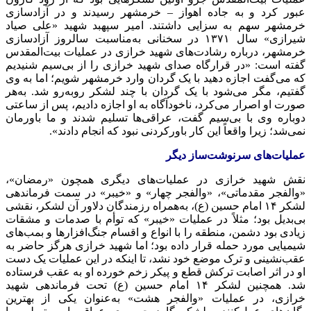
عبور کرد و به جاده اهواز – خرمشهر رسیدند و در آزادسازی
خرمشهر سهم به سزایی داشتند. امیر سپهبد شهید «علی صیاد
شیرازی» سال ۱۳۷۱ در سخنانی به‌مناسبت سالروز آزادسازی
خرمشهر، درباره رشادت‌های شهید خرازی در عملیات بیت‌المقدس
گفته است: «در قرارگاه صدای شهید خرازی را از بی‌سیم شنیدیم
که می‌گفت اجازه دهید با یک گردان وارد خرمشهر شویم؛ اما به وی
گفتیم، مگر می‌شود با یک گردان با چند لشکر روبه‌رو شد. به‌هر
صورت او اصرار می‌کرد، ناخودآگاه به او اجازه دادیم، پس از ساعتی
دوباره وی با بی‌سیم گفت، عراقی‌ها تسلیم شدند و ما باورمان
نمی‌شد؛ زیرا واقعاً این کار باورکردنی نبود که انجام دادند».
عملیات‌های سرنوشت‌ساز دیگر
نقش شهید خرازی در عملیات‌های دیگری همچون «رمضان»،
«والفجر مقدماتی»، «والفجر چهار» و «خیبر» در سمت فرماندهی
لشکر ۱۴ امام حسین (ع)، به‌همراه رزمندگان دلاور آن لشکر، نقشی
بی‌بدیل بود؛ مثلاً در عملیات «خیبر» که توأم با صدمات و مشقات
زیادی بود دشمن، منطقه را با انواع و اقسام جنگ‌افزارها و بمب‌های
شیمیایی مورد حمله قرار داده بود؛ اما شهید خرازی هرگز حاضر به
عقب‌نشینی و ترک موضع خود نشد، تا اینکه در این عملیات یک دست
او در اثر اصابت ترکش قطع و پیکر زخم خورده او به عقب فرستاده
شد. همچنین لشکر ۱۴ امام حسین (ع) تحت فرماندهی شهید
خرازی، در عملیات «والفجر هشت» به‌عنوان یکی از بهترین