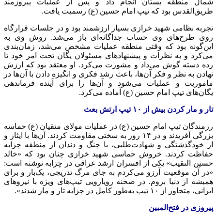
شمال منطقه بستان انجام داد و پس از عملیات پیروزمند
طریق‌القدس بود که تیپ امام حسین (ع) رسمیت یافت.
تجربه نظامی شهید خرازی بسیار ارزشمند بود و در جلسات قرارگاه
روی طرح‌های وی حساب جداگانه‌ای باز می‌شد. روش وی به
این‌گونه بود که وقتی منطقه عملیات مشخص می‌شد، زمان‌بندی
می‌کرد و به نظرات و پیشنهادهای مسئولان یگان تحت امر خود تا
رده دسته گوش می‌داد و مشورت می‌کرد. او معتقد بود که ارزش
نهادن به نظر و فکر آن‌ها، باعث رشد فکری و انگیزه دادن با آن‌ها در
ماموریت و عملیات می‌شود و آن‌ها را برای آینده فرماندهی
یگان‌های تیپ امام حسین (ع) آماده می‌کرد.
تار و مار کردن بیش از ۱۰ تیپ ارتش بعث
رزمندگان تیپ امام حسین (ع) در عملیات مولای متقیان (ع) حماسه
بزرگی آفریدند و در ۱۴ روز به سختی مقاومت کردند. آن‌ها با ایثار و
از خودگذشتگی و شهادت‌طلبی، با چنگ و دندان از منطقه چزابه
حفاظت کردند. خروش حماسی شهید خرازی چنان بود که «خالد
حسین النقیب» یکی از افسران ارشد عراقی در چزابه نوشته است:
«در آن موقعیت آرزو می‌کردم به جای مرگ تدریجی، یک‌بار و برای
همیشه از دنیا بروم. در صحنه رویارویی تیپ‌های ویژه با نیروهای
ایرانی، متجاوز از ۱۰ تیپ به‌طور کامل در چزابه تار و مار شدند».
پیروزی در فتح‌المبین