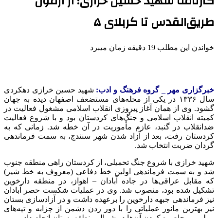
کارنامه شهید حسین خرازی؛ از آزمون
طریق‌القدس تا کربلای ۵
خواندن این مطلب 19 دقیقه زمان میبرد
خبرگزاری مهر _ گروه فرهنگ و ادب:
شهید حسین خرازی دهکردی
سال ۱۳۳۶ در یکی از محله‌های مستضعف اصفهان دیده به جهان
گشود. وی از همان آغاز پیروزی انقلاب اسلامی مشغول فعالیت در
کمیته انقلاب اسلامی و جنگ‌های کردستان بود و با شروع فعالیت
ضدانقلاب در گنبد، عازم مأموریت در آن خطه شد. زمانی که به
کردستان رفت، بعد از آزاد شدن شهر سنندج، به سمت فرماندهی
گردان ضربت انتخاب شد.
شهید خرازی با شروع جنگ تحمیلی، از کردستان راهی منطقه جنوب
شد و به سمت فرماندهی اولین خط دفاعی (معروف به خط شیر)
که مقابل عراقی‌ها در جاده آبادان – اهواز، در منطقه دارخوین
تشکیل شده بود، منصوب شد. وی در عملیات شکست حصر آبادان
نیز فرماندهی جبهه دارخوین را برعهده داشت و در آزادسازی بستان
نیز بهترین مانور عملیاتی را با دور زدن دشمن از چزابه و تپه‌های
رملی و محاصره کردن آن‌ها در شمال منطقه بستان انجام داد.