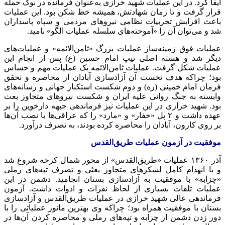
ایفا کرد. در این عملیات شهید خرازی به‌عنوان فرمانده در نوک حمله
قرار گرفت و تا زمان شهادتش، همیشه خط شکن بود. این عملیات
باعث افزایش تجربیات نظامی نیروهای مردمی و سپاه پاسداران
شد و می‌توان آن را «آموخته‌های سلسله عملیات الگو» نامید.
عملیات فوق زمینه‌ساز عملیات بزرگ «ثامن‌الائمه» و عملیات‌های
دیگر شد و هسته اصلی تیپ امام حسین (ع) پس از انجام این
عملیات شکل گرفت. عملیات ثامن‌الائمه یک عملیات مهم و حساس
بود؛ چراکه هدف نخست آن آزادسازی آبادان از محاصره و تحقق
فرمان امام خمینی (ره) و دوم شکست استکبار جهانی و رسانه‌های
وابسته به جنگ روانی علیه ایران و شکست نیروهای متجاوز بعث
بود. شهید خرازی در این عملیات نیز فرماندهی جبهه دارخوین را بر
عهده داشت و ۲ پل «حفار» و «مارد» را که عراقی‌ها با نصب آن‌ها
بر روی کارون، آبادان را محاصره کرده بودند، به تصرف درآورد.
موفقیت در آزمون عملیات طریق‌القدس
آذر ۱۳۶۰ عملیات «طریق‌القدس» از محور شمال کرخه شروع شد
و با انهدام کامل لشکرهای متجاوز بعثی و تصرف تپه‌های رملی
«چزابه» با موفقیت به آزادسازی بستان انجامید. دشمن در این
عملیات تلفات بسیاری از لحاظ نفرات و ادوات داشت. آزمون
فرماندهی عالی شهید خرازی در عملیات طریق‌القدس و آزادسازی
بستان با موفقیت همراه بود؛ چراکه وی بهترین مانور عملیاتی را با
دور زدن دشمن از چزابه و تپه‌های رملی و محاصره کردن آن‌ها در