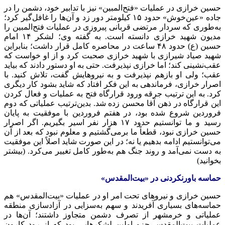
حسین خرازی در عملیات «فتح‌المبین» نیز با تدابیر خود، دشمن را در
جاده «عین‌خوش» حدود ۱۵ کیلومتر دور زد و آن‌ها را غافل‌گیر کرد؛
به‌طوری که سردار مرتضی قربانی پیروزی در عملیات فتح‌المبین را
مدیون شهید خرازی دانسته است. به گفته وی؛ لشکر ۱۴ امام
حسین (ع) حدود ۴۸ ساعت در محاصره کامل قرار داشت؛ بنابراین
شهید صیاد شیرازی با شهید خرازی صحبت کرد و از او خواست که
عقب‌نشینی کند؛ اما خرازی نپذیرفت. حتی به او دستور دادند که بیاید
عقب؛ ولی او بازهم نپذیرفت و به نیروهایش گفت، تلاش کنید. با
اصرار خرازی، فرماندهی به این فکر افتاد که شاید بشود کار دیگری
کرد. به این ترتیب جرقه ورود قرارگاه فتح به عملیات و فعال کردن
این قرارگاه در ذهن آقا محسن زده شد. بدین‌ترتیب عملیاتی که دوم
فروردین شروع شده بود، در هفتم فروردین با موفقیت به پایان
رسید و ما توانستیم حدود ۱۷ هزار نفر اسیر بگیریم. اگر اصرار
حسین خرازی نبود، قطعاً ما برمی‌گشتیم و معلوم نبود که بعد از آن
می‌توانستیم ادامه بدهیم یا نه؛ در این صورت شاید اصلاً این موفقیت
به دست نمی‌آمد و روند جنگ هم به‌طور کامل تغییر می‌کرد. (بیشتر
بخوانید)
حماسه باورنکردنی در «بیت‌المقدس»
حسین خرازی و نیروهای تحت امر او در عملیات «بیت‌المقدس» هم
حماسه‌های بسیاری آفریدند و سهم به‌سزایی در آزادسازی منطقه
عملیاتی و خرمشهر از تصرف دشمن متجاوز داشتند؛ آن‌ها در
عملیات بیت‌المقدس جزو اولین لشکرهایی بود که از رود کارون