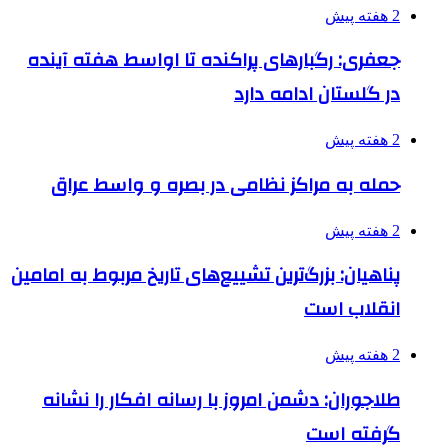
2 هفته پیش
جعفری: رگبارهای پراکنده تا اواسط هفته آینده
در گلستان ادامه دارد
2 هفته پیش
حمله به مراکز نظامی در بصره و واسط عراق
2 هفته پیش
پناهیان: بزرگ‌ترین تشییع‌های تاریخ مربوط به امامین
انقلاب است
2 هفته پیش
طلاجوران: دشمن امروز با رسانه افکار را نشانه
گرفته است