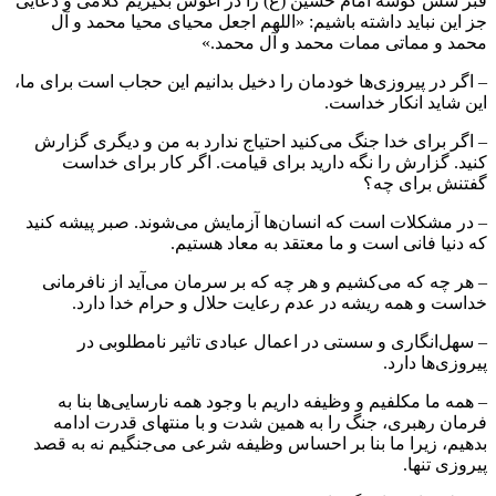
قبر شش گوشه امام حسین (ع) را در آغوش بگیریم کلامی و دعایی
جز این نباید داشته باشیم: «اللهم اجعل محیای محیا محمد و آل
محمد و مماتی ممات محمد و آل محمد.»
– اگر در پیروزی‌ها خودمان را دخیل بدانیم این حجاب است برای ما،
این شاید انکار خداست.
– اگر برای خدا جنگ می‌کنید احتیاج ندارد به من و دیگری گزارش
کنید. گزارش را نگه دارید برای قیامت. اگر کار برای خداست
گفتنش برای چه؟
– در مشکلات است که انسان‌ها آزمایش می‌شوند. صبر پیشه کنید
که دنیا فانی است و ما معتقد به معاد هستیم.
– هر چه که می‌کشیم و هر چه که بر سرمان می‌آید از نافرمانی
خداست و همه ریشه در عدم رعایت حلال و حرام خدا دارد.
– سهل‌انگاری و سستی در اعمال عبادی تاثیر نامطلوبی در
پیروزی‌ها دارد.
– همه ما مکلفیم و وظیفه داریم با وجود همه نارسایی‌ها بنا به
فرمان رهبری، جنگ را به همین شدت و با منتهای قدرت ادامه
بدهیم، زیرا ما بنا بر احساس وظیفه شرعی می‌جنگیم نه به قصد
پیروزی تنها.