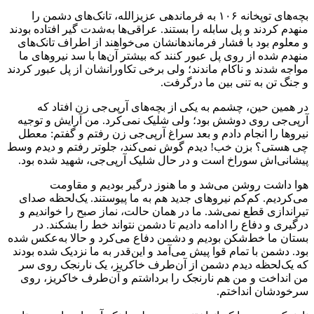
بچه‌های توپخانه ۱۰۶ به فرماندهی عزیزالله، تانک‌های دشمن را
منهدم کردند و پل سابله را بستند. عراقی‌ها به‌شدت گیر افتاده بودند
و معلوم بود با فشار فرماندهانشان می‌خواهند از اطراف تانک‌های
منهدم شده از روی پل عبور کنند که بیشتر آن‌ها با سد نیروهای ما
مواجه شدند و ناکام ماندند؛ ولی برخی تکاورانشان از پل عبور کردند
و جنگ تن به تنی بین ما درگرفت.
در همین حین، چشمم به یکی از بچه‌های آرپی‌جی زن افتاد که
آرپی‌جی روی دوشش بود؛ ولی شلیک نمی‌کرد. من آرایش و توجیه
نیروها را انجام دادم و بعد سراغ آرپی‌جی زن رفتم و گفتم: معطل
چی هستی؟ بزن خب! دیدم گوش نمی‌کند، جلوتر رفتم و دیدم وسط
پیشانی‌اش سوراخ است و در حال شلیک آرپی‌جی، شهید شده بود.
هوا داشت روشن می‌شد و ما هنوز درگیر بودیم و مقاومت
می‌کردیم. کم‌کم نیروهای جدید هم به ما پیوستند. یک‌لحظه صدای
تیراندازی قطع نمی‌شد. ما در همان حالت، نماز صبح را خواندیم و
درگیری و دفاع را ادامه دادیم تا دشمن نتواند خط را بشکند. در
بستان ما خط‌شکن بودیم و دشمن دفاع می‌کرد و حالا به‌عکس شده
بود. دشمن با تمام قوا پیش می‌آمد و این‌قدر به ما نزدیک شده بودند
که یک‌لحظه دیدم دشمن از آن‌طرف خاکریز، یک نارنجک روی سر
من انداخت و من هم نارنجک را برداشتم و آن‌طرف خاکریز، روی
سرخودشان انداختم.