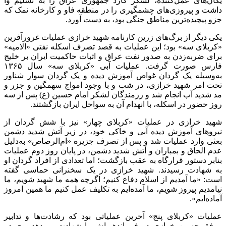
یگان‌های عمل‌کننده، لشکر گارد جمهوری عراق را به تسلیم وا
داشت و پیروزی‌های چشمگیری را در منطقه فاو و کارخانه نمک که
جزو پیچیده‌ترین مناطق جنگی بود، به دست آورد.
یکی دیگر از برگ‌های زرین کارنامه شهید خرازی عملیات غرورآفرین
«کربلای سه» بود؛ این عملیات به قصد تصرف اسکله نفتی «الامیه»
برای ضربه‌زدن به صدور نفت عراق و اثبات حاکمیت ایران بر خلیج
فارس صورت گرفت. عملیات آبی «کربلای سه» سال ۱۳۶۵
به‌وسیله یک گردان غواص آموزش دیده و یک گردان سوار شناور
تحت امر شهید خرازی، در شب و با وجود امواج سهمگین و جزر و
مد شدید آب انجام شد و رزمندگان لشکر امام حسین (ع) پس از سه
روز حضور در اسکله، با انهدام آن به سواحل ایران بازگشتند.
شهید خرازی در عملیات «کربلای چهار» نیز با شش گردان از
نیروهای آموزش دیده آبی و خاکی خود، در زیر آتش شدید دشمن
بعثی وارد عملیات شد و پس از تصرف جزیره «ام‌الرصاص» به‌دلیل
عدم الحاق و بمباران و آتش شدید دشمن، در پایان روز دوم عملیات
بنابر دستور قرارگاه به عقب بازگشت؛ اما تعدادی از افراد گردان او
به شهادت رسیدند. شهید خرازی در یک سخنرانی حماسی گفته
است: «ما آمدیم از اسلام دفاع کنیم؛ اگرچه همه ما شهید شویم، ما
نیامدیم پیروز شویم، ما آمده‌ایم به تکلیف عمل کنیم ما همین امروز
آماده‌ایم».
عملیات «کربلای پنج» آخرین عملیاتی بود که رشادت‌ها و تدابیر
موفق حسین خرازی در فرماندهی‌اش را شهادت می‌دهد. وی در