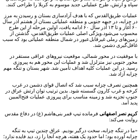
سپاه و ارتش، طرح عملیاتی جدید موسوم به کربلا را طراحی کنند.
عملیات طریق‌القدس که با هدف آزادسازی بستان و رسیدن به مرز
در چزابه، در جبهه جنوبی و منطقه عملیاتی بستان از هشتم آذر سال
۶۰ آغاز و تا ۱۳ آذر سال ۶۰ ادامه یافت، اولین مرحله از این طرح
محسوب می‌شود.ویژگی اصلی عملیات طریق‌القدس، گذشتن از
زمین‌های رملی غیرقابل‌عبور در شمال منطقه عملیاتی بود که سبب
غافل‌گیری دشمن شد.
با موفقیت در محور شمالی، موقعیت نیروهای عراقی مستقر در
محور جنوبی نیز متزلزل شد و عملیات این محور هم به پیروزی
رسید. در این عملیات کلیه اهداف تأمین شد. شهر بستان و تنگه مهم
چزابه آزاد شد.
همچنین تصرف چزابه سبب شد که اتصال قوای دشمن در غرب
کرخه و غرب کارون گسسته شود. بدین ترتیب توان ارتش عراق در
جنوب تجزیه شد و زمینه مناسب برای پیروزی عملیات فتح‌المبین
پدید آمد.
کریم نصر اصفهانی
فرمانده تیپ قمر بنی‌هاشم (ع) در دفاع مقدس
روایت می‌کند:
«ما در تنگه چزابه، سخت درگیر بودیم. عراق چندین تیپ به تنگه
چزابه آورده بود؛ اما حدود یک هفته، هرچه آنجا را زد، دید فایده ندارد؛