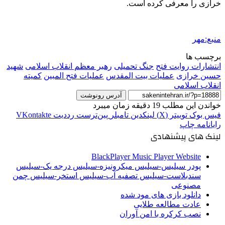
خرازی را معرفی کرده است.
منبع:مهر
برچسب ها
انتشارات روایت فتح
جنگ تحمیلی
رهبر معظم انقلاب اسلامی
شهید
حسین خرازی
عملیات بیت المقدس
عملیات فتح المبین
کمیته
انقلاب اسلامی
آدرس رونوشت
خواندن این مطلب 19 دقیقه زمان میبرد
فیس بوک
توییتر (X)
لینکدین
‫تامبلر
‫پین‌ترست
‫رددیت
‫VKontakte
رایانامه
چاپ
لینک های پیشنهادی
BlackPlayer Music Player Website
پودر سیلیس-سیلیس میکرونیزه-سیلیس درجه یک-سیلیس
سندبلاست-سیلیس تصفیه آب-سیلیس استخر-سیلیس چمن
مصنوعی
دانلود بازی های مود شده
عادت مطالعه طلایی
نصب کرکره با امن آوران