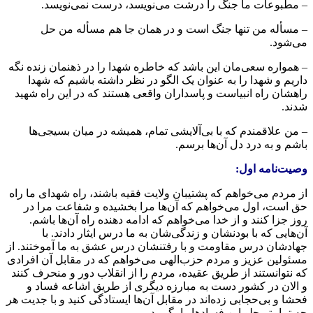
– مطبوعات ما جنگ را درشت می‌نویسد، درست نمی‌نویسد.
– مسأله من تنها جنگ است و در همان جا هم مسأله من حل
می‌شود.
– همواره سعی‌مان این باشد که خاطره شهدا را در ذهنمان زنده نگه
داریم و شهدا را به عنوان یک الگو در نظر داشته باشیم که شهدا
راهشان راه انبیاست و پاسداران واقعی هستند که در این راه شهید
شدند.
– من علاقمندم که با بی‌آلایشی تمام، همیشه در میان بسیجی‌ها
باشم و به درد دل آن‌ها برسم.
وصیت‌نامه اول:
از مردم می‌خواهم که پشتیبان ولایت فقیه باشند، راه شهدای ما راه
حق است، اول می‌خواهم که آن‌ها مرا بخشیده و شفاعت مرا در
روز جزا کنند و از خدا می‌خواهم که ادامه دهنده راه آن‌ها باشم.
آن‌هایی که با بودنشان و زندگی‌شان به ما درس ایثار دادند. با
جهادشان درس مقاومت و با رفتنشان درس عشق به ما آموختند. از
مسئولین عزیز و مردم حزب‌الهی می‌خواهم که در مقابل آن افرادی
که نتوانستند از طریق عقیده، مردم را از انقلاب دور و منحرف کنند
و الان در کشور دست به مبارزه دیگری از طریق اشاعه فساد و
فحشا و بی‌حجابی زده‌اند در مقابل آن‌ها ایستادگی کنید و با جدیت هر
چه تمامتر جلو این فسادها را بگیرید.