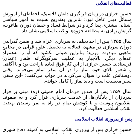
فعالیت‌های انقلابی
حسین خرازی در زمان فراگیری دانش کلاسیک، لحظه‌ای از آموزش
مسائل دینی غافل نبود؛ بنابراین به‌تدریج نسبت به امور سیاسی
آشنایی بیشتری پیدا کرد و در شرایط فساد و خفقان دوران طاغوت،
گرایش زیادی به مطالعه جزوه‌ها و کتب اسلامی نشان داد.
سال ۱۳۵۵ پس از اخذ دیپلم، به سربازی اعزام شد و ضمن گذراندن
دوران سربازی در مشهد، فعالانه به تحصیل علوم قرآنی در مجامع
مذهبی مبادرت ورزید؛ بنابراین طولی نکشید که او را به‌همراه
عده‌ای دیگر، بالاجبار به عملیت سرکوبگرانه ظفار (عمان)
فرستادند. حسین خرازی از این کار فوق‌العاده ناراحت بود و با آگاهی
و شعور بالای خود، نماز را در آن سفر تمام می‌خواند. وقتی
دوستانش علت را سؤال می‌کردند در جواب می‌گفت: «این سفر،
سفر معصیت است و باید نماز را کامل خواند».
سال ۱۳۵۷ پس از صدور فرمان امام خمینی (ره) مبنی بر فرار
سربازان از پادگان‌ها، از خدمت سربازی فرار کرد و به صفوف
انقلابیون پیوست و با کوشش تمام در راه به ثمر رسیدن نهضت
انقلاب اسلامی فعالیت کرد.
پس از پیروزی انقلاب اسلامی
حسین خرازی پس از پیروزی انقلاب اسلامی به کمیته دفاع شهری