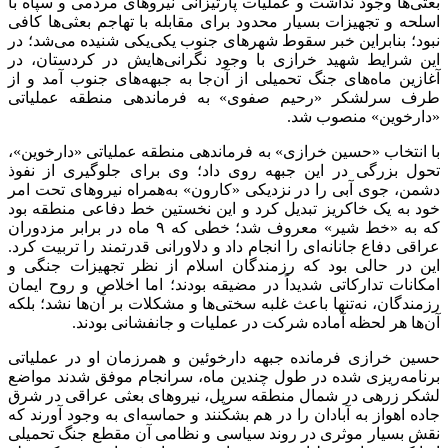
بعثی‌ها وجود نداشت و عملیات پارتیزانی نیروهای مردمی و سپاه با
اسلحه و تجهیزات بسیار محدود برای مقابله با تهاجم بعثی‌ها کافی
نبود؛ بنابراین خبر سقوط شهرهای جنوب یکی‌یکی شنیده می‌شد؛ در
این شرایط شهید خرازی با وجود نگرانی‌هایش در کردستان، در
آغازین ماه‌های جنگ تحمیلی از آن‌جا به جبهه‌های جنوب آمد و از
طرف سرلشکر «رحیم صفوی» به فرماندهی منطقه عملیاتی
«دارخوین» منصوب شد.
با انتخاب «حسین خرازی» به فرماندهی منطقه عملیاتی «دارخوین»،
تحول بزرگی در این جبهه روی داد؛ وی برای جلوگیری از نفوذ
دشمن، جوی آبی را در نزدیکی «کارون» به‌همراه نیروهای تحت امر
خود به یک خاکریز تبدیل کرد و این نخستین خط دفاعی منطقه بود
که به «خط شیر» معروف شد؛ خطی که ۹ ماه در برابر مزدوران
عراقی دفاع جانانه‌ای را انجام داد و دلاورانی قدرتمند را تربیت کرد.
این در حالی بود که رزمندگان اسلام از نظر تجهیزات جنگی و
امکانات تدارکاتی شدیداً در مضیقه بودند؛ اما اخلاص و روح ایمان
رزمندگان، نه‌تنها باعث غلبه سختی‌ها و مشکلات بر آن‌ها نشد؛ بلکه
آن‌ها هر لحظه آماده شرکت در عملیات و جانفشانی بودند.
حسین خرازی فرمانده جبهه دارخوئین و همرزمان او در عملیاتی
برنامه‌ریزی شده در طول چندین ماه، سرانجام موفق شدند مواضع
لشکر زرهی در شمال منطقه سرپل، نیروهای بعثی عراقی در شرق
جاده اهواز به آبادان را در هم بشکنند و حماسه‌ای به وجود آورند که
نقش بسیار موثری در روند سیاسی و نظامی آن مقطع جنگ تحمیلی