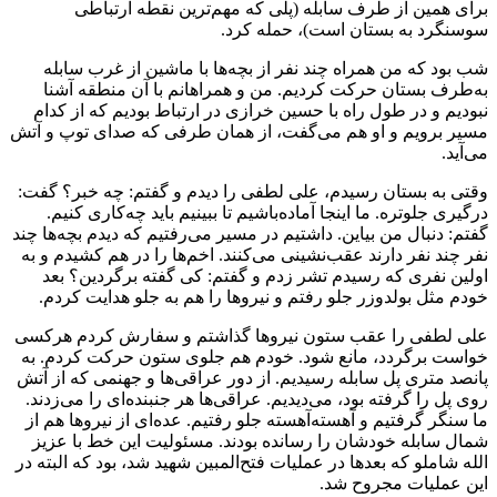
برای همین از طرف سابله (پلی که مهم‌ترین نقطه ارتباطی
سوسنگرد به بستان است)، حمله کرد.
شب بود که من همراه چند نفر از بچه‌ها با ماشین از غرب سابله
به‌طرف بستان حرکت کردیم. من و همراهانم با آن منطقه آشنا
نبودیم و در طول راه با حسین خرازی در ارتباط بودیم که از کدام
مسیر برویم و او هم می‌گفت، از همان طرفی که صدای توپ و آتش
می‌آید.
وقتی به بستان رسیدم، علی لطفی را دیدم و گفتم: چه خبر؟ گفت:
درگیری جلوتره. ما اینجا آماده‌باشیم تا ببینیم باید چه‌کاری کنیم.
گفتم: دنبال من بیاین. داشتیم در مسیر می‌رفتیم که دیدم بچه‌ها چند
نفر چند نفر دارند عقب‌نشینی می‌کنند. اخم‌ها را در هم کشیدم و به
اولین نفری که رسیدم تشر زدم و گفتم: کی گفته برگردین؟ بعد
خودم مثل بولدوزر جلو رفتم و نیروها را هم به جلو هدایت کردم.
علی لطفی را عقب ستون نیروها گذاشتم و سفارش کردم هرکسی
خواست برگردد، مانع شود. خودم هم جلوی ستون حرکت کردم. به
پانصد متری پل سابله رسیدیم. از دور عراقی‌ها و جهنمی که از آتش
روی پل را گرفته بود، می‌دیدیم. عراقی‌ها هر جنبنده‌ای را می‌زدند.
ما سنگر گرفتیم و آهسته‌آهسته جلو رفتیم. عده‌ای از نیروها هم از
شمال سابله خودشان را رسانده بودند. مسئولیت این خط با عزیز
الله شاملو که بعدها در عملیات فتح‌المبین شهید شد، بود که البته در
این عملیات مجروح شد.