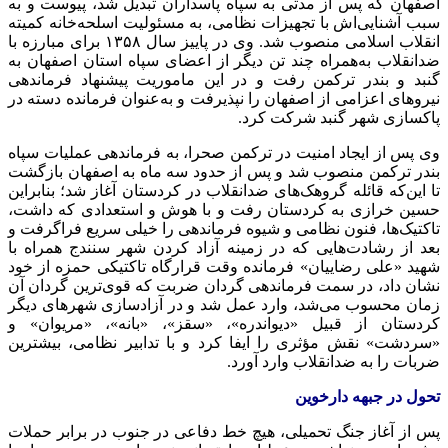
اصفهان که پس از مدتی به سپاه پاسداران تبدیل شد، پیوست و به
سبب آشنایی‌اش با تجهیزات نظامی، به مسئولیت اسلحه‌خانه کمیته
انقلاب اسلامی منصوب شد. وی در پاییز سال ۱۳۵۸ برای مبارزه با
ضدانقلاب به‌همراه چند تن دیگر از اعضای سپاه استان اصفهان به
گنبد و بندر ترکمن رفت و در این ماموریت پیشنهاد فرماندهی
نیروهای اعزامی از اصفهان را نپذیرفت و به‌عنوان فرمانده دسته در
پاکسازی شهر گنبد شرکت کرد.
وی پس از ایجاد امنیت در ترکمن صحرا، به فرماندهی عملیات سپاه
بندر ترکمن منصوب شد و پس از حدود سه ماه به اصفهان بازگشت
تا این‌که قائله گروهک‌های ضدانقلاب در کردستان آغاز شد؛ بنابراین
حسین خرازی به کردستان رفت و با هوش و استعدادی که داشت،
تاکتیک‌ها، فنون نظامی و شیوه فرماندهی را خیلی سریع فراگرفت و
بعد از رشادت‌هایی که در زمینه آزاد کردن شهر سنندج همراه با
شهید «علی رضاییان» فرمانده وقت قرارگاه تاکتیکی حمزه از خود
نشان داد، در سمت فرماندهی گردان ضربت که قوی‌ترین گردان آن
زمان محسوب می‌شد، وارد عمل شد و در آزادسازی شهرهای دیگر
کردستان از قبیل «دیواندره»، «سقز»، «بانه»، «مریوان» و
«سردشت» نقش مؤثری را ایفا کرد و با تدابیر نظامی، بیشترین
ضربات را به ضدانقلاب وارد آورد.
تحول در جبهه دارخوین
پس از آغاز جنگ تحمیلی، هیچ خط دفاعی در جنوب در برابر حملات