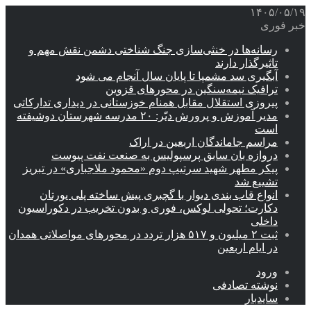
۱۴۰۵/۰۵/۱۹
خبر فوری
رسانه‌ها در خنثی‌سازی جنگ شناختی دشمن نقش‌ مهم و
تاثیرگذار دارند
آبگیری سد مشمپا تا پایان سال آنجام می شود
ترافیک نیمه‌سنگین در محورهای قزوین
پیروزی استقلال مقابل همنام خوزستانی در دیداری تدارکاتی
مدیر آموزش و پرورش دیّر: ۲۰ مدرسه شهرستان دوشیفته
است
مراسم جاماندگان اربعین در اراک
دروازه بان سابق پرسپولیس به صنعت نفت پیوست
پیکر مطهر شهید سرتیپ دوم «محمود ملاجباری» در تبریز
تشییع شد
انواع قاب بندی دیوار با گچبری پیش ساخته پلی یورتان
دکارت؛ تحولی لوکس، فوری و بدون تخریب در دکوراسیون
داخلی
ثبت ۲ میلیون و ۵۱۷ هزار تردد در محورهای مواصلاتی همدان
در ایام اربعین
ورود
نوشته تصادفی
سایدبار