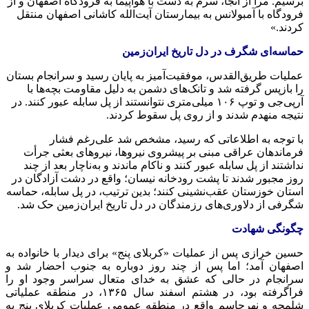
برسیم. مرا از آنجا، سرم به دست با هواپیما به فرودگاه اصفهان و از
فرودگاه با آمبولانس به بیمارستان آیت‌الله کاشانی اصفهان منتقل
کردند.»
حماسه‌ای شگرف در دل تاریخ ایران‌زمین
عملیات طریق‌القدس، موفقیت‌آمیز به پایان رسید و سرانجام بستان
را بازپس گرفته شد و تانک‌های دشمن به دلیل مقاومت بچه‌ها با
آرپی‌جی و توپ ۱۰۶ میلی‌متری نتوانستند از پل سابله عبور کنند. در
نتیجه منهدم شدند و از روی پل سقوط کردند.
با توجه به اطلاعاتی که رسید، مشخص شد علی‌رغم فشار
فرماندهان عراقی مبنی بر پیشروی نیروها، نیروهای بعثی جرأت
نداشتند از پل سابله عبور کنند و ناکام ماندند و به‌ناچار بعد از چند
روز مجبور شدند تا پشت رودخانه نیسان؛ واقع در دشت آزادگان در
استان خوزستان عقب‌نشینی کنند؛ بدین ترتیب، در پل سابله، حماسه
شگرفی از دلاوری‌های رزمندگان در دل تاریخ ایران‌زمین حک شد.
چگونگی شهادت
حسین خرازی پس از عملیات «کربلای پنج» برای دیدار با خانواده به
اصفهان آمد؛ اما پس از چند روز دوباره به جنوب احضار شد و
سرانجام در حالی که عشق به خدای متعال سراسر وجود او را
فراگرفته بود، در هشتم اسفند سال ۱۳۶۵، در منطقه عملیاتی
شلمچه و نهرجاسم واقع در منطقه عمومی عملیات کربلای پنج به