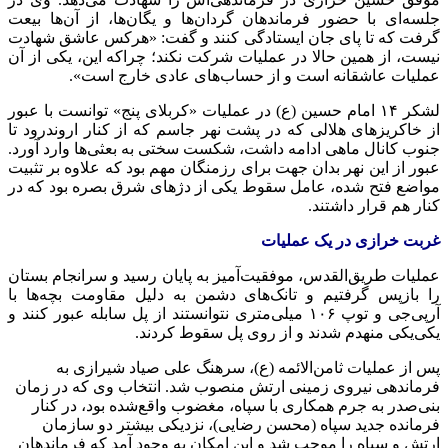
جلسه‌ای با حضور فرماندهان گردان‌ها و یگان‌ها، از آن‌ها بیعت
گرفت که تا پای جان ایستادگی کنند و گفت: «هرکس عاشق شهادت
نیست، از همین حالا در عملیات شرکت نکند؛ چراکه این، یکی از آن
عملیات عاشقانه است و از حساب‌های عادی خارج است».
لشکر ۱۴ امام حسین (ع) در عملیات «کربلای پنج» توانست با عبور
از خاکریزهای هلالی که در پشت نهر جاسم که از کنار اروندرود تا
جنوب کانال ماهی ادامه داشت، شکست سختی به بعثی‌ها وارد آورد.
عبور از این نهر بدان جهت برای رزمنگان مهم بود که علاوه بر تثبیت
مواضع فتح شده، عامل سقوط یکی از دژهای شرق بصره بود که در
کنار هم قرار داشتند.
غربت خرازی در یک عملیات
عملیات طریق‌القدس، موفقیت‌آمیز به پایان رسید و سرانجام بستان
را بازپس گرفتیم و تانک‌های دشمن به دلیل مقاومت بچه‌ها با
آرپی‌جی و توپ ۱۰۶ میلی‌متری نتوانستند از پل سابله عبور کنند و
یکی‌یکی منهدم شدند و از روی پل سقوط کردند.
پس از عملیات ثامن‌الائمه (ع)، سرهنگ علی صیاد شیرازی به
فرماندهی نیروی زمینی ارتش منصوب شد. انتخاب وی که در زمان
بنی‌صدر به جرم همکاری با سپاه، مغضوب واقع‌شده بود، در کنار
فرمانده جدید سپاه (محسن رضایی)، نزدیکی بیشتر دو سازمان
ارتش و سپاه را موجب شد و این امکان به وجود آمد که فرماندهان