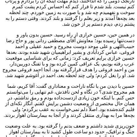
نارنجک دومی را که انداختند، دیدم مهلت اینکه آن را بردارم و پرتاب
کنم نیست. بلند شدم تا فرار کنم که احساس کردم پشت کمرم
سوخت و نفهمیدم چه شد و با صورت به زمین خوردم. چند لحظه
بعد بچه‌ها آمدند و زیر بغلم را گرفتند و بلند کردند. وقتی دستم را به
پشتم زدم، دیدم دستم پر از خون شد.
در همین حین، حسین خرازی از راه رسید. حسین بدون یاور و
دست‌تنها رسیده بود؛ معاونش آقای مصطفی ردانی پور و حاج رضا
حبیب‌اللهی و علی موحد دوست مجروح و حمید عقیلی و احمد
فروغی، عباس کردآبادی و بشیر ابراهیمیان شهید شده بودند. بعدها
حسین خرازی برایم تعریف کرد: زمانی که برای شناسایی موقعیت
عرب رفته بودیم، یک عراقی کمین کرده بود و با تفنگ دوربین‌دار،
من و احمد فروغی را هدف قرارگرفته بود. آنجا احمد فروغی مجروح
شد. او را بغل کردم؛ ولی چند لحظه بعد، احمد در آغوشم شهید شد.
حسین با دیدن من با نگاه ناراحت و معناداری گفت: آقا کریم، شما
هم مجروح شدی؟ در نگاه و لحن نافذش، غم تنهایی را می‌توانستم
حس کنم. با اینکه خون زیادی ازدست‌داده بودم و رمق نداشتم، در
همان حال مختصری از وضعیت دشمن برایش گفتم. انگار تکه‌ای از
قلبم کنده‌شده بود. اصلاً دلم نمی‌خواست به عقب برگردم؛ ولی
بچه‌ها مرا به بهداری منتقل کردند و از آنجا به بیمارستان اهواز بردند.
خون‌ریزی شدید داشتم و ضعف بدنم را گرفته بود. به علت وضعیت
جنگ و ترافیک، حدود دو ساعت طول کشید تا به بیمارستان اهواز