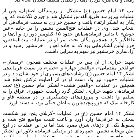
تیپ ۱۴ امام حسین (ع) متشکل از رزمندگان اصفهان، پس از
عملیات پیروزمند طریق‌القدس تشکیل شد و چیزی نگذشت که این
یگان به لشکر ارتقاء یافت و حسین خرازی به سمت فرماندهی آن
انتخاب شد. وی در عملیات فتح‌المبین دشمن را در جاده «عین
خوش» با تدابیر فرماندهی‌اش حدود ۱۵ کیلومتر دور زد و آن‌ها را
غافلگیر کرد. همچنین یگان تحت امر او در عملیات بیت‌المقدس،
جزو اولین لشکرهایی بود که به جاده اهواز – خرمشهر رسید و در
آزادسازی خرمشهر نیز سهم به سزایی داشت.
شهید خرازی از آن پس در عملیات مختلف همچون «رمضان»،
«والفجر مقدماتی»، «والفجر چهار» و «خیبر»، در سمت فرماندهی
لشکر ۱۴ امام حسین (ع) رشادت‌های بسیاری از خود نشان داد و در
عملیات «خیبر» نیز یک دست او در اثر اصابت ترکش قطع شد.
همچنین در عملیات «والفجر هشت» لشکر امام حسین (ع) تحت
فرماندهی شهید خرازی، لشکر گارد ریاست جمهوری عراق را به
تسلیم وا داشت و پیروزی‌های چشمگیری را در منطقه فاو و
کارخانه نمک که جزو پیچیده‌ترین مناطق جنگی بود، به دست آورد.
لشکر ۱۴ امام حسین (ع) در عملیات «کربلای پنج» نیز شکست
سختی به عراقی‌ها وارد آورد و باعث تثبیت مواضع فتح شده و
سقوط یکی از دژهای شرق بصره شد؛ اما در این عملیات در اوج
آتش توپخانه دشمن، خمپاره‌ای در نزدیکی فرمانده دلاور این لشکر
یعنی حاج حسین خرازی منجر شد و روح عاشورایی او به ملکوت