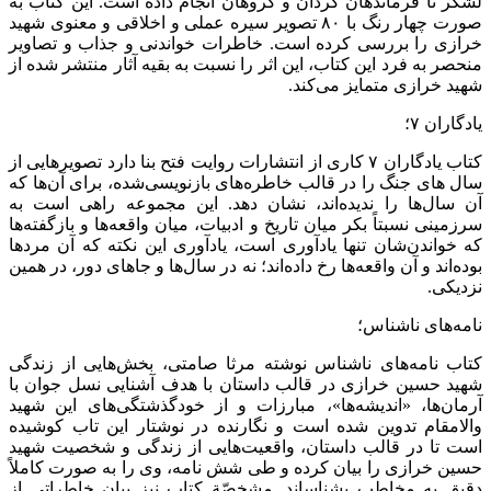
لشکر تا فرماندهان گردان و گروهان انجام داده است. این کتاب به
صورت چهار رنگ با ۸۰ تصویر سیره عملی و اخلاقی و معنوی شهید
خرازی را بررسی کرده است. خاطرات خواندنی و جذاب و تصاویر
منحصر به فرد این کتاب، این اثر را نسبت به بقیه آثار منتشر شده از
شهید خرازی متمایز می‌کند.
یادگاران ۷؛
کتاب یادگاران ۷ کاری از انتشارات روایت فتح بنا دارد تصویرهایی از
سال های جنگ را در قالب خاطره‌های بازنویسی‌شده، برای آن‌ها که
آن سال‌ها را ندیده‌اند، نشان دهد. این مجموعه راهی است به
سرزمینی نسبتاً بکر میان تاریخ و ادبیات، میان واقعه‌ها و بازگفته‌ها
که خواندن‌شان تنها یادآوری است، یادآوری این نکته که آن مردها
بوده‌اند و آن واقعه‌ها رخ داده‌اند؛ نه در سال‌ها و جاهای دور، در همین
نزدیکی.
نامه‌های ناشناس؛
کتاب نامه‌های ناشناس نوشته مرثا صامتی، بخش‌هایی از زندگی
شهید حسین خرازی در قالب داستان با هدف آشنایی نسل جوان با
آرمان‌ها، «اندیشه‌ها»، مبارزات و از خودگذشتگی‌های این شهید
والامقام تدوین شده است و نگارنده در نوشتار این تاب کوشیده
است تا در قالب داستان، واقعیت‌هایی از زندگی و شخصیت شهید
حسین خرازی را بیان کرده و طی شش نامه، وی را به صورت کاملاً
دقیق به مخاطب بشناساند. مشخصّة کتاب نیز بیان خاطراتی از