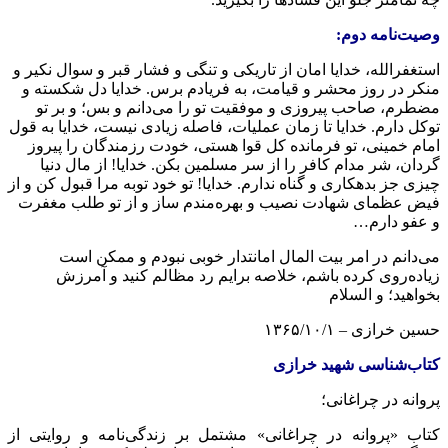
وصیت‌نامه دوم:
استغفرالله، خدایا امان از تاریکی و تنگی و فشار قبر و سوال نکیر و
منکر در روز محشر و قیامت، به فریادم برس. خدایا دل شکسته و
مضطرم، صاحب پیروزی و موفقیت تو را می‌دانم و بس؛ و بر تو
توکل دارم. خدایا تا زمان عملیات، فاصله زیادی نیست، خدایا به قول
امام خمینی، تو فرمانده کل قوا هستی، خودت رزمندگان را پیروز
گردان، شر مدام کافر را از سر مسلمین بکن. خدایا! از مال دنیا
چیزی جز بدهکاری و گناه ندارم. خدایا! تو خود توبه مرا قبول کن و از
فیض عظمای شهادت نصیب و بهره‌مندم ساز و از تو طلب مغفرت
و عفو دارم…
می‌دانم در امر بیت المال امانتدار خوبی نبودم و ممکن است
زیاده‌روی کرده باشم، خلاصه برایم رد مظالم کنید و آمرزش
بخواهید؛ و السلام
حسین خرازی – ۱۳۶۵/۱۰/۱
کتاب‌شناسی شهید خرازی
پروانه در چراغانی؛
کتاب «پروانه در چراغانی» مشتمل بر زندگی‌نامه و روایتی از