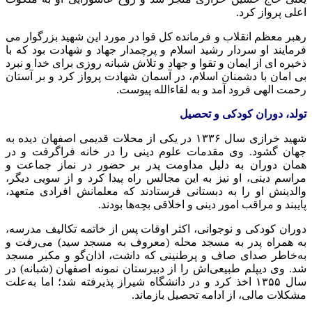
اعلی پرواز کرد.
رهبر معظم انقلاب و فرمانده کل قوا در مورد این شهید بزرگوار می
فرمایند او سردار رشید اسلام و پرچمدار جهاد و شهادت بود که با
ذخیره ای از ایمان و تقوا و جهاد و تلاش شبانه روزی برای خدا و نبرد
بی امان با دشمنان اسلام، در آسمان شهادت پرواز کرد و بر آستان
رحمت الهی فرود آمد و به لقاءالله پیوست.
تولد، دوران کودکی و تحصیل
شهید خرازی سال ۱۳۳۶ در یکی از محلات قدیمی اصفهان دیده به
جهان گشود. وی مقدمات علوم دینی را در خانه فراگرفت و در
همان دوران به دلیل مداومت پدر بر حضور در نماز جماعت و
مراسم دینی، او نیز به این مجالس راه پیدا کرد و از سویی دیگر،
والدینش او را به دبستانی فرستادند که معلمانش افرادی متعهد،
پایبند و مراقب امور دینی و اخلاقی بچه‌ها بودند.
دوران کودکی و نوجوانی، اکثر اوقات پس از خاتمه تکالیف مدرسه،
به همراه پدر به مسجد محله (معروف به مسجد سید) می‌رفت و
به‌خاطر صدای صاف و پرطنینی که داشت، اذان‌گو و مکبر مسجد
شد. وی دیپلم طبیعی‌اش را از دبیرستان نمونه اصفهان (شبانه) در
سال ۱۳۵۵ اخذ کرد و در دانشگاه شیراز پذیرفته شد؛ اما به‌علت
مشکلات مالی، از ادامه تحصیل بازماند.