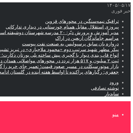
۱۴۰۵/۰۵/۱۷
خبر فوری
ترافیک نیمه‌سنگین در محورهای قزوین
پیروزی استقلال مقابل همنام خوزستانی در دیداری تدارکاتی
مدیر آموزش و پرورش دیّر: ۲۰ مدرسه شهرستان دوشیفته است
مراسم جاماندگان اربعین در اراک
دروازه بان سابق پرسپولیس به صنعت نفت پیوست
پیکر مطهر شهید سرتیپ دوم «محمود ملاجباری» در تبریز تشیی
انواع قاب بندی دیوار با گچبری پیش ساخته پلی یورتان دکارت
ثبت ۲ میلیون و ۵۱۷ هزار تردد در محورهای مواصلاتی همدان در ایام اربعین
بازار موتورسیکلت در مسیر صعود قیمت؛ تعمیر جای خرید را 
جعفری: رگبارهای پراکنده تا اواسط هفته آینده در گلستان ادامه 
ورود
نوشته تصادفی
سایدبار
منو