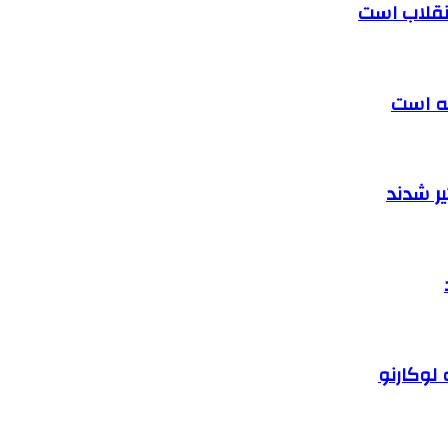
 انقلاب است
ته است
ر شدند
 لوکارنو