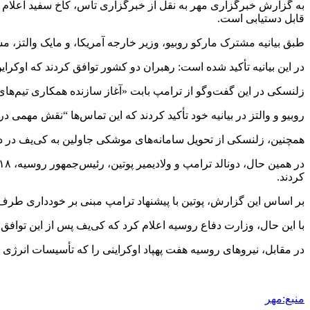
به گزارش خبرگزاری مهر به نقل از خبرگزاری تاس، کاخ سفید اعلام ک
قابل دستیابی است.
طبق بیانیه مشترک مارکو
روبیو
، وزیر خارجه آمریکا، و مایک
والتز
، مش
در این بیانیه تأکید شده است: رهبران دو کشور توافق کردند که اوکر
زلنسکی
در این گفت‌وگو از ترامپ بابت «آغاز سازنده همکاری تیم‌های اوکراینی و آمر
روبیو
و
والتز
در بیانیه خود تأکید کردند که این تماس‌ها “نقش مهمی 
همچنین،
زلنسکی
از تحویل سامانه‌های موشکی
جاولین
به کی‌یف در 
کردند.
بر اساس این گزارش، پوتین با پیشنهاد ترامپ مبنی بر خودداری طرف
با این حال، وزارت دفاع روسیه اعلام کرد که کی‌یف پس از این تواف
در مقابل، نیروهای روسیه هفت پهپاد اوکراینی را که تأسیسات انرژی 
منبع:مهر