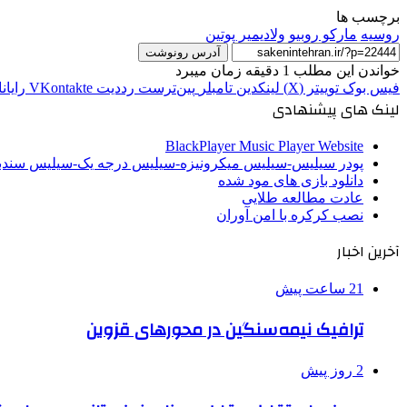
برچسب ها
روسیه
مارکو روبیو
ولادیمیر پوتین
آدرس رونوشت
خواندن این مطلب 1 دقیقه زمان میبرد
فیس بوک
توییتر (X)
لینکدین
‫تامبلر
‫پین‌ترست
‫رددیت
‫VKontakte
رایان
لینک های پیشنهادی
BlackPlayer Music Player Website
پودر سیلیس-سیلیس میکرونیزه-سیلیس درجه یک-سیلیس سن
دانلود بازی های مود شده
عادت مطالعه طلایی
نصب کرکره با امن آوران
آخرین اخبار
21 ساعت پیش
ترافیک نیمه‌سنگین در محورهای قزوین
2 روز پیش