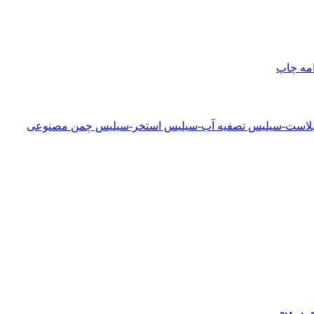
امه
چاپ
دبلاست-سیلیس تصفیه آب-سیلیس استخر-سیلیس چمن مصنوعی