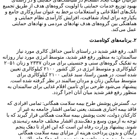
بهبود توزیع خدمات حمایتی با اولویت گروه‌های هدف از طریق تجمیع
بانک‌های اطلاعاتی و استعلامات برخط به عنوان سازوکاری جامع و
یکپارچه برای ایجاد شفافیت، افزایش کارآمدی نظام حمایتی و
هماهنگی بین گروه‌های هدف نهادهای مردمی و نهادهای حمایتی
عمل می‌کند.
۲. برنامه‌های کوتاه‌مدت
الف. رفع فقر شدید در راستای تأمین حداقل کالری مورد نیاز
سالمندان: به منظور رفع فقر شدید، متوسط انرژی مورد نیاز روزانه
به تفکیک گروه‌های سنی و جنسیتی برای مردان ۲۳۳۷ و زنان ۲۰۵۱
کیلوکالری و متوسط انرژی در کل کشور ۲۱۰۰ کیلوکالری تعیین
شده است. در همین راستا، سبد غذایی ۲۱۰۰ کیلوکالری برای
متوسط میانگین زنان و مردان سالمند در نظر گرفته شده است.
پیشنهاد می‌شود طرحی برای تأمین اقلام غذایی برای سالمندان به
منظور رفع فقر شدید میان آنان اجرا گردد.
ب. گسترش پوشش طرح بیمه سلامت همگانی: تمامی افرادی که
فاقد بیمه اجباری هستند، یعنی تمامی اقشار جامعه به غیر از
کارکنان دولت، تحت پوشش بیمه سلامت همگانی قرار گیرند که با
توجه به آزمون وسع و دهک‌بندی اقشار مختلف جامعه رتبه‌بندی
شوند. پیشنهاد وزارت رفاه این است که این افراد تا دهک پنجم
رایگان و بدون پرداخت هزینه از مزایای بیمه سلامت همگانی
برخوردار و درصد پرداخت هزینه بیمه برای دهک‌های بالاتر با