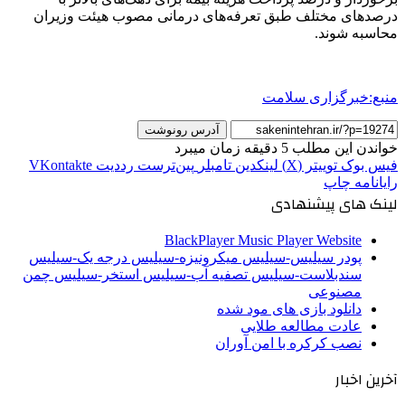
درصدهای مختلف طبق تعرفه‌های درمانی مصوب هیئت وزیران
محاسبه شوند.
منبع:خبرگزاری سلامت
آدرس رونوشت
خواندن این مطلب 5 دقیقه زمان میبرد
فیس بوک
توییتر (X)
لینکدین
‫تامبلر
‫پین‌ترست
‫رددیت
‫VKontakte
رایانامه
چاپ
لینک های پیشنهادی
BlackPlayer Music Player Website
پودر سیلیس-سیلیس میکرونیزه-سیلیس درجه یک-سیلیس
سندبلاست-سیلیس تصفیه آب-سیلیس استخر-سیلیس چمن
مصنوعی
دانلود بازی های مود شده
عادت مطالعه طلایی
نصب کرکره با امن آوران
آخرین اخبار