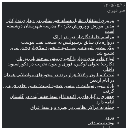
۱۴۰۵/۰۵/۱۶
خبر فوری
پیروزی استقلال مقابل همنام خوزستانی در دیداری تدارکاتی
مدیر آموزش و پرورش دیّر: ۲۰ مدرسه شهرستان دوشیفته
است
مراسم جاماندگان اربعین در اراک
دروازه بان سابق پرسپولیس به صنعت نفت پیوست
پیکر مطهر شهید سرتیپ دوم «محمود ملاجباری» در تبریز
تشییع شد
انواع قاب بندی دیوار با گچبری پیش ساخته پلی یورتان
دکارت؛ تحولی لوکس، فوری و بدون تخریب در دکوراسیون
داخلی
ثبت ۲ میلیون و ۵۱۷ هزار تردد در محورهای مواصلاتی همدان
در ایام اربعین
بازار موتورسیکلت در مسیر صعود قیمت؛ تعمیر جای خرید را
گرفت
جعفری: رگبارهای پراکنده تا اواسط هفته آینده در گلستان
ادامه دارد
حمله به مراکز نظامی در بصره و واسط عراق
ورود
نوشته تصادفی