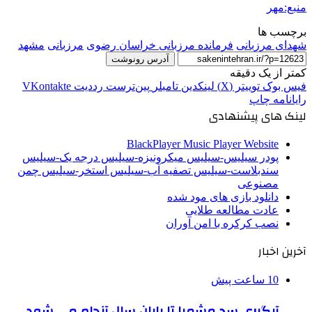
منبع:مهر
برچسب ها
شهدای مرزبانی
فرمانده مرزبانی خراسان رضوی
مرزبانی
مشهد
آدرس رونوشت
کمتر از یک دقیقه
فیس بوک
توییتر (X)
لینکدین
‫تامبلر
‫پین‌ترست
‫رددیت
‫VKontakte
رایانامه
چاپ
لینک های پیشنهادی
BlackPlayer Music Player Website
پودر سیلیس-سیلیس میکرونیزه-سیلیس درجه یک-سیلیس
سندبلاست-سیلیس تصفیه آب-سیلیس استخر-سیلیس چمن
مصنوعی
دانلود بازی های مود شده
عادت مطالعه طلایی
نصب کرکره با امن آوران
آخرین اخبار
10 ساعت پیش
آبگیری سد مشمپا تا پایان سال آنجام می شود