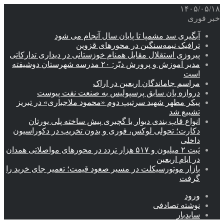
۱۴۰۵/۰۵/۱۸
خبر فوری
آبگیری سد مشمپا تا پایان سال آنجام می شود
ترافیک نیمه‌سنگین در محورهای قزوین
پیروزی استقلال مقابل همنام خوزستانی در دیداری تدارکاتی
مدیر آموزش و پرورش دیّر: ۲۰ مدرسه شهرستان دوشیفته
است
مراسم جاماندگان اربعین در اراک
دروازه بان سابق پرسپولیس به صنعت نفت پیوست
پیکر مطهر شهید سرتیپ دوم «محمود ملاجباری» در تبریز
تشییع شد
انواع قاب بندی دیوار با گچبری پیش ساخته پلی یورتان
دکارت؛ تحولی لوکس، فوری و بدون تخریب در دکوراسیون
داخلی
ثبت ۲ میلیون و ۵۱۷ هزار تردد در محورهای مواصلاتی همدان
در ایام اربعین
بازار موتورسیکلت در مسیر صعود قیمت؛ تعمیر جای خرید را
گرفت
ورود
نوشته تصادفی
سایدبار