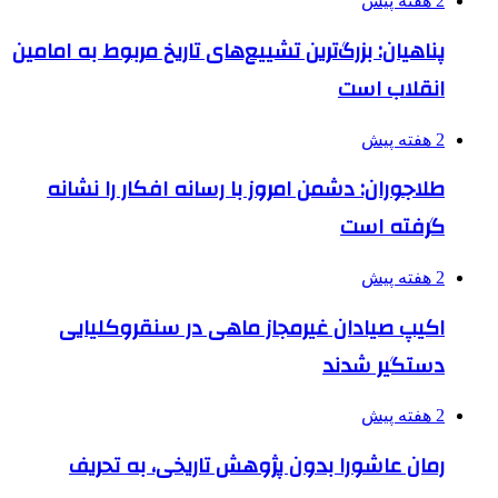
2 هفته پیش
پناهیان: بزرگ‌ترین تشییع‌های تاریخ مربوط به امامین
انقلاب است
2 هفته پیش
طلاجوران: دشمن امروز با رسانه افکار را نشانه
گرفته است
2 هفته پیش
اکیپ صیادان غیرمجاز ماهی در سنقروکلیایی
دستگیر شدند
2 هفته پیش
رمان عاشورا بدون پژوهش تاریخی، به تحریف