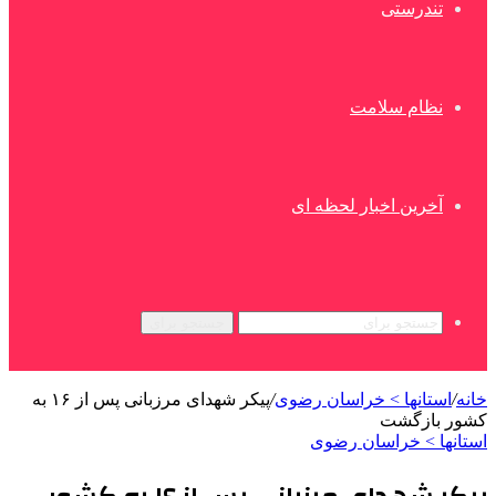
تندرستی
نظام سلامت
آخرین اخبار لحظه ای
جستجو برای
خانه
/
استانها > خراسان رضوی
/
پیکر شهدای مرزبانی پس از ۱۶ به
کشور بازگشت
استانها > خراسان رضوی