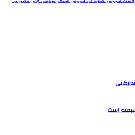
دبلاست-سیلیس تصفیه آب-سیلیس استخر-سیلیس چمن مصنوعی
دارکاتی