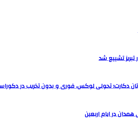
تبریز تشییع شد
رتان دکارت؛ تحولی لوکس، فوری و بدون تخریب در دکوراس