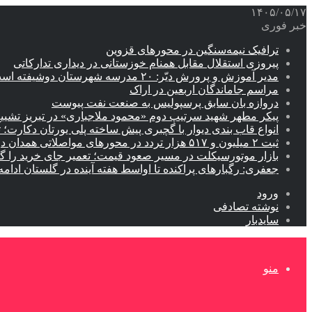
۱۴۰۵/۰۵/۱۷
خبر فوری
ترافیک نیمه‌سنگین در محورهای قزوین
پیروزی استقلال مقابل همنام خوزستانی در دیداری تدارکاتی
مدیر آموزش و پرورش دیّر: ۲۰ مدرسه شهرستان دوشیفته است
مراسم جاماندگان اربعین در اراک
دروازه بان سابق پرسپولیس به صنعت نفت پیوست
پیکر مطهر شهید سرتیپ دوم «محمود ملاجباری» در تبریز تشیی
انواع قاب بندی دیوار با گچبری پیش ساخته پلی یورتان دکارت
ثبت ۲ میلیون و ۵۱۷ هزار تردد در محورهای مواصلاتی همدان در ایام اربعین
بازار موتورسیکلت در مسیر صعود قیمت؛ تعمیر جای خرید را 
جعفری: رگبارهای پراکنده تا اواسط هفته آینده در گلستان ادامه 
ورود
نوشته تصادفی
سایدبار
منو