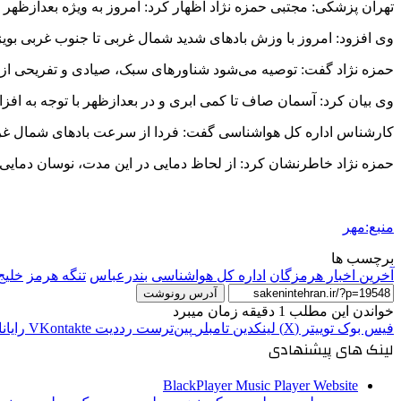
تهران پزشکی: مجتبی حمزه نژاد اظهار کرد: امروز به ویژه بعدازظهر 
وی افزود: امروز با وزش بادهای شدید شمال غربی تا جنوب غربی بوی
حمزه نژاد گفت: توصیه می‌شود شناورهای سبک، صیادی و تفریحی از ترد
وی بیان کرد: آسمان صاف تا کمی ابری و در بعدازظهر با توجه به افز
کارشناس اداره کل هواشناسی گفت: فردا از سرعت بادهای شمال غربی
حمزه نژاد خاطرنشان کرد: از لحاظ دمایی در این مدت، نوسان دمایی بین ۱ تا ۳ درجه‌ای هوا پیش بینی م
منبع:مهر
برچسب ها
آخرین اخبار هرمزگان
اداره کل هواشناسی
بندرعباس
تنگه هرمز
خلیج
آدرس رونوشت
خواندن این مطلب 1 دقیقه زمان میبرد
فیس بوک
توییتر (X)
لینکدین
‫تامبلر
‫پین‌ترست
‫رددیت
‫VKontakte
رایان
لینک های پیشنهادی
BlackPlayer Music Player Website