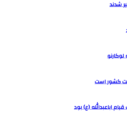
ر شدند
 لوکارنو
رفت کشور است
ام اباعبدالله (ع) بود