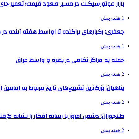
بازار موتورسیکلت در مسیر صعود قیمت؛ تعمیر جای 
1 هفته پیش
جعفری: رگبارهای پراکنده تا اواسط هفته آینده در گ
1 هفته پیش
حمله به مراکز نظامی در بصره و واسط عراق
2 هفته پیش
پناهیان: بزرگ‌ترین تشییع‌های تاریخ مربوط به امامین
2 هفته پیش
طلاجوران: دشمن امروز با رسانه افکار را نشانه گرف
2 هفته پیش