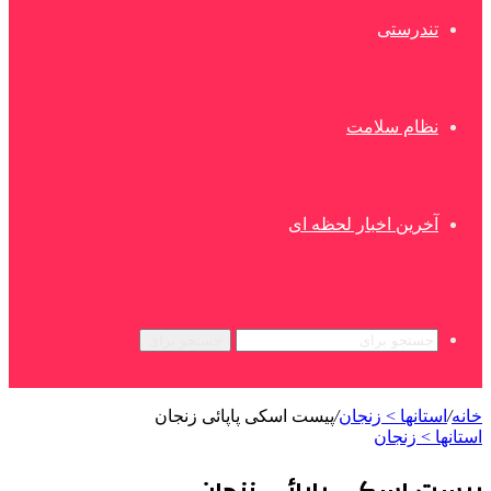
تندرستی
نظام سلامت
آخرین اخبار لحظه ای
جستجو برای
خانه
/
استانها > زنجان
/
پیست اسکی پاپائی زنجان
استانها > زنجان