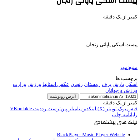
پیست اسکی پاپائی زنجان
کمتر از یک دقیقه
پیست اسکی پاپائی زنجان
منبع:مهر
برچسب ها
اسکی
بارش برف
زمستان
زنجان
عکس استانها
ورزش
وزارت
ورزش و جوانان
آدرس رونوشت
کمتر از یک دقیقه
فیس بوک
توییتر (X)
لینکدین
‫تامبلر
‫پین‌ترست
‫رددیت
‫VKontakte
رایانامه
چاپ
لینک های پیشنهادی
BlackPlayer Music Player Website