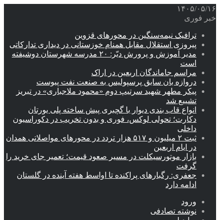
۱۴۰۵/۰۵/۱۶
خبر فوری
ترافیک نیمه‌سنگین در محورهای قزوین
پیروزی استقلال مقابل همنام خوزستانی در دیداری تدارکاتی
مدیر آموزش و پرورش دیّر: ۲۰ مدرسه شهرستان دوشیفته
است
مراسم جاماندگان اربعین در اراک
دروازه بان سابق پرسپولیس به صنعت نفت پیوست
پیکر مطهر شهید سرتیپ دوم «محمود ملاجباری» در تبریز
تشییع شد
انواع قاب بندی دیوار با گچبری پیش ساخته پلی یورتان
دکارت؛ تحولی لوکس، فوری و بدون تخریب در دکوراسیون
داخلی
ثبت ۲ میلیون و ۵۱۷ هزار تردد در محورهای مواصلاتی همدان
در ایام اربعین
بازار موتورسیکلت در مسیر صعود قیمت؛ تعمیر جای خرید را
گرفت
جعفری: رگبارهای پراکنده تا اواسط هفته آینده در گلستان
ادامه دارد
ورود
نوشته تصادفی