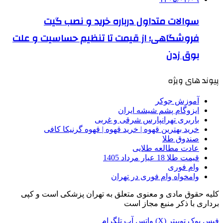
سوالات متداول درباره خرید و نصب گیت
فروشگاهی؛ از قیمت تا تنظیم حساسیت و علت
بوق زدن
پیوند های ویژه
آموزش جوکر
ایزوگام پشم شیشه ایران
باربری تهرانپارس شرقی و غربی
خرید بهترین قهوه | خرید قهوه | قهوه گرنیکا کافی
صندوق طلا
عادت مطالعه طلایی
قیمت طلا 18 عیار مرداد 1405
وام فوری
وامخواه وام فوری در تهران
کلیه حقوق مادی و معنوی متعلق به تهران پزشکی است و کپی
برداری با ذکر منبع مجاز است
فیس بوک
توییتر (X)
واتس آپ
تلگرام