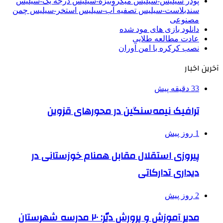
پودر سیلیس-سیلیس میکرونیزه-سیلیس درجه یک-سیلیس
سندبلاست-سیلیس تصفیه آب-سیلیس استخر-سیلیس چمن
مصنوعی
دانلود بازی های مود شده
عادت مطالعه طلایی
نصب کرکره با امن آوران
آخرین اخبار
33 دقیقه پیش
ترافیک نیمه‌سنگین در محورهای قزوین
1 روز پیش
پیروزی استقلال مقابل همنام خوزستانی در
دیداری تدارکاتی
2 روز پیش
مدیر آموزش و پرورش دیّر: ۲۰ مدرسه شهرستان