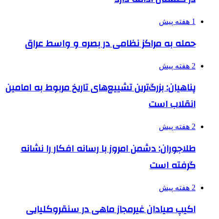
1 هفته پیش
حمله به مراکز نظامی در بصره و واسط عراق
2 هفته پیش
پناهیان: بزرگ‌ترین تشییع‌های تاریخ مربوط به امامین
انقلاب است
2 هفته پیش
طلاجوران: دشمن امروز با رسانه افکار را نشانه
گرفته است
2 هفته پیش
اکیپ صیادان غیرمجاز ماهی در سنقروکلیایی