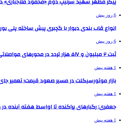
پیکر مطهر شهید سرتیپ دوم «محمود ملاجباری» در 
6 روز پیش
انواع قاب بندی دیوار با گچبری پیش ساخته پلی یو
6 روز پیش
ثبت ۲ میلیون و ۵۱۷ هزار تردد در محورهای مواصلاتی همدان در ایام اربعین
1 هفته پیش
بازار موتورسیکلت در مسیر صعود قیمت؛ تعمیر جای 
1 هفته پیش
جعفری: رگبارهای پراکنده تا اواسط هفته آینده در گ
1 هفته پیش