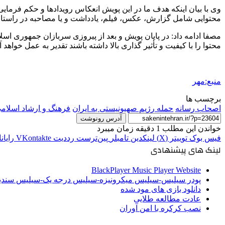
وی با بیان اینکه هدف ما در این پویش انعکاس رویدادها و حکم فرمای
محتوایی شامل گزارش، عکس، فیلم، یادداشت و یا مصاحبه در راستای ا
مصفا ادامه داد: در پایان پویش و بعد از پیروزی سربازان جمهوری اسل
محتوا را با کیفیت و تأثیر گذاری بالا داشته باشند تقدیر به عمل خواهد آ
منبع:مهر
برچسب ها
اصحاب رسانه
حمله رژیم صهیونیستی به ایران
فرهنگ و ارشاد اسلامی
آدرس رونوشت
خواندن این مطلب 1 دقیقه زمان میبرد
فیس بوک
توییتر (X)
لینکدین
‫تامبلر
‫پین‌ترست
‫رددیت
‫VKontakte
رایان
لینک های پیشنهادی
BlackPlayer Music Player Website
پودر سیلیس-سیلیس میکرونیزه-سیلیس درجه یک-سیلیس سن
دانلود بازی های مود شده
عادت مطالعه طلایی
نصب کرکره با امن آوران