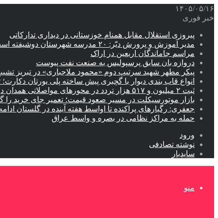
۱۴۰۵/۰۵/۱۶
خبر فوری
پیروزی استقلال مقابل همنام خوزستانی در دیداری تدارکاتی
مدیر آموزش و پرورش دیّر: ۲۰ مدرسه شهرستان دوشیفته است
مراسم جاماندگان اربعین در اراک
دروازه بان سابق پرسپولیس به صنعت نفت پیوست
پیکر مطهر شهید سرتیپ دوم «محمود ملاجباری» در تبریز تشیی
انواع قاب بندی دیوار با گچبری پیش ساخته پلی یورتان دکارت
ثبت ۲ میلیون و ۵۱۷ هزار تردد در محورهای مواصلاتی همدان در ایام اربعین
بازار موتورسیکلت در مسیر صعود قیمت؛ تعمیر جای خرید را 
جعفری: رگبارهای پراکنده تا اواسط هفته آینده در گلستان ادامه 
حمله به مراکز نظامی در بصره و واسط عراق
ورود
نوشته تصادفی
سایدبار
منو