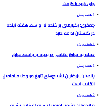
جای خرید را گرفت
1 هفته پیش
جعفری: رگبارهای پراکنده تا اواسط هفته آینده
در گلستان ادامه دارد
1 هفته پیش
حمله به مراکز نظامی در بصره و واسط عراق
1 هفته پیش
پناهیان: بزرگ‌ترین تشییع‌های تاریخ مربوط به امامین
انقلاب است
2 هفته پیش
طلاجوران: دشمن امروز با رسانه افکار را نشانه