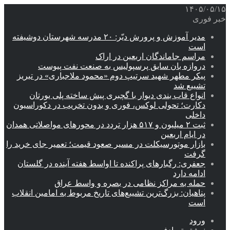
۱۴۰۵/۰۵/۱۵
خبر فوری
مدیر آموزش و پرورش دیّر: ۲۰ مدرسه شهرستان دوشیفته
است
مراسم جاماندگان اربعین در اراک
دروازه بان سابق پرسپولیس به صنعت نفت پیوست
پیکر مطهر شهید سرتیپ دوم «محمود ملاجباری» در تبریز
تشییع شد
انواع قاب بندی دیوار با گچبری پیش ساخته پلی یورتان
دکارت؛ تحولی لوکس، فوری و بدون تخریب در دکوراسیون
داخلی
ثبت ۲ میلیون و ۵۱۷ هزار تردد در محورهای مواصلاتی همدان
در ایام اربعین
بازار موتورسیکلت در مسیر صعود قیمت؛ تعمیر جای خرید را
گرفت
جعفری: رگبارهای پراکنده تا اواسط هفته آینده در گلستان
ادامه دارد
حمله به مراکز نظامی در بصره و واسط عراق
پناهیان: بزرگ‌ترین تشییع‌های تاریخ مربوط به امامین انقلاب
است
ورود