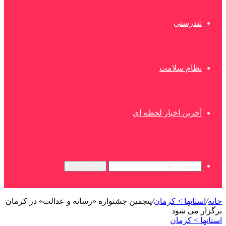
تندرستی
نظام سلامت
آخرین اخبار لحظه ای
جستجو برای
خانه
/
استانها > کرمان
/
پنجمین جشنواره «رسانه و عدالت» در کرمان
برگزار می شود
استانها > کرمان