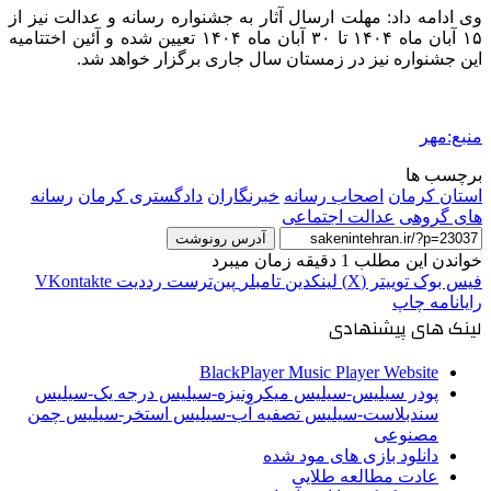
وی ادامه داد: مهلت ارسال آثار به جشنواره رسانه و عدالت نیز از
۱۵ آبان ماه ۱۴۰۴ تا ۳۰ آبان ماه ۱۴۰۴ تعیین شده و آئین اختتامیه
این جشنواره نیز در زمستان سال جاری برگزار خواهد شد.
منبع:مهر
برچسب ها
استان کرمان
اصحاب رسانه
خبرنگاران
دادگستری کرمان
رسانه
های گروهی
عدالت اجتماعی
آدرس رونوشت
خواندن این مطلب 1 دقیقه زمان میبرد
فیس بوک
توییتر (X)
لینکدین
‫تامبلر
‫پین‌ترست
‫رددیت
‫VKontakte
رایانامه
چاپ
لینک های پیشنهادی
BlackPlayer Music Player Website
پودر سیلیس-سیلیس میکرونیزه-سیلیس درجه یک-سیلیس
سندبلاست-سیلیس تصفیه آب-سیلیس استخر-سیلیس چمن
مصنوعی
دانلود بازی های مود شده
عادت مطالعه طلایی