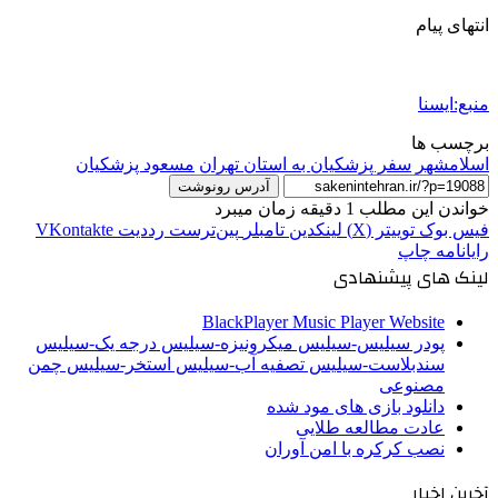
انتهای پیام
منبع:ایسنا
برچسب ها
اسلامشهر
سفر پزشکیان به استان تهران
مسعود پزشکیان
آدرس رونوشت
خواندن این مطلب 1 دقیقه زمان میبرد
فیس بوک
توییتر (X)
لینکدین
‫تامبلر
‫پین‌ترست
‫رددیت
‫VKontakte
رایانامه
چاپ
لینک های پیشنهادی
BlackPlayer Music Player Website
پودر سیلیس-سیلیس میکرونیزه-سیلیس درجه یک-سیلیس
سندبلاست-سیلیس تصفیه آب-سیلیس استخر-سیلیس چمن
مصنوعی
دانلود بازی های مود شده
عادت مطالعه طلایی
نصب کرکره با امن آوران
آخرین اخبار