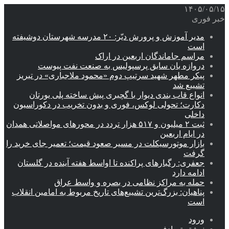
۱۴۰۵/۰۵/۱۵
خبر فوری
مدیر آموزش و پرورش دیّر: ۲۰ مدرسه شهرستان دوشیفته
است
مراسم جاماندگان اربعین در اراک
دروازه بان سابق پرسپولیس به صنعت نفت پیوست
پیکر مطهر شهید سرتیپ دوم «محمود ملاجباری» در تبریز
تشییع شد
انواع قاب بندی دیوار با گچبری پیش ساخته پلی یورتان
دکارت؛ تحولی لوکس، فوری و بدون تخریب در دکوراسیون
داخلی
ثبت ۲ میلیون و ۵۱۷ هزار تردد در محورهای مواصلاتی همدان
در ایام اربعین
بازار موتورسیکلت در مسیر صعود قیمت؛ تعمیر جای خرید را
گرفت
جعفری: رگبارهای پراکنده تا اواسط هفته آینده در گلستان
ادامه دارد
حمله به مراکز نظامی در بصره و واسط عراق
پناهیان: بزرگ‌ترین تشییع‌های تاریخ مربوط به امامین انقلاب
است
ورود