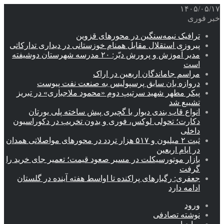
۱۴۰۵/۰۵/۱۷
خبر فوری
ترافیک نیمه‌سنگین در محورهای قزوین
پیروزی استقلال مقابل همنام خوزستانی در دیداری تدارکاتی
مدیر آموزش و پرورش دیّر: ۲۰ مدرسه شهرستان دوشیفته
است
مراسم جاماندگان اربعین در اراک
دروازه بان سابق پرسپولیس به صنعت نفت پیوست
پیکر مطهر شهید سرتیپ دوم «محمود ملاجباری» در تبریز
تشییع شد
انواع قاب بندی دیوار با گچبری پیش ساخته پلی یورتان
دکارت؛ تحولی لوکس، فوری و بدون تخریب در دکوراسیون
داخلی
ثبت ۲ میلیون و ۵۱۷ هزار تردد در محورهای مواصلاتی همدان
در ایام اربعین
بازار موتورسیکلت در مسیر صعود قیمت؛ تعمیر جای خرید را
گرفت
جعفری: رگبارهای پراکنده تا اواسط هفته آینده در گلستان
ادامه دارد
ورود
نوشته تصادفی