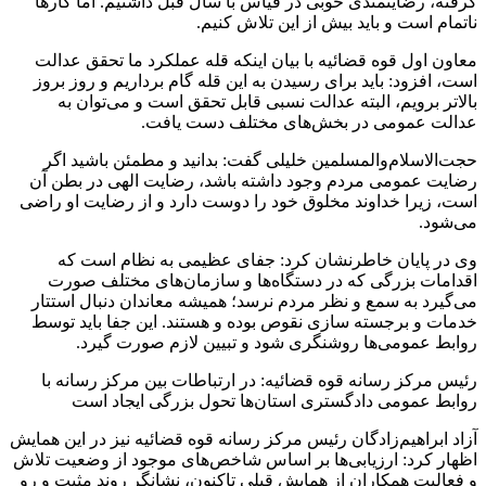
گرفته، رضایتمندی خوبی در قیاس با سال قبل داشتیم. اما کارها
ناتمام است و باید بیش از این تلاش کنیم.
معاون اول قوه قضائیه با بیان اینکه قله عملکرد ما تحقق عدالت
است، افزود: باید برای رسیدن به این قله گام برداریم و روز بروز
بالاتر برویم، البته عدالت نسبی قابل تحقق است و می‌توان به
عدالت عمومی در بخش‌های مختلف دست یافت.
حجت‌الاسلام‌والمسلمین خلیلی گفت: بدانید و مطمئن باشید اگر
رضایت عمومی مردم وجود داشته باشد، رضایت الهی در بطن آن
است، زیرا خداوند مخلوق خود را دوست دارد و از رضایت او راضی
می‌شود.
وی در پایان خاطرنشان کرد:
جفای
عظیمی به نظام است که
اقدامات بزرگی که در دستگاه‌ها و سازمان‌های مختلف صورت
می‌گیرد به سمع و نظر مردم نرسد؛ همیشه معاندان دنبال استتار
خدمات و برجسته سازی
نقوص
بوده و هستند. این جفا باید توسط
روابط عمومی‌ها روشنگری شود و تبیین لازم صورت گیرد.
رئیس مرکز رسانه قوه قضائیه: در ارتباطات بین مرکز رسانه با
روابط عمومی دادگستری استان‌ها تحول بزرگی ایجاد است
آزاد ابراهیم‌زادگان رئیس مرکز رسانه قوه قضائیه نیز در این همایش
اظهار کرد: ارزیابی‌ها بر اساس شاخص‌های موجود از وضعیت تلاش
و فعالیت همکاران از همایش قبلی تاکنون، نشانگر روند مثبت و رو