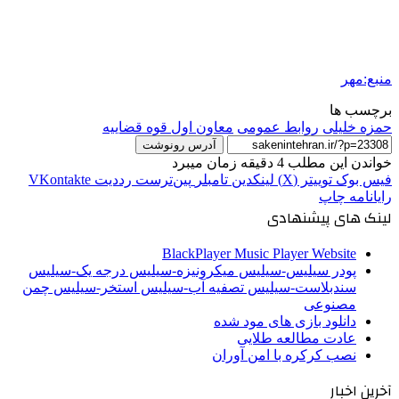
منبع:مهر
برچسب ها
حمزه خلیلی
روابط عمومی
معاون اول قوه قضاییه
آدرس رونوشت
خواندن این مطلب 4 دقیقه زمان میبرد
فیس بوک
توییتر (X)
لینکدین
‫تامبلر
‫پین‌ترست
‫رددیت
‫VKontakte
رایانامه
چاپ
لینک های پیشنهادی
BlackPlayer Music Player Website
پودر سیلیس-سیلیس میکرونیزه-سیلیس درجه یک-سیلیس
سندبلاست-سیلیس تصفیه آب-سیلیس استخر-سیلیس چمن
مصنوعی
دانلود بازی های مود شده
عادت مطالعه طلایی
نصب کرکره با امن آوران
آخرین اخبار