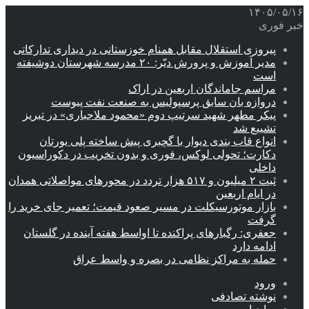
۱۴۰۵/۰۵/۱۶
خبر فوری
پیروزی استقلال مقابل همنام خوزستانی در دیداری تدارکاتی
مدیر آموزش و پرورش دیّر: ۲۰ مدرسه شهرستان دوشیفته
است
مراسم جاماندگان اربعین در اراک
دروازه بان سابق پرسپولیس به صنعت نفت پیوست
پیکر مطهر شهید سرتیپ دوم «محمود ملاجباری» در تبریز
تشییع شد
انواع قاب بندی دیوار با گچبری پیش ساخته پلی یورتان
دکارت؛ تحولی لوکس، فوری و بدون تخریب در دکوراسیون
داخلی
ثبت ۲ میلیون و ۵۱۷ هزار تردد در محورهای مواصلاتی همدان
در ایام اربعین
بازار موتورسیکلت در مسیر صعود قیمت؛ تعمیر جای خرید را
گرفت
جعفری: رگبارهای پراکنده تا اواسط هفته آینده در گلستان
ادامه دارد
حمله به مراکز نظامی در بصره و واسط عراق
ورود
نوشته تصادفی