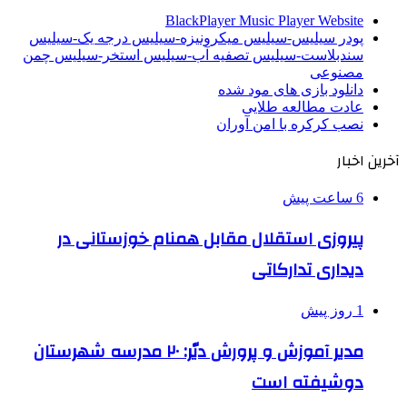
BlackPlayer Music Player Website
پودر سیلیس-سیلیس میکرونیزه-سیلیس درجه یک-سیلیس
سندبلاست-سیلیس تصفیه آب-سیلیس استخر-سیلیس چمن
مصنوعی
دانلود بازی های مود شده
عادت مطالعه طلایی
نصب کرکره با امن آوران
آخرین اخبار
6 ساعت پیش
پیروزی استقلال مقابل همنام خوزستانی در
دیداری تدارکاتی
1 روز پیش
مدیر آموزش و پرورش دیّر: ۲۰ مدرسه شهرستان
دوشیفته است