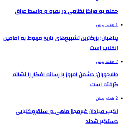
حمله به مراکز نظامی در بصره و واسط عراق
1 هفته پیش
پناهیان: بزرگ‌ترین تشییع‌های تاریخ مربوط به امامین
انقلاب است
2 هفته پیش
طلاجوران: دشمن امروز با رسانه افکار را نشانه
گرفته است
2 هفته پیش
اکیپ صیادان غیرمجاز ماهی در سنقروکلیایی
دستگیر شدند