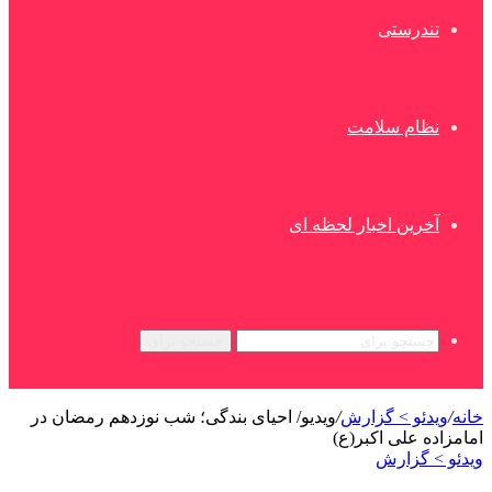
تندرستی
نظام سلامت
آخرین اخبار لحظه ای
جستجو برای
خانه
/
ویدئو > گزارش
/
ویدیو/ احیای بندگی؛ شب نوزدهم رمضان در
امامزاده علی اکبر(ع)
ویدئو > گزارش