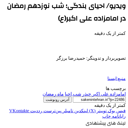
ویدیو/ احیای بندگی؛ شب نوزدهم رمضان
در امامزاده علی اکبر(ع)
کمتر از یک دقیقه
تصویربردار و تدوینگر: حمیدرضا برزگر
منبع:ایسنا
برچسب ها
امامزاده علی اکبر چیذر
شب احیا
ماه رمضان
آدرس رونوشت
کمتر از یک دقیقه
فیس بوک
توییتر (X)
لینکدین
‫تامبلر
‫پین‌ترست
‫رددیت
‫VKontakte
رایانامه
چاپ
لینک های پیشنهادی