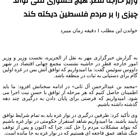
وزیر خارجه قطر: هیچ کشوری نمی تواند
چیزی را بر مردم فلسطین دیکته کند
خواندن این مطلب 1 دقیقه زمان میبرد
به گزارش خبرگزاری مهر به نقل از الجزیره، نخست وزیر و وزیر
امور خارجه قطر در حاشیه نشست مجمع جهانی اقتصاد در شهر
داووس سوئیس گفت: ما امیدواریم که توافق آتش بس در غزه اولین
گام برای دستیابی به ثبات در منطقه باشد.
«محمد بن عبدالرحمن آل ثانی» در ادامه سخنانش افزود: ما باید
اطمینان حاصل کنیم که هر مرحله از توافق با حسن نیت اجرا می
شود. امیدواریم که فرصتی برای پایان دادن به درگیری چند دهه
گذشته داشته باشیم.
وی تأکید کرد: طرفین درگیری در نوار غزه باید به تمام شرایط توافق
پایبند باشند. ما امیدواریم شاهد استقرار حکومتی در نوار غزه باشیم
که بتواند مشکلات مردم را حل کند، چرا که اکنون و پس از توقف
جنگ شاهد عمق فاجعه ای هستیم که در نوار غزه به جا مانده است.