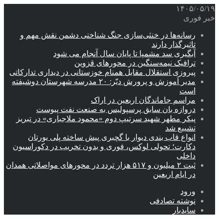
۱۴۰۵/۰۵/۱۹
خبر فوری
رسانه‌ها در خنثی‌سازی جنگ شناختی دشمن نقش‌ مهم و
تاثیرگذار دارند
آبگیری سد مشمپا تا پایان سال آنجام می شود
ترافیک نیمه‌سنگین در محورهای قزوین
پیروزی استقلال مقابل همنام خوزستانی در دیداری تدارکاتی
مدیر آموزش و پرورش دیّر: ۲۰ مدرسه شهرستان دوشیفته
است
مراسم جاماندگان اربعین در اراک
دروازه بان سابق پرسپولیس به صنعت نفت پیوست
پیکر مطهر شهید سرتیپ دوم «محمود ملاجباری» در تبریز
تشییع شد
انواع قاب بندی دیوار با گچبری پیش ساخته پلی یورتان
دکارت؛ تحولی لوکس، فوری و بدون تخریب در دکوراسیون
داخلی
ثبت ۲ میلیون و ۵۱۷ هزار تردد در محورهای مواصلاتی همدان
در ایام اربعین
ورود
نوشته تصادفی
سایدبار