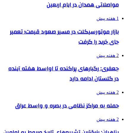
مواصلاتی همدان در ایام اربعین
1 هفته پیش
بازار موتورسیکلت در مسیر صعود قیمت؛ تعمیر
جای خرید را گرفت
2 هفته پیش
جعفری: رگبارهای پراکنده تا اواسط هفته آینده
در گلستان ادامه دارد
2 هفته پیش
حمله به مراکز نظامی در بصره و واسط عراق
2 هفته پیش
پناهیان: بزرگ‌ترین تشییع‌های تاریخ مربوط به امامین