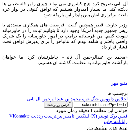
آل ثانی تصریح کرد: هیچ کشوری نمی تواند چیزی را بر فلسطینی ها
دیکته کند. ما بسیار امیدوار هستیم که توافق کنونی در نوار غزه
باعث برقراری آتش بس پایدار این باریکه شود.
وزیر خارجه قطر همچنین گفت: فرصنت های همکاری متعددی با
ریس جمهور جدید آمریکا وجود دارد تا بتوانیم ثبات را در خاورمیانه
تقویت کنیم. من فرستاده ترامپ در امور خاورمیانه را یک شریک
واقعی یافتم و شاهد بودم که نتانیاهو را برای پذیرش توافق تحت
فشار قرار داد.
«محمد بن عبدالرحمن آل ثانی» خاطرنشان کرد: ما خواهان
بازگشت خاورمیانه به عظمت گذشته آن هستیم.
منبع:مهر
برچسب ها
اجلاس داووس
جنگ غزه
محمد بن عبد الرحمن آل ثانی
آدرس رونوشت
خواندن این مطلب 1 دقیقه زمان میبرد
فیس بوک
توییتر (X)
لینکدین
‫تامبلر
‫پین‌ترست
‫رددیت
‫VKontakte
رایانامه
چاپ
لینک های پیشنهادی