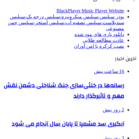
BlackPlayer Music Player Website
پودر سیلیس-سیلیس میکرونیزه-سیلیس درجه یک-سیلیس
سندبلاست-سیلیس تصفیه آب-سیلیس استخر-سیلیس چمن
مصنوعی
دانلود بازی های مود شده
عادت مطالعه طلایی
نصب کرکره با امن آوران
آخرین اخبار
16 ساعت پیش
رسانه‌ها در خنثی‌سازی جنگ شناختی دشمن نقش‌
مهم و تاثیرگذار دارند
2 روز پیش
آبگیری سد مشمپا تا پایان سال آنجام می شود
3 روز پیش