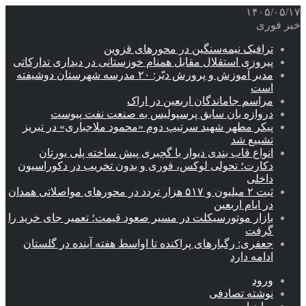
۱۴۰۵/۰۵/۱۷
خبر فوری
ترافیک نیمه‌سنگین در محورهای قزوین
پیروزی استقلال مقابل همنام خوزستانی در دیداری تدارکاتی
مدیر آموزش و پرورش دیّر: ۲۰ مدرسه شهرستان دوشیفته
است
مراسم جاماندگان اربعین در اراک
دروازه بان سابق پرسپولیس به صنعت نفت پیوست
پیکر مطهر شهید سرتیپ دوم «محمود ملاجباری» در تبریز
تشییع شد
انواع قاب بندی دیوار با گچبری پیش ساخته پلی یورتان
دکارت؛ تحولی لوکس، فوری و بدون تخریب در دکوراسیون
داخلی
ثبت ۲ میلیون و ۵۱۷ هزار تردد در محورهای مواصلاتی همدان
در ایام اربعین
بازار موتورسیکلت در مسیر صعود قیمت؛ تعمیر جای خرید را
گرفت
جعفری: رگبارهای پراکنده تا اواسط هفته آینده در گلستان
ادامه دارد
ورود
نوشته تصادفی