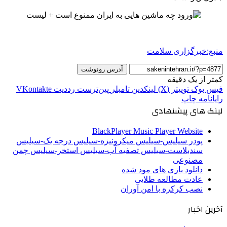
منبع:خبرگزاری سلامت
آدرس رونوشت
کمتر از یک دقیقه
فیس بوک
توییتر (X)
لینکدین
‫تامبلر
‫پین‌ترست
‫رددیت
‫VKontakte
رایانامه
چاپ
لینک های پیشنهادی
BlackPlayer Music Player Website
پودر سیلیس-سیلیس میکرونیزه-سیلیس درجه یک-سیلیس
سندبلاست-سیلیس تصفیه آب-سیلیس استخر-سیلیس چمن
مصنوعی
دانلود بازی های مود شده
عادت مطالعه طلایی
نصب کرکره با امن آوران
آخرین اخبار