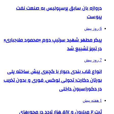
دروازه بان سابق پرسپولیس به صنعت نفت
پیوست
6 روز پیش
پیکر مطهر شهید سرتیپ دوم «محمود ملاجباری»
در تبریز تشییع شد
7 روز پیش
انواع قاب بندی دیوار با گچبری پیش ساخته پلی
یورتان دکارت؛ تحولی لوکس، فوری و بدون تخریب
در دکوراسیون داخلی
1 هفته پیش
ثبت ۲ میلیون و ۵۱۷ هزار تردد در محورهای