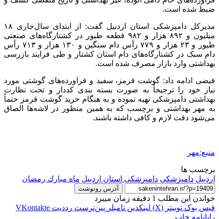
ضبط شده است.
مدیرکل دامپزشکی استان اردبیل گفت: از ابتدای سال‌جاری ۱۸
میلیون و ۸۹۲ هزار و ۹۸۲ قطعه طیور در کشتارگاه‌های صنعتی
طیور و ۲۳ هزار و ۷۷۹ رأس دام سنگین و ۱۳۰ هزار و ۷۱۳ رأس
دام سبک در کشتارگاه‌های دام استان کشتار و طی فرایند بازرسی
بهداشتی وارد بازار مصرف شده است.
فیضی ادامه داد: گوشت قرمز، سفید و فراورده‌های گوشتی مورد
نیاز خود را ترجیحاً به صورت بسته بندی
کددار
و تحت نظارت
بهداشتی دامپزشکی تهیه نموده و به هنگام خرید گوشت قرمز حتماً
به مهر بهداشتی و برچسب که به همین منظور در لاشه‌ها الصاق
می‌شود دقت لازم و کافی داشته باشند.
منبع:مهر
برچسب ها
اردبیل
دامپزشکی
دامپزشکی استان اردبیل
ماه مبارك رمضان
آدرس رونوشت
خواندن این مطلب 1 دقیقه زمان میبرد
فیس بوک
توییتر (X)
لینکدین
‫تامبلر
‫پین‌ترست
‫رددیت
‫VKontakte
رایانامه
چاپ