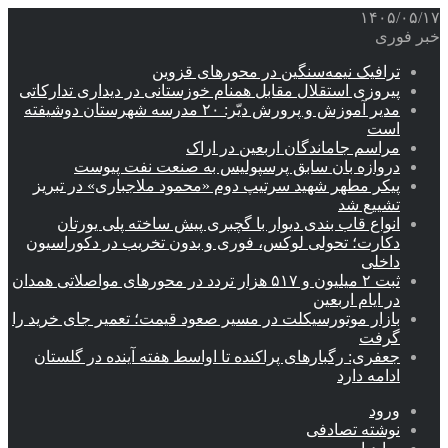
۱۴۰۵/۰۵/۱۷
خبر فوری
ترافیک نیمه‌سنگین در محورهای قزوین
پیروزی استقلال مقابل همنام خوزستانی در دیداری تدارکاتی
مدیر آموزش و پرورش دیّر: ۲۰ مدرسه شهرستان دوشیفته
است
مراسم جاماندگان اربعین در اراک
دروازه بان سابق پرسپولیس به صنعت نفت پیوست
پیکر مطهر شهید سرتیپ دوم «محمود ملاجباری» در تبریز
تشییع شد
انواع قاب بندی دیوار با گچبری پیش ساخته پلی یورتان
دکارت؛ تحولی لوکس، فوری و بدون تخریب در دکوراسیون
داخلی
ثبت ۲ میلیون و ۵۱۷ هزار تردد در محورهای مواصلاتی همدان
در ایام اربعین
بازار موتورسیکلت در مسیر صعود قیمت؛ تعمیر جای خرید را
گرفت
جعفری: رگبارهای پراکنده تا اواسط هفته آینده در گلستان
ادامه دارد
ورود
نوشته تصادفی