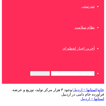
تندرستی
نظام سلامت
آخرین اخبار لحظه ای
جستجو برای
خانه
/
استانها > اردبیل
/
وجود ۳ هزار مرکز تولید، توزیع و عرضه
فرآورده خام دامی در اردبیل
استانها > اردبیل