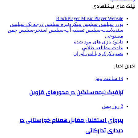
لینک های پیشنهادی
BlackPlayer Music Player Website
پودر سیلیس-سیلیس میکرونیزه-سیلیس درجه یک-سیلیس
سندبلاست-سیلیس تصفیه آب-سیلیس استخر-سیلیس چمن
مصنوعی
دانلود بازی های مود شده
عادت مطالعه طلایی
نصب کرکره با امن آوران
آخرین اخبار
19 ساعت پیش
ترافیک نیمه‌سنگین در محورهای قزوین
2 روز پیش
پیروزی استقلال مقابل همنام خوزستانی در
دیداری تدارکاتی