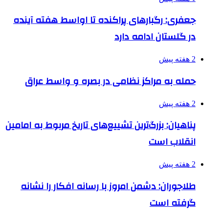
جعفری: رگبارهای پراکنده تا اواسط هفته آینده
در گلستان ادامه دارد
2 هفته پیش
حمله به مراکز نظامی در بصره و واسط عراق
2 هفته پیش
پناهیان: بزرگ‌ترین تشییع‌های تاریخ مربوط به امامین
انقلاب است
2 هفته پیش
طلاجوران: دشمن امروز با رسانه افکار را نشانه
گرفته است