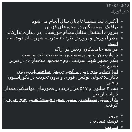
۱۴۰۵/۰۵/۱۸
خبر فوری
آبگیری سد مشمپا تا پایان سال آنجام می شود
ترافیک نیمه‌سنگین در محورهای قزوین
پیروزی استقلال مقابل همنام خوزستانی در دیداری تدارکاتی
مدیر آموزش و پرورش دیّر: ۲۰ مدرسه شهرستان دوشیفته
است
مراسم جاماندگان اربعین در اراک
دروازه بان سابق پرسپولیس به صنعت نفت پیوست
پیکر مطهر شهید سرتیپ دوم «محمود ملاجباری» در تبریز
تشییع شد
انواع قاب بندی دیوار با گچبری پیش ساخته پلی یورتان
دکارت؛ تحولی لوکس، فوری و بدون تخریب در دکوراسیون
داخلی
ثبت ۲ میلیون و ۵۱۷ هزار تردد در محورهای مواصلاتی همدان
در ایام اربعین
بازار موتورسیکلت در مسیر صعود قیمت؛ تعمیر جای خرید را
گرفت
ورود
نوشته تصادفی
سایدبار