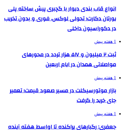
انواع قاب بندی دیوار با گچبری پیش ساخته پلی
یورتان دکارت؛ تحولی لوکس، فوری و بدون تخریب
در دکوراسیون داخلی
1 هفته پیش
ثبت ۲ میلیون و ۵۱۷ هزار تردد در محورهای
مواصلاتی همدان در ایام اربعین
1 هفته پیش
بازار موتورسیکلت در مسیر صعود قیمت؛ تعمیر
جای خرید را گرفت
1 هفته پیش
جعفری: رگبارهای پراکنده تا اواسط هفته آینده