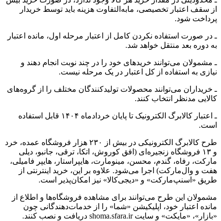
از سقف اعتبار تخصیصی، مابه‌التفاوت هزینه باید توسط خریدار
پرداخت شود.
ـ در صورت استفاده نکردن کامل از اعتبار مرحله اول، مانده اعتبار
به دوره بعد منتقل خواهد شد.
ـ مشمولان می‌توانند خریدهای خود را در چند نوبت انجام دهند و
نیازی به استفاده از کل اعتبار در یک مرحله نیست.
ـ خریداران می‌توانند محصولات تولیدکنندگان مختلف را از گروه‌های
کالایی مدنظر انتخاب کنند.
ـ اعتبار کالابرگ‌ الکترونیک تا پایان خردادماه ۱۴۰۴ قابل استفاده
است.
طرح کالابرگ الکترونیکی در بیش از ۲۳۰ هزار فروشگاه عمده، خرد
و ۱۳ فروشگاه زنجیره‌ای (افق کوروش، اتکا، ترقی، جانبو، دیلی
مارکت، رفاه، گندم، محسن، مینومارت، هایپراستار، هایپر فامیلی،
هفت و وال‌مارکت) اجرا می‌شود. علاوه بر این، خرید اینترنتی از
طریق «اسنپ‌مارکت» و «دیجی‌کالا» نیز امکان‌پذیر است.
مشمولان این طرح می‌توانند برای مشاهده فروشگاه‌ها و اطلاع از
مانده اعتبار خود، اپلیکیشن «شما» را از خدمات‌دهندگانی چون
«بازار»، «مایکت» و سایت shoma.sfara.ir دریافت و نصب کنند.