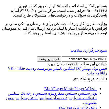
همچنین امکان استعلام مانده اعتبار از طریق کد دستوری
#۱۴۶۳*۵۰۰* فراهم شده است. مرکز تماس ۰۲۱-۶۳۶۹ آماده
پاسخگویی به سوالات و درخواست‌های مشمولان طرح است.
وزارت تعاون، کار و رفاه اجتماعی برای هموطنان پیامکی مبنی بر
افزایش یا برداشت اعتبار یا لینک برنامه ارسال نمی‌کند. به هموطنان
توصیه می‌شود از ورود به لینک‌های نامعتبر پرهیز کنند
منبع:خبرگزاری سلامت
آدرس رونوشت
خواندن این مطلب 1 دقیقه زمان میبرد
فیس بوک
توییتر (X)
لینکدین
‫تامبلر
‫پین‌ترست
‫رددیت
‫VKontakte
رایانامه
چاپ
لینک های پیشنهادی
BlackPlayer Music Player Website
پودر سیلیس-سیلیس میکرونیزه-سیلیس درجه یک-سیلیس
سندبلاست-سیلیس تصفیه آب-سیلیس استخر-سیلیس چمن
مصنوعی
دانلود بازی های مود شده