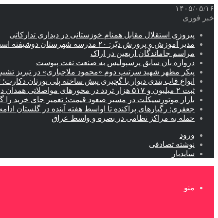
۱۴۰۵/۰۵/۱۶
خبر فوری
پیروزی استقلال مقابل همنام خوزستانی در دیداری تدارکاتی
مدیر آموزش و پرورش دیّر: ۲۰ مدرسه شهرستان دوشیفته است
مراسم جاماندگان اربعین در اراک
دروازه بان سابق پرسپولیس به صنعت نفت پیوست
پیکر مطهر شهید سرتیپ دوم «محمود ملاجباری» در تبریز تشیی
انواع قاب بندی دیوار با گچبری پیش ساخته پلی یورتان دکارت
ثبت ۲ میلیون و ۵۱۷ هزار تردد در محورهای مواصلاتی همدان در ایام اربعین
بازار موتورسیکلت در مسیر صعود قیمت؛ تعمیر جای خرید را 
جعفری: رگبارهای پراکنده تا اواسط هفته آینده در گلستان ادامه 
حمله به مراکز نظامی در بصره و واسط عراق
ورود
نوشته تصادفی
سایدبار
منو