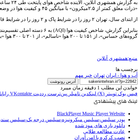
به گزارش همشهری آنلاین، آلاینده شاخص هوای پایتخت طی ۲۴ ساعت گذشته «ذرات معلق کمتر از ۲.۵میکرون» با
«ذرات معلق کمتر از ۲.۵میکرون» با میانگین ۴۵ و کیفیت هوا در وضعیت «پاک» است.
از ابتدای سال، تهران ۲ روز را در شرایط پاک و ۲ روز را در شرایط قابل قبول گذرانده است.
گروه‌های حساس»، از ۱۵۱ تا ۲۰۰ هوا «ناسالم»، از ۲۰۱ تا ۳۰۰ هوا «بسیار ناسالم» و از ۳۰۱ تا ۵۰۰ شرایط کیفی هوا «خطرناک» است.
منبع:همشهری آنلاین
برچسب ها
آب و هوا - ایران
تهران
خبر مهم
آدرس رونوشت
خواندن این مطلب 1 دقیقه زمان میبرد
فیس بوک
توییتر (X)
لینکدین
‫تامبلر
‫پین‌ترست
‫رددیت
‫VKontakte
رایان
لینک های پیشنهادی
BlackPlayer Music Player Website
پودر سیلیس-سیلیس میکرونیزه-سیلیس درجه یک-سیلیس سن
دانلود بازی های مود شده
عادت مطالعه طلایی
نصب کرکره با امن آوران