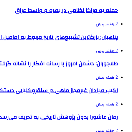
حمله به مراکز نظامی در بصره و واسط عراق
2 هفته پیش
پناهیان: بزرگ‌ترین تشییع‌های تاریخ مربوط به امامین
2 هفته پیش
طلاجوران: دشمن امروز با رسانه افکار را نشانه گرف
2 هفته پیش
اکیپ صیادان غیرمجاز ماهی در سنقروکلیایی دستگی
2 هفته پیش
رمان عاشورا بدون پژوهش تاریخی، به تحریف می‌رسد
2 هفته پیش