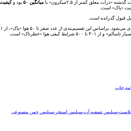
میانگین ۵۰
بود و
کیفیت 
امه
چاپ
دبلاست-سیلیس تصفیه آب-سیلیس استخر-سیلیس چمن مصنوعی