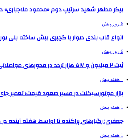
پیکر مطهر شهید سرتیپ دوم «محمود ملاجباری» در 
6 روز پیش
انواع قاب بندی دیوار با گچبری پیش ساخته پلی یو
6 روز پیش
ثبت ۲ میلیون و ۵۱۷ هزار تردد در محورهای مواصلاتی همدان در ایام اربعین
1 هفته پیش
بازار موتورسیکلت در مسیر صعود قیمت؛ تعمیر جای 
1 هفته پیش
جعفری: رگبارهای پراکنده تا اواسط هفته آینده در گ
1 هفته پیش