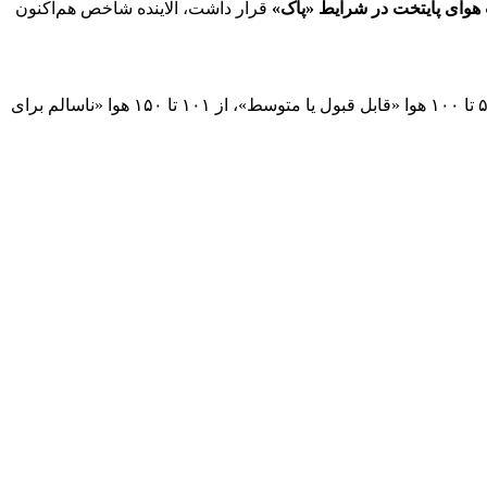
هوای پایتخت در شرایط «پاک»
قرار داشت، آلاینده شاخص هم‌اکنون
بنابراین گزارش، شاخص کیفیت هوا (AQI) به ۶ دسته اصلی تقسیم‌بندی می‌شود. براساس این تقسیم‌بندی از عدد صفر تا ۵۰ هوا «پاک»، از ۵۱ تا ۱۰۰ هوا «قابل قبول یا متوسط»، از ۱۰۱ تا ۱۵۰ هوا «ناسالم برای