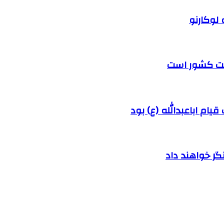
 لوکارنو
رفت کشور است
ام اباعبدالله (ع) بود
ر خواهند داد