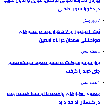
یورتان دکارت؛ تحولی لوکس، فوری و بدون تخریب
در دکوراسیون داخلی
7 روز پیش
ثبت ۲ میلیون و ۵۱۷ هزار تردد در محورهای
مواصلاتی همدان در ایام اربعین
1 هفته پیش
بازار موتورسیکلت در مسیر صعود قیمت؛ تعمیر
جای خرید را گرفت
1 هفته پیش
جعفری: رگبارهای پراکنده تا اواسط هفته آینده
در گلستان ادامه دارد