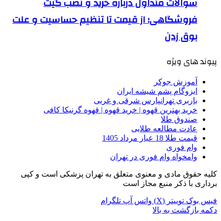
سوالات متداول درباره خرید و نصب گیت
فروشگاهی؛ از قیمت تا تنظیم حساسیت و علت
بوق زدن
پیوند های ویژه
آموزش جوکر
ایزوگام پشم شیشه ایران
باربری تهرانپارس شرقی و غربی
خرید بهترین قهوه | خرید قهوه | قهوه گرنیکا کافی
صندوق طلا
عادت مطالعه طلایی
قیمت طلا 18 عیار مرداد 1405
وام فوری
وامخواه وام فوری در تهران
کلیه حقوق مادی و معنوی متعلق به تهران پزشکی است و کپی
برداری با ذکر منبع مجاز است
فیس بوک
توییتر (X)
واتس آپ
تلگرام
دکمه بازگشت به بالا