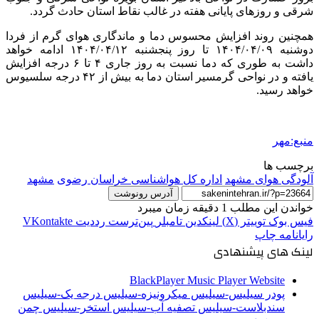
شرقی و روزهای پایانی هفته در غالب نقاط استان حادث گردد.
همچنین روند افزایش محسوس دما و ماندگاری هوای گرم از فردا
دوشنبه ۱۴۰۴/۰۴/۰۹ تا روز پنجشنبه ۱۴۰۴/۰۴/۱۲ ادامه خواهد
داشت به طوری که دما نسبت به روز جاری ۴ تا ۶ درجه افزایش
یافته و در نواحی گرمسیر استان دما به بیش از ۴۲ درجه سلسیوس
خواهد رسید.
منبع:مهر
برچسب ها
آلودگی هوای مشهد
اداره کل هواشناسی خراسان رضوی
مشهد
آدرس رونوشت
خواندن این مطلب 1 دقیقه زمان میبرد
فیس بوک
توییتر (X)
لینکدین
‫تامبلر
‫پین‌ترست
‫رددیت
‫VKontakte
رایانامه
چاپ
لینک های پیشنهادی
BlackPlayer Music Player Website
پودر سیلیس-سیلیس میکرونیزه-سیلیس درجه یک-سیلیس
سندبلاست-سیلیس تصفیه آب-سیلیس استخر-سیلیس چمن