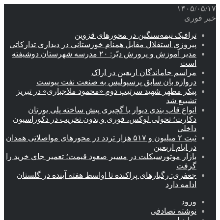
۱۴۰۵/۰۵/۱۷
خبر فوری
ترافیک نیمه‌سنگین در محورهای قزوین
پیروزی استقلال مقابل همنام خوزستانی در دیداری تدارکاتی
مدیر آموزش و پرورش دیّر: ۲۰ مدرسه شهرستان دوشیفته
است
مراسم جاماندگان اربعین در اراک
دروازه بان سابق پرسپولیس به صنعت نفت پیوست
پیکر مطهر شهید سرتیپ دوم «محمود ملاجباری» در تبریز
تشییع شد
انواع قاب بندی دیوار با گچبری پیش ساخته پلی یورتان
دکارت؛ تحولی لوکس، فوری و بدون تخریب در دکوراسیون
داخلی
ثبت ۲ میلیون و ۵۱۷ هزار تردد در محورهای مواصلاتی همدان
در ایام اربعین
بازار موتورسیکلت در مسیر صعود قیمت؛ تعمیر جای خرید را
گرفت
جعفری: رگبارهای پراکنده تا اواسط هفته آینده در گلستان
ادامه دارد
ورود
نوشته تصادفی