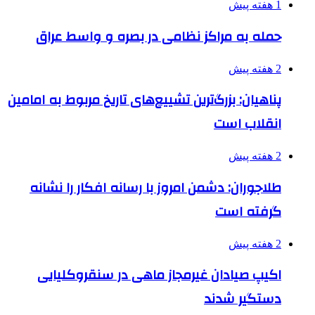
1 هفته پیش
حمله به مراکز نظامی در بصره و واسط عراق
2 هفته پیش
پناهیان: بزرگ‌ترین تشییع‌های تاریخ مربوط به امامین
انقلاب است
2 هفته پیش
طلاجوران: دشمن امروز با رسانه افکار را نشانه
گرفته است
2 هفته پیش
اکیپ صیادان غیرمجاز ماهی در سنقروکلیایی
دستگیر شدند